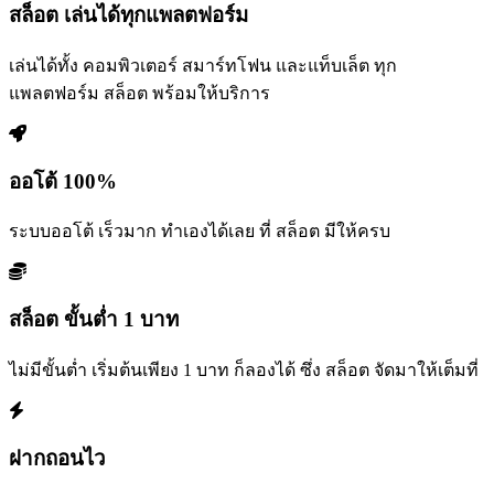
สล็อต เล่นได้ทุกแพลตฟอร์ม
เล่นได้ทั้ง คอมพิวเตอร์ สมาร์ทโฟน และแท็บเล็ต ทุก
แพลตฟอร์ม สล็อต พร้อมให้บริการ
ออโต้ 100%
ระบบออโต้ เร็วมาก ทำเองได้เลย ที่ สล็อต มีให้ครบ
สล็อต ขั้นต่ำ 1 บาท
ไม่มีขั้นต่ำ เริ่มต้นเพียง 1 บาท ก็ลองได้ ซึ่ง สล็อต จัดมาให้เต็มที่
ฝากถอนไว