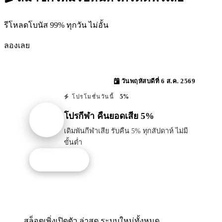
รีโหลดโบนัส 99% ทุกวัน ไม่อั้น
ลองเลย
วันพฤหัสบดีที่ 6 ส.ค. 2569
5%
โปรโมชั่นวันนี้
โปรกีฬา คืนยอดเสีย 5%
เดิมพันกีฬาเสีย รับคืน 5% ทุกสัปดาห์ ไม่มี
ขั้นต่ำ
รับโปรนี้
สล็อตเพิ่งเปิดตัว ล่าสุด ระบบใหม่ทั้งหมด