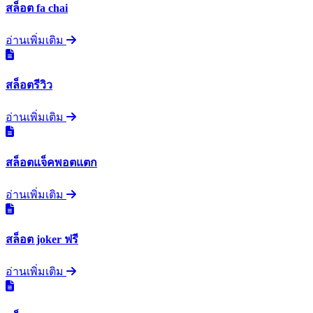
สล็อต fa chai
อ่านเพิ่มเติม
สล็อตรีวิว
อ่านเพิ่มเติม
สล็อตแจ็คพอตแตก
อ่านเพิ่มเติม
สล็อต joker ฟรี
อ่านเพิ่มเติม