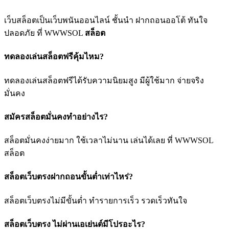
เว็บสล็อตเป็นเว็บพนันออนไลน์ ชั้นนำ ฝากถอนออโต้ ทันใจ
ปลอดภัย ที่ WWWSOL
สล็อต
ทดลองเล่นสล็อตฟรีคุ้มไหม?
ทดลองเล่นสล็อตฟรีได้รับความนิยมสูง มีผู้ใช้มาก จ่ายจริง
มั่นคง
สมัครสล็อตมั่นคงทำอย่างไร?
สล็อตมั่นคงง่ายมาก ใช้เวลาไม่นาน เล่นได้เลย ที่ WWWSOL
สล็อต
สล็อตเว็บตรงฝากถอนขั้นต่ำเท่าไหร่?
สล็อตเว็บตรงไม่มีขั้นต่ำ ทำรายการเร็ว รวดเร็วทันใจ
สล็อตเว็บตรง ไม่ผ่านเอเย่นต์มีโปรอะไร?