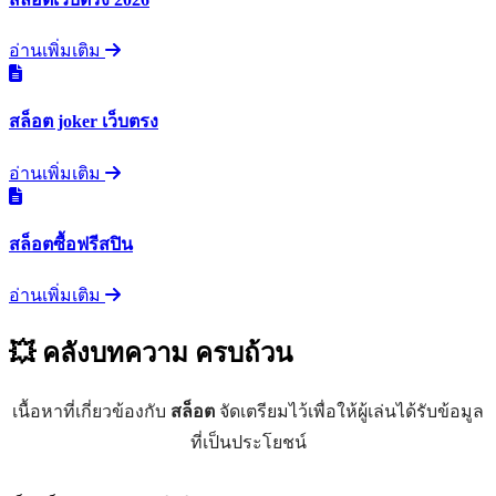
อ่านเพิ่มเติม
สล็อต joker เว็บตรง
อ่านเพิ่มเติม
สล็อตซื้อฟรีสปิน
อ่านเพิ่มเติม
💥 คลังบทความ
ครบถ้วน
เนื้อหาที่เกี่ยวข้องกับ
สล็อต
จัดเตรียมไว้เพื่อให้ผู้เล่นได้รับข้อมูล
ที่เป็นประโยชน์