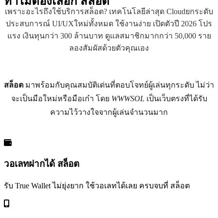
ทำไมต้องเลือก
สล็อต
เพราะอะไรถึงใช้บริการสล็อต? เทคโนโลยีล่าสุด Cloudยกระดับ
ประสบการณ์ UI/UXใหม่ทั้งหมด ใช้งานง่าย เปิดตัวปี 2026 โปร
แรง เงินทุนกว่า 300 ล้านบาท ดูแลสมาชิกมากกว่า 50,000 ราย
ลองสัมผัสด้วยตัวคุณเอง
สล็อต
มาพร้อมกับคุณสมบัติเด่นที่ตอบโจทย์ผู้เล่นทุกระดับ ไม่ว่า
จะเป็นมือใหม่หรือมือเก๋า โดย
WWWSOL
เป็นเว็บตรงที่ได้รับ
ความไว้วางใจจากผู้เล่นจำนวนมาก
วอเลทฝากได้ สล็อต
รับ True Wallet ไม่ยุ่งยาก ใช้วอเลทได้เลย ครบจบที่ สล็อต