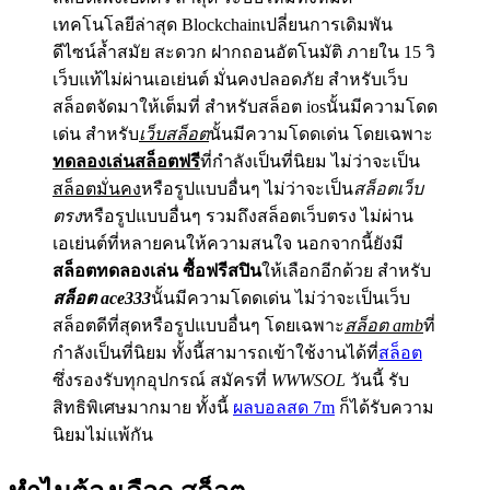
เทคโนโลยีล่าสุด Blockchainเปลี่ยนการเดิมพัน
ดีไซน์ล้ำสมัย สะดวก ฝากถอนอัตโนมัติ ภายใน 15 วิ
เว็บแท้ไม่ผ่านเอเย่นต์ มั่นคงปลอดภัย สำหรับเว็บ
สล็อตจัดมาให้เต็มที่ สำหรับสล็อต iosนั้นมีความโดด
เด่น สำหรับ
เว็บสล็อต
นั้นมีความโดดเด่น โดยเฉพาะ
ทดลองเล่นสล็อตฟรี
ที่กำลังเป็นที่นิยม ไม่ว่าจะเป็น
สล็อตมั่นคง
หรือรูปแบบอื่นๆ ไม่ว่าจะเป็น
สล็อตเว็บ
ตรง
หรือรูปแบบอื่นๆ รวมถึงสล็อตเว็บตรง ไม่ผ่าน
เอเย่นต์ที่หลายคนให้ความสนใจ นอกจากนี้ยังมี
สล็อตทดลองเล่น ซื้อฟรีสปิน
ให้เลือกอีกด้วย สำหรับ
สล็อต ace333
นั้นมีความโดดเด่น ไม่ว่าจะเป็นเว็บ
สล็อตดีที่สุดหรือรูปแบบอื่นๆ โดยเฉพาะ
สล็อต amb
ที่
กำลังเป็นที่นิยม ทั้งนี้สามารถเข้าใช้งานได้ที่
สล็อต
ซึ่งรองรับทุกอุปกรณ์ สมัครที่
WWWSOL
วันนี้ รับ
สิทธิพิเศษมากมาย ทั้งนี้
ผลบอลสด 7m
ก็ได้รับความ
นิยมไม่แพ้กัน