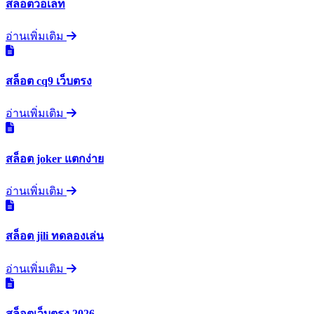
สล็อตวอเลท
อ่านเพิ่มเติม
สล็อต cq9 เว็บตรง
อ่านเพิ่มเติม
สล็อต joker แตกง่าย
อ่านเพิ่มเติม
สล็อต jili ทดลองเล่น
อ่านเพิ่มเติม
สล็อตเว็บตรง 2026