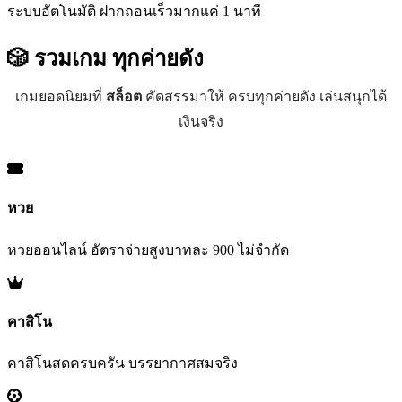
ระบบอัตโนมัติ ฝากถอนเร็วมากแค่ 1 นาที
🎲 รวมเกม
ทุกค่ายดัง
เกมยอดนิยมที่
สล็อต
คัดสรรมาให้ ครบทุกค่ายดัง เล่นสนุกได้
เงินจริง
หวย
หวยออนไลน์ อัตราจ่ายสูงบาทละ 900 ไม่จำกัด
คาสิโน
คาสิโนสดครบครัน บรรยากาศสมจริง