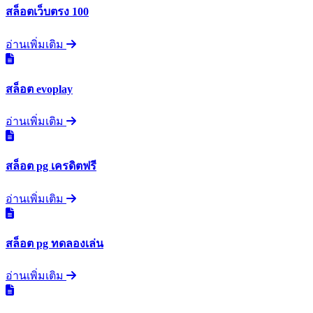
สล็อตเว็บตรง 100
อ่านเพิ่มเติม
สล็อต evoplay
อ่านเพิ่มเติม
สล็อต pg เครดิตฟรี
อ่านเพิ่มเติม
สล็อต pg ทดลองเล่น
อ่านเพิ่มเติม