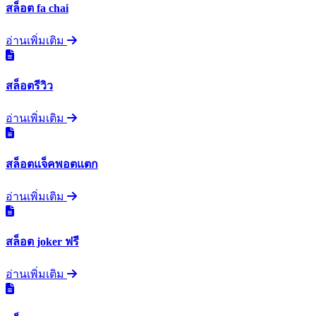
สล็อต fa chai
อ่านเพิ่มเติม
สล็อตรีวิว
อ่านเพิ่มเติม
สล็อตแจ็คพอตแตก
อ่านเพิ่มเติม
สล็อต joker ฟรี
อ่านเพิ่มเติม