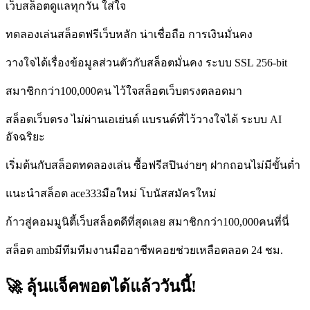
เว็บสล็อตดูแลทุกวัน ใส่ใจ
ทดลองเล่นสล็อตฟรีเว็บหลัก น่าเชื่อถือ การเงินมั่นคง
วางใจได้เรื่องข้อมูลส่วนตัวกับสล็อตมั่นคง ระบบ SSL 256-bit
สมาชิกกว่า100,000คน ไว้ใจสล็อตเว็บตรงตลอดมา
สล็อตเว็บตรง ไม่ผ่านเอเย่นต์ แบรนด์ที่ไว้วางใจได้ ระบบ AI
อัจฉริยะ
เริ่มต้นกับสล็อตทดลองเล่น ซื้อฟรีสปินง่ายๆ ฝากถอนไม่มีขั้นต่ำ
แนะนำสล็อต ace333มือใหม่ โบนัสสมัครใหม่
ก้าวสู่คอมมูนิตี้เว็บสล็อตดีที่สุดเลย สมาชิกกว่า100,000คนที่นี่
สล็อต ambมีทีมทีมงานมืออาชีพคอยช่วยเหลือตลอด 24 ชม.
🚀 ลุ้นแจ็คพอตได้แล้ววันนี้!