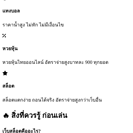
แทงบอล
ราคาน้ำสูง ไม่หัก ไม่มีเงื่อนไข
หวยหุ้น
หวยหุ้นไทยออนไลน์ อัตราจ่ายสูงบาทละ 900 ทุกยอด
สล็อต
สล็อตแตกง่าย ถอนได้จริง อัตราจ่ายสูงกว่าเว็บอื่น
🔥 สิ่งที่ควรรู้
ก่อนเล่น
เว็บสล็อตคืออะไร?