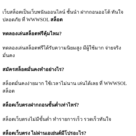
เว็บสล็อตเป็นเว็บพนันออนไลน์ ชั้นนำ ฝากถอนออโต้ ทันใจ
ปลอดภัย ที่ WWWSOL
สล็อต
ทดลองเล่นสล็อตฟรีคุ้มไหม?
ทดลองเล่นสล็อตฟรีได้รับความนิยมสูง มีผู้ใช้มาก จ่ายจริง
มั่นคง
สมัครสล็อตมั่นคงทำอย่างไร?
สล็อตมั่นคงง่ายมาก ใช้เวลาไม่นาน เล่นได้เลย ที่ WWWSOL
สล็อต
สล็อตเว็บตรงฝากถอนขั้นต่ำเท่าไหร่?
สล็อตเว็บตรงไม่มีขั้นต่ำ ทำรายการเร็ว รวดเร็วทันใจ
สล็อตเว็บตรง ไม่ผ่านเอเย่นต์มีโปรอะไร?