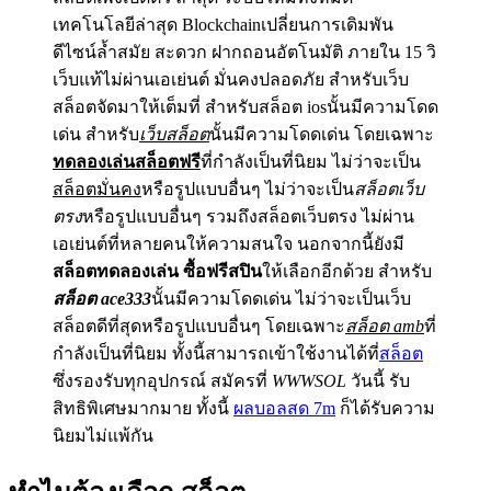
เทคโนโลยีล่าสุด Blockchainเปลี่ยนการเดิมพัน
ดีไซน์ล้ำสมัย สะดวก ฝากถอนอัตโนมัติ ภายใน 15 วิ
เว็บแท้ไม่ผ่านเอเย่นต์ มั่นคงปลอดภัย สำหรับเว็บ
สล็อตจัดมาให้เต็มที่ สำหรับสล็อต iosนั้นมีความโดด
เด่น สำหรับ
เว็บสล็อต
นั้นมีความโดดเด่น โดยเฉพาะ
ทดลองเล่นสล็อตฟรี
ที่กำลังเป็นที่นิยม ไม่ว่าจะเป็น
สล็อตมั่นคง
หรือรูปแบบอื่นๆ ไม่ว่าจะเป็น
สล็อตเว็บ
ตรง
หรือรูปแบบอื่นๆ รวมถึงสล็อตเว็บตรง ไม่ผ่าน
เอเย่นต์ที่หลายคนให้ความสนใจ นอกจากนี้ยังมี
สล็อตทดลองเล่น ซื้อฟรีสปิน
ให้เลือกอีกด้วย สำหรับ
สล็อต ace333
นั้นมีความโดดเด่น ไม่ว่าจะเป็นเว็บ
สล็อตดีที่สุดหรือรูปแบบอื่นๆ โดยเฉพาะ
สล็อต amb
ที่
กำลังเป็นที่นิยม ทั้งนี้สามารถเข้าใช้งานได้ที่
สล็อต
ซึ่งรองรับทุกอุปกรณ์ สมัครที่
WWWSOL
วันนี้ รับ
สิทธิพิเศษมากมาย ทั้งนี้
ผลบอลสด 7m
ก็ได้รับความ
นิยมไม่แพ้กัน