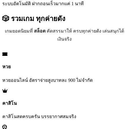
ระบบอัตโนมัติ ฝากถอนเร็วมากแค่ 1 นาที
🎲 รวมเกม
ทุกค่ายดัง
เกมยอดนิยมที่
สล็อต
คัดสรรมาให้ ครบทุกค่ายดัง เล่นสนุกได้
เงินจริง
หวย
หวยออนไลน์ อัตราจ่ายสูงบาทละ 900 ไม่จำกัด
คาสิโน
คาสิโนสดครบครัน บรรยากาศสมจริง