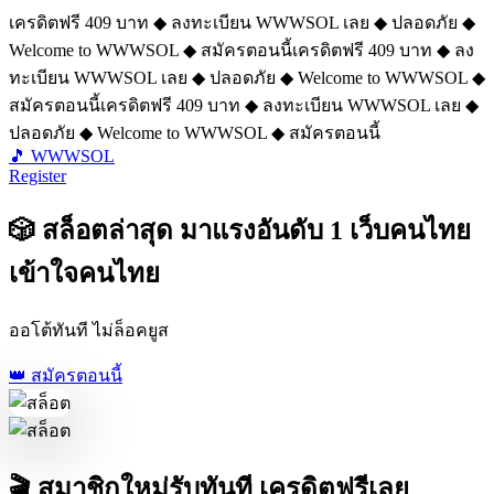
เครดิตฟรี 409 บาท ◆ ลงทะเบียน WWWSOL เลย ◆ ปลอดภัย ◆
Welcome to WWWSOL ◆ สมัครตอนนี้
เครดิตฟรี 409 บาท ◆ ลง
ทะเบียน WWWSOL เลย ◆ ปลอดภัย ◆ Welcome to WWWSOL ◆
สมัครตอนนี้
เครดิตฟรี 409 บาท ◆ ลงทะเบียน WWWSOL เลย ◆
ปลอดภัย ◆ Welcome to WWWSOL ◆ สมัครตอนนี้
🎵 WWWSOL
Register
🎲 สล็อตล่าสุด มาแรงอันดับ 1 เว็บคนไทย
เข้าใจคนไทย
ออโต้ทันที ไม่ล็อคยูส
👑 สมัครตอนนี้
🎬 สมาชิกใหม่รับทันที เครดิตฟรีเลย