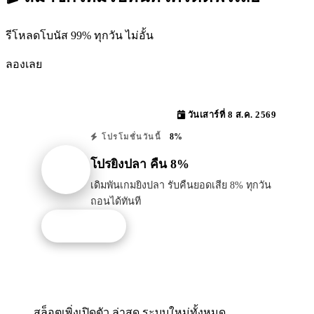
รีโหลดโบนัส 99% ทุกวัน ไม่อั้น
ลองเลย
วันเสาร์ที่ 8 ส.ค. 2569
8%
โปรโมชั่นวันนี้
โปรยิงปลา คืน 8%
เดิมพันเกมยิงปลา รับคืนยอดเสีย 8% ทุกวัน
ถอนได้ทันที
รับโปรนี้
สล็อตเพิ่งเปิดตัว ล่าสุด ระบบใหม่ทั้งหมด