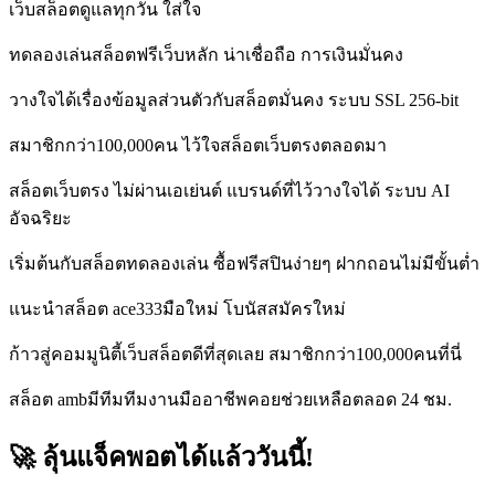
เว็บสล็อตดูแลทุกวัน ใส่ใจ
ทดลองเล่นสล็อตฟรีเว็บหลัก น่าเชื่อถือ การเงินมั่นคง
วางใจได้เรื่องข้อมูลส่วนตัวกับสล็อตมั่นคง ระบบ SSL 256-bit
สมาชิกกว่า100,000คน ไว้ใจสล็อตเว็บตรงตลอดมา
สล็อตเว็บตรง ไม่ผ่านเอเย่นต์ แบรนด์ที่ไว้วางใจได้ ระบบ AI
อัจฉริยะ
เริ่มต้นกับสล็อตทดลองเล่น ซื้อฟรีสปินง่ายๆ ฝากถอนไม่มีขั้นต่ำ
แนะนำสล็อต ace333มือใหม่ โบนัสสมัครใหม่
ก้าวสู่คอมมูนิตี้เว็บสล็อตดีที่สุดเลย สมาชิกกว่า100,000คนที่นี่
สล็อต ambมีทีมทีมงานมืออาชีพคอยช่วยเหลือตลอด 24 ชม.
🚀 ลุ้นแจ็คพอตได้แล้ววันนี้!