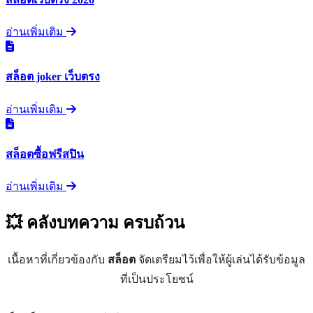
อ่านเพิ่มเติม
สล็อต joker เว็บตรง
อ่านเพิ่มเติม
สล็อตซื้อฟรีสปิน
อ่านเพิ่มเติม
💥 คลังบทความ
ครบถ้วน
เนื้อหาที่เกี่ยวข้องกับ
สล็อต
จัดเตรียมไว้เพื่อให้ผู้เล่นได้รับข้อมูล
ที่เป็นประโยชน์