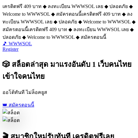
เครดิตฟรี 409 บาท ◆ ลงทะเบียน WWWSOL เลย ◆ ปลอดภัย ◆
Welcome to WWWSOL ◆ สมัครตอนนี้
เครดิตฟรี 409 บาท ◆ ลง
ทะเบียน WWWSOL เลย ◆ ปลอดภัย ◆ Welcome to WWWSOL ◆
สมัครตอนนี้
เครดิตฟรี 409 บาท ◆ ลงทะเบียน WWWSOL เลย ◆
ปลอดภัย ◆ Welcome to WWWSOL ◆ สมัครตอนนี้
🎵 WWWSOL
Register
🎲 สล็อตล่าสุด มาแรงอันดับ 1 เว็บคนไทย
เข้าใจคนไทย
ออโต้ทันที ไม่ล็อคยูส
👑 สมัครตอนนี้
🎬 สมาชิกใหม่รับทันที เครดิตฟรีเลย