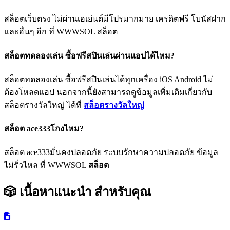
สล็อตเว็บตรง ไม่ผ่านเอเย่นต์มีโปรมากมาย เครดิตฟรี โบนัสฝาก
และอื่นๆ อีก ที่ WWWSOL สล็อต
สล็อตทดลองเล่น ซื้อฟรีสปินเล่นผ่านแอปได้ไหม?
สล็อตทดลองเล่น ซื้อฟรีสปินเล่นได้ทุกเครื่อง iOS Android ไม่
ต้องโหลดแอป นอกจากนี้ยังสามารถดูข้อมูลเพิ่มเติมเกี่ยวกับ
สล็อตรางวัลใหญ่ ได้ที่
สล็อตรางวัลใหญ่
สล็อต ace333โกงไหม?
สล็อต ace333มั่นคงปลอดภัย ระบบรักษาความปลอดภัย ข้อมูล
ไม่รั่วไหล ที่ WWWSOL
สล็อต
🎲 เนื้อหาแนะนำ
สำหรับคุณ