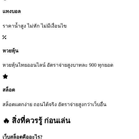
แทงบอล
ราคาน้ำสูง ไม่หัก ไม่มีเงื่อนไข
หวยหุ้น
หวยหุ้นไทยออนไลน์ อัตราจ่ายสูงบาทละ 900 ทุกยอด
สล็อต
สล็อตแตกง่าย ถอนได้จริง อัตราจ่ายสูงกว่าเว็บอื่น
🔥 สิ่งที่ควรรู้
ก่อนเล่น
เว็บสล็อตคืออะไร?