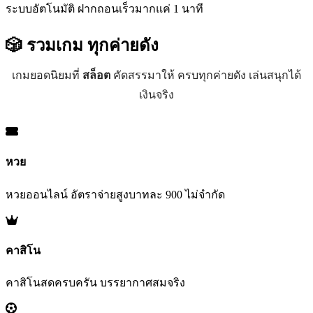
ระบบอัตโนมัติ ฝากถอนเร็วมากแค่ 1 นาที
🎲 รวมเกม
ทุกค่ายดัง
เกมยอดนิยมที่
สล็อต
คัดสรรมาให้ ครบทุกค่ายดัง เล่นสนุกได้
เงินจริง
หวย
หวยออนไลน์ อัตราจ่ายสูงบาทละ 900 ไม่จำกัด
คาสิโน
คาสิโนสดครบครัน บรรยากาศสมจริง