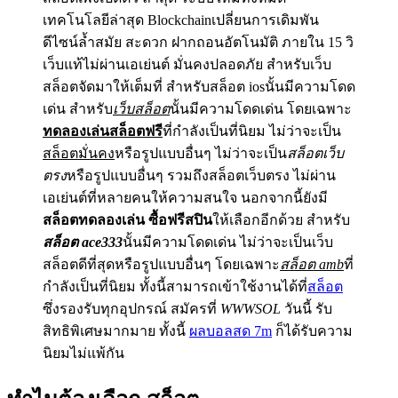
เทคโนโลยีล่าสุด Blockchainเปลี่ยนการเดิมพัน
ดีไซน์ล้ำสมัย สะดวก ฝากถอนอัตโนมัติ ภายใน 15 วิ
เว็บแท้ไม่ผ่านเอเย่นต์ มั่นคงปลอดภัย สำหรับเว็บ
สล็อตจัดมาให้เต็มที่ สำหรับสล็อต iosนั้นมีความโดด
เด่น สำหรับ
เว็บสล็อต
นั้นมีความโดดเด่น โดยเฉพาะ
ทดลองเล่นสล็อตฟรี
ที่กำลังเป็นที่นิยม ไม่ว่าจะเป็น
สล็อตมั่นคง
หรือรูปแบบอื่นๆ ไม่ว่าจะเป็น
สล็อตเว็บ
ตรง
หรือรูปแบบอื่นๆ รวมถึงสล็อตเว็บตรง ไม่ผ่าน
เอเย่นต์ที่หลายคนให้ความสนใจ นอกจากนี้ยังมี
สล็อตทดลองเล่น ซื้อฟรีสปิน
ให้เลือกอีกด้วย สำหรับ
สล็อต ace333
นั้นมีความโดดเด่น ไม่ว่าจะเป็นเว็บ
สล็อตดีที่สุดหรือรูปแบบอื่นๆ โดยเฉพาะ
สล็อต amb
ที่
กำลังเป็นที่นิยม ทั้งนี้สามารถเข้าใช้งานได้ที่
สล็อต
ซึ่งรองรับทุกอุปกรณ์ สมัครที่
WWWSOL
วันนี้ รับ
สิทธิพิเศษมากมาย ทั้งนี้
ผลบอลสด 7m
ก็ได้รับความ
นิยมไม่แพ้กัน