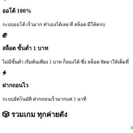
ออโต้ 100%
ระบบออโต้ เร็วมาก ทำเองได้เลย ที่ สล็อต มีให้ครบ
สล็อต ขั้นต่ำ 1 บาท
ไม่มีขั้นต่ำ เริ่มต้นเพียง 1 บาท ก็ลองได้ ซึ่ง สล็อต จัดมาให้เต็มที่
ฝากถอนไว
ระบบอัตโนมัติ ฝากถอนเร็วมากแค่ 1 นาที
🎲 รวมเกม
ทุกค่ายดัง
เ