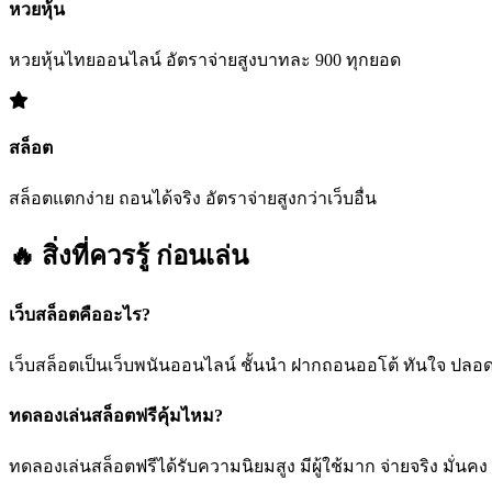
หวยหุ้น
หวยหุ้นไทยออนไลน์ อัตราจ่ายสูงบาทละ 900 ทุกยอด
สล็อต
สล็อตแตกง่าย ถอนได้จริง อัตราจ่ายสูงกว่าเว็บอื่น
🔥 สิ่งที่ควรรู้
ก่อนเล่น
เว็บสล็อตคืออะไร?
เว็บสล็อตเป็นเว็บพนันออนไลน์ ชั้นนำ ฝากถอนออโต้ ทันใจ ปล
ทดลองเล่นสล็อตฟรีคุ้มไหม?
ทดลองเล่นสล็อตฟรีได้รับความนิยมสูง มีผู้ใช้มาก จ่ายจริง มั่นคง