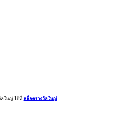
ลใหญ่ ได้ที่
สล็อตรางวัลใหญ่