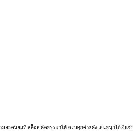
กมยอดนิยมที่
สล็อต
คัดสรรมาให้ ครบทุกค่ายดัง เล่นสนุกได้เงินจร