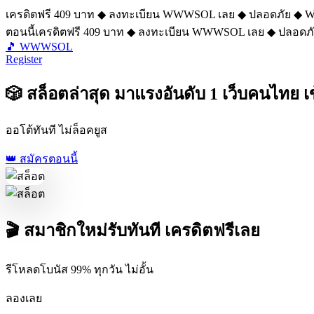
เครดิตฟรี 409 บาท ◆ ลงทะเบียน WWWSOL เลย ◆ ปลอดภัย ◆ W
ตอนนี้
เครดิตฟรี 409 บาท ◆ ลงทะเบียน WWWSOL เลย ◆ ปลอดภ
🎵 WWWSOL
Register
🎲 สล็อตล่าสุด มาแรงอันดับ 1 เว็บคนไทย 
ออโต้ทันที ไม่ล็อคยูส
👑 สมัครตอนนี้
🎬 สมาชิกใหม่รับทันที เครดิตฟรีเลย
รีโหลดโบนัส 99% ทุกวัน ไม่อั้น
ลองเลย