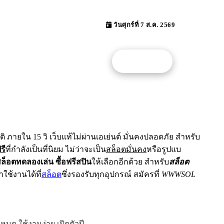
วันศุกร์ที่ 7 ส.ค. 2569
รับโปรนี้
ิ ภายใน 15 วิ เว็บแท้ไม่ผ่านเอเย่นต์ มั่นคงปลอดภัย สำหรับ
รี
ที่กำลังเป็นที่นิยม ไม่ว่าจะเป็น
สล็อตมั่นคง
หรือรูปแบ
ล็อตทดลองเล่น ซื้อฟรีสปิน
ให้เลือกอีกด้วย สำหรับ
สล็อต
้าใช้งานได้ที่
สล็อต
ซึ่งรองรับทุกอุปกรณ์ สมัครที่
WWWSOL
มด ใช้งานง่าย เปิดตัวปี