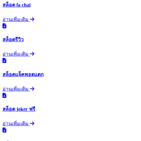
สล็อต fa chai
อ่านเพิ่มเติม
สล็อตรีวิว
อ่านเพิ่มเติม
สล็อตแจ็คพอตแตก
อ่านเพิ่มเติม
สล็อต joker ฟรี
อ่านเพิ่มเติม