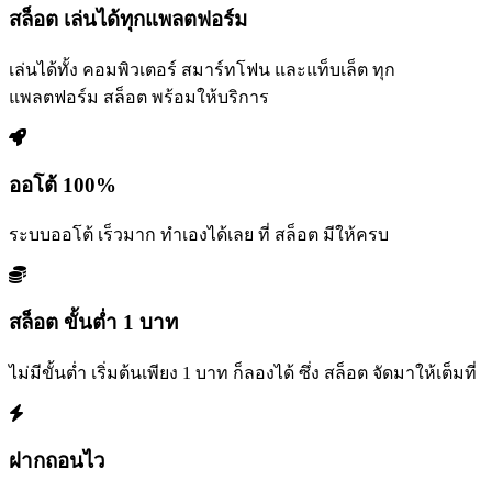
สล็อต เล่นได้ทุกแพลตฟอร์ม
เล่นได้ทั้ง คอมพิวเตอร์ สมาร์ทโฟน และแท็บเล็ต ทุก
แพลตฟอร์ม สล็อต พร้อมให้บริการ
ออโต้ 100%
ระบบออโต้ เร็วมาก ทำเองได้เลย ที่ สล็อต มีให้ครบ
สล็อต ขั้นต่ำ 1 บาท
ไม่มีขั้นต่ำ เริ่มต้นเพียง 1 บาท ก็ลองได้ ซึ่ง สล็อต จัดมาให้เต็มที่
ฝากถอนไว