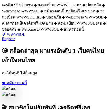
เครดิตฟรี 409 บาท ◆ ลงทะเบียน WWWSOL เลย ◆ ปลอดภัย ◆
Welcome to WWWSOL ◆ สมัครตอนนี้
เครดิตฟรี 409 บาท ◆ ลง
ทะเบียน WWWSOL เลย ◆ ปลอดภัย ◆ Welcome to WWWSOL ◆
สมัครตอนนี้
เครดิตฟรี 409 บาท ◆ ลงทะเบียน WWWSOL เลย ◆
ปลอดภัย ◆ Welcome to WWWSOL ◆ สมัครตอนนี้
🎵 WWWSOL
Register
🎲 สล็อตล่าสุด มาแรงอันดับ 1 เว็บคนไทย
เข้าใจคนไทย
ออโต้ทันที ไม่ล็อคยูส
👑 สมัครตอนนี้
🎬 สมาชิกใหม่รับทันที เครดิตฟรีเลย