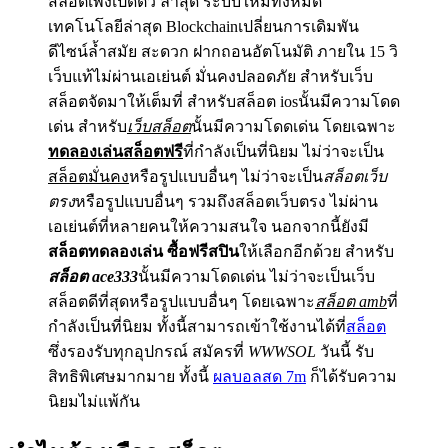
สล็อตเพิ่งเปิดตัว ล่าสุด ระบบใหม่ทั้งหมด
เทคโนโลยีล่าสุด Blockchainเปลี่ยนการเดิมพัน
ดีไซน์ล้ำสมัย สะดวก ฝากถอนอัตโนมัติ ภายใน 15 วิ
เว็บแท้ไม่ผ่านเอเย่นต์ มั่นคงปลอดภัย สำหรับเว็บ
สล็อตจัดมาให้เต็มที่ สำหรับสล็อต iosนั้นมีความโดด
เด่น สำหรับ
เว็บสล็อต
นั้นมีความโดดเด่น โดยเฉพาะ
ทดลองเล่นสล็อตฟรี
ที่กำลังเป็นที่นิยม ไม่ว่าจะเป็น
สล็อตมั่นคง
หรือรูปแบบอื่นๆ ไม่ว่าจะเป็น
สล็อตเว็บ
ตรง
หรือรูปแบบอื่นๆ รวมถึงสล็อตเว็บตรง ไม่ผ่าน
เอเย่นต์ที่หลายคนให้ความสนใจ นอกจากนี้ยังมี
สล็อตทดลองเล่น ซื้อฟรีสปิน
ให้เลือกอีกด้วย สำหรับ
สล็อต ace333
นั้นมีความโดดเด่น ไม่ว่าจะเป็นเว็บ
สล็อตดีที่สุดหรือรูปแบบอื่นๆ โดยเฉพาะ
สล็อต amb
ที่
กำลังเป็นที่นิยม ทั้งนี้สามารถเข้าใช้งานได้ที่
สล็อต
ซึ่งรองรับทุกอุปกรณ์ สมัครที่
WWWSOL
วันนี้ รับ
สิทธิพิเศษมากมาย ทั้งนี้
ผลบอลสด 7m
ก็ได้รับความ
นิยมไม่แพ้กัน