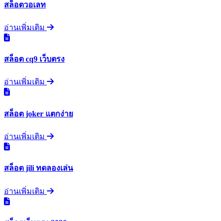
สล็อตวอเลท
อ่านเพิ่มเติม
สล็อต cq9 เว็บตรง
อ่านเพิ่มเติม
สล็อต joker แตกง่าย
อ่านเพิ่มเติม
สล็อต jili ทดลองเล่น
อ่านเพิ่มเติม