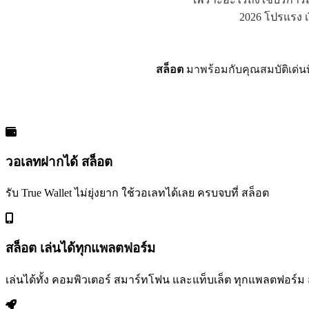
2026 โปรแรง เ
สล็อต
มาพร้อมกับคุณสมบัติเด่นที
วอเลทฝากได้ สล็อต
รับ True Wallet ไม่ยุ่งยาก ใช้วอเลทได้เลย ครบจบที่ สล็อต
สล็อต เล่นได้ทุกแพลตฟอร์ม
เล่นได้ทั้ง คอมพิวเตอร์ สมาร์ทโฟน และแท็บเล็ต ทุกแพลตฟอร์ม 