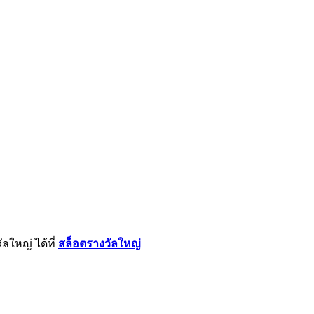
ลใหญ่ ได้ที่
สล็อตรางวัลใหญ่