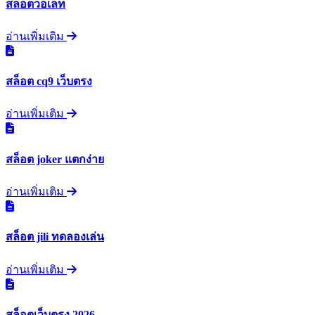
สล็อตวอเลท
อ่านเพิ่มเติม
สล็อต cq9 เว็บตรง
อ่านเพิ่มเติม
สล็อต joker แตกง่าย
อ่านเพิ่มเติม
สล็อต jili ทดลองเล่น
อ่านเพิ่มเติม
สล็อตเว็บตรง 2026