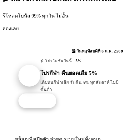
รีโหลดโบนัส 99% ทุกวัน ไม่อั้น
ลองเลย
วันพฤหัสบดีที่ 6 ส.ค. 2569
5%
โปรโมชั่นวันนี้
โปรกีฬา คืนยอดเสีย 5%
เดิมพันกีฬาเสีย รับคืน 5% ทุกสัปดาห์ ไม่มี
ขั้นต่ำ
รับโปรนี้
สล็อตเพิ่งเปิดตัว ล่าสุด ระบบใหม่ทั้งหมด