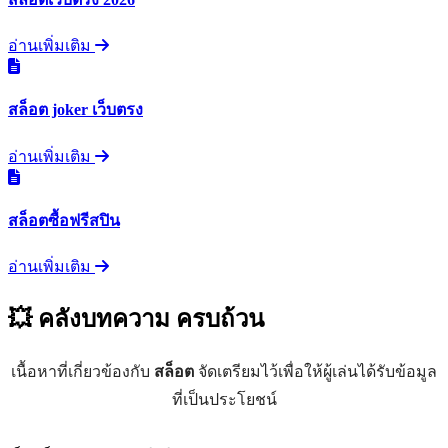
อ่านเพิ่มเติม
สล็อต joker เว็บตรง
อ่านเพิ่มเติม
สล็อตซื้อฟรีสปิน
อ่านเพิ่มเติม
💥 คลังบทความ
ครบถ้วน
เนื้อหาที่เกี่ยวข้องกับ
สล็อต
จัดเตรียมไว้เพื่อให้ผู้เล่นได้รับข้อมูล
ที่เป็นประโยชน์