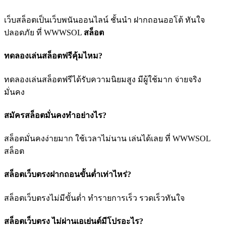
เว็บสล็อตเป็นเว็บพนันออนไลน์ ชั้นนำ ฝากถอนออโต้ ทันใจ
ปลอดภัย ที่ WWWSOL
สล็อต
ทดลองเล่นสล็อตฟรีคุ้มไหม?
ทดลองเล่นสล็อตฟรีได้รับความนิยมสูง มีผู้ใช้มาก จ่ายจริง
มั่นคง
สมัครสล็อตมั่นคงทำอย่างไร?
สล็อตมั่นคงง่ายมาก ใช้เวลาไม่นาน เล่นได้เลย ที่ WWWSOL
สล็อต
สล็อตเว็บตรงฝากถอนขั้นต่ำเท่าไหร่?
สล็อตเว็บตรงไม่มีขั้นต่ำ ทำรายการเร็ว รวดเร็วทันใจ
สล็อตเว็บตรง ไม่ผ่านเอเย่นต์มีโปรอะไร?