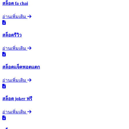
สล็อต fa chai
อ่านเพิ่มเติม
สล็อตรีวิว
อ่านเพิ่มเติม
สล็อตแจ็คพอตแตก
อ่านเพิ่มเติม
สล็อต joker ฟรี
อ่านเพิ่มเติม