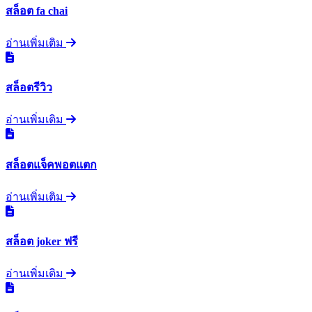
สล็อต fa chai
อ่านเพิ่มเติม
สล็อตรีวิว
อ่านเพิ่มเติม
สล็อตแจ็คพอตแตก
อ่านเพิ่มเติม
สล็อต joker ฟรี
อ่านเพิ่มเติม