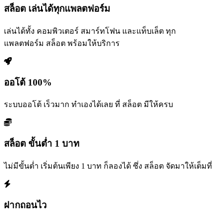
สล็อต เล่นได้ทุกแพลตฟอร์ม
เล่นได้ทั้ง คอมพิวเตอร์ สมาร์ทโฟน และแท็บเล็ต ทุก
แพลตฟอร์ม สล็อต พร้อมให้บริการ
ออโต้ 100%
ระบบออโต้ เร็วมาก ทำเองได้เลย ที่ สล็อต มีให้ครบ
สล็อต ขั้นต่ำ 1 บาท
ไม่มีขั้นต่ำ เริ่มต้นเพียง 1 บาท ก็ลองได้ ซึ่ง สล็อต จัดมาให้เต็มที่
ฝากถอนไว