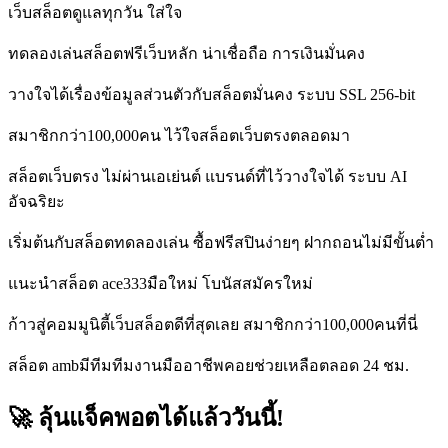
เว็บสล็อตดูแลทุกวัน ใส่ใจ
ทดลองเล่นสล็อตฟรีเว็บหลัก น่าเชื่อถือ การเงินมั่นคง
วางใจได้เรื่องข้อมูลส่วนตัวกับสล็อตมั่นคง ระบบ SSL 256-bit
สมาชิกกว่า100,000คน ไว้ใจสล็อตเว็บตรงตลอดมา
สล็อตเว็บตรง ไม่ผ่านเอเย่นต์ แบรนด์ที่ไว้วางใจได้ ระบบ AI
อัจฉริยะ
เริ่มต้นกับสล็อตทดลองเล่น ซื้อฟรีสปินง่ายๆ ฝากถอนไม่มีขั้นต่ำ
แนะนำสล็อต ace333มือใหม่ โบนัสสมัครใหม่
ก้าวสู่คอมมูนิตี้เว็บสล็อตดีที่สุดเลย สมาชิกกว่า100,000คนที่นี่
สล็อต ambมีทีมทีมงานมืออาชีพคอยช่วยเหลือตลอด 24 ชม.
🚀 ลุ้นแจ็คพอตได้แล้ววันนี้!