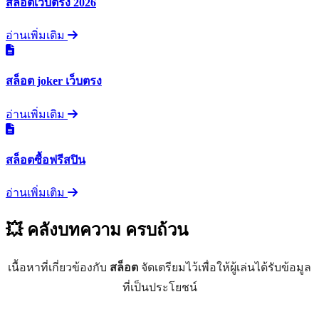
สล็อตเว็บตรง 2026
อ่านเพิ่มเติม
สล็อต joker เว็บตรง
อ่านเพิ่มเติม
สล็อตซื้อฟรีสปิน
อ่านเพิ่มเติม
💥 คลังบทความ
ครบถ้วน
เนื้อหาที่เกี่ยวข้องกับ
สล็อต
จัดเตรียมไว้เพื่อให้ผู้เล่นได้รับข้อมูล
ที่เป็นประโยชน์