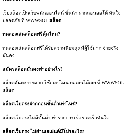
เว็บสล็อตเป็นเว็บพนันออนไลน์ ชั้นนำ ฝากถอนออโต้ ทันใจ
ปลอดภัย ที่ WWWSOL
สล็อต
ทดลองเล่นสล็อตฟรีคุ้มไหม?
ทดลองเล่นสล็อตฟรีได้รับความนิยมสูง มีผู้ใช้มาก จ่ายจริง
มั่นคง
สมัครสล็อตมั่นคงทำอย่างไร?
สล็อตมั่นคงง่ายมาก ใช้เวลาไม่นาน เล่นได้เลย ที่ WWWSOL
สล็อต
สล็อตเว็บตรงฝากถอนขั้นต่ำเท่าไหร่?
สล็อตเว็บตรงไม่มีขั้นต่ำ ทำรายการเร็ว รวดเร็วทันใจ
สล็อตเว็บตรง ไม่ผ่านเอเย่นต์มีโปรอะไร?