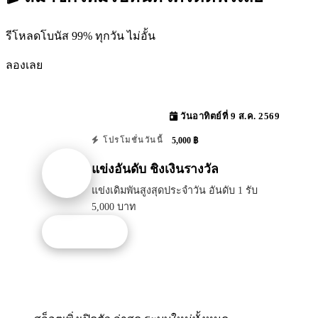
รีโหลดโบนัส 99% ทุกวัน ไม่อั้น
ลองเลย
วันอาทิตย์ที่ 9 ส.ค. 2569
5,000 ฿
โปรโมชั่นวันนี้
แข่งอันดับ ชิงเงินรางวัล
แข่งเดิมพันสูงสุดประจำวัน อันดับ 1 รับ
5,000 บาท
รับโปรนี้