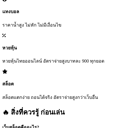
แทงบอล
ราคาน้ำสูง ไม่หัก ไม่มีเงื่อนไข
หวยหุ้น
หวยหุ้นไทยออนไลน์ อัตราจ่ายสูงบาทละ 900 ทุกยอด
สล็อต
สล็อตแตกง่าย ถอนได้จริง อัตราจ่ายสูงกว่าเว็บอื่น
🔥 สิ่งที่ควรรู้
ก่อนเล่น
เว็บสล็อตคืออะไร?