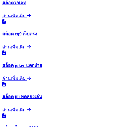
สล็อตวอเลท
อ่านเพิ่มเติม
สล็อต cq9 เว็บตรง
อ่านเพิ่มเติม
สล็อต joker แตกง่าย
อ่านเพิ่มเติม
สล็อต jili ทดลองเล่น
อ่านเพิ่มเติม