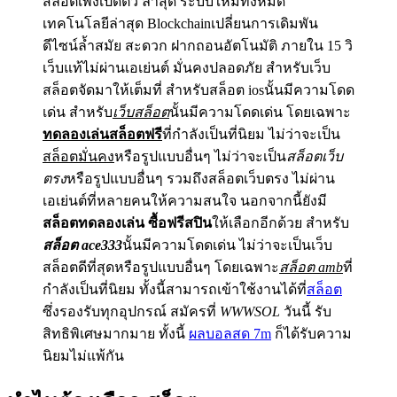
สล็อตเพิ่งเปิดตัว ล่าสุด ระบบใหม่ทั้งหมด
เทคโนโลยีล่าสุด Blockchainเปลี่ยนการเดิมพัน
ดีไซน์ล้ำสมัย สะดวก ฝากถอนอัตโนมัติ ภายใน 15 วิ
เว็บแท้ไม่ผ่านเอเย่นต์ มั่นคงปลอดภัย สำหรับเว็บ
สล็อตจัดมาให้เต็มที่ สำหรับสล็อต iosนั้นมีความโดด
เด่น สำหรับ
เว็บสล็อต
นั้นมีความโดดเด่น โดยเฉพาะ
ทดลองเล่นสล็อตฟรี
ที่กำลังเป็นที่นิยม ไม่ว่าจะเป็น
สล็อตมั่นคง
หรือรูปแบบอื่นๆ ไม่ว่าจะเป็น
สล็อตเว็บ
ตรง
หรือรูปแบบอื่นๆ รวมถึงสล็อตเว็บตรง ไม่ผ่าน
เอเย่นต์ที่หลายคนให้ความสนใจ นอกจากนี้ยังมี
สล็อตทดลองเล่น ซื้อฟรีสปิน
ให้เลือกอีกด้วย สำหรับ
สล็อต ace333
นั้นมีความโดดเด่น ไม่ว่าจะเป็นเว็บ
สล็อตดีที่สุดหรือรูปแบบอื่นๆ โดยเฉพาะ
สล็อต amb
ที่
กำลังเป็นที่นิยม ทั้งนี้สามารถเข้าใช้งานได้ที่
สล็อต
ซึ่งรองรับทุกอุปกรณ์ สมัครที่
WWWSOL
วันนี้ รับ
สิทธิพิเศษมากมาย ทั้งนี้
ผลบอลสด 7m
ก็ได้รับความ
นิยมไม่แพ้กัน