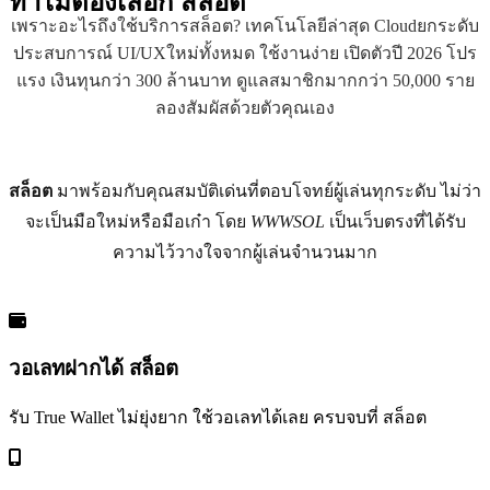
ทำไมต้องเลือก
สล็อต
เพราะอะไรถึงใช้บริการสล็อต? เทคโนโลยีล่าสุด Cloudยกระดับ
ประสบการณ์ UI/UXใหม่ทั้งหมด ใช้งานง่าย เปิดตัวปี 2026 โปร
แรง เงินทุนกว่า 300 ล้านบาท ดูแลสมาชิกมากกว่า 50,000 ราย
ลองสัมผัสด้วยตัวคุณเอง
สล็อต
มาพร้อมกับคุณสมบัติเด่นที่ตอบโจทย์ผู้เล่นทุกระดับ ไม่ว่า
จะเป็นมือใหม่หรือมือเก๋า โดย
WWWSOL
เป็นเว็บตรงที่ได้รับ
ความไว้วางใจจากผู้เล่นจำนวนมาก
วอเลทฝากได้ สล็อต
รับ True Wallet ไม่ยุ่งยาก ใช้วอเลทได้เลย ครบจบที่ สล็อต