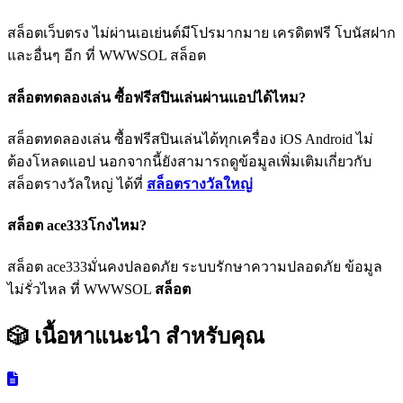
สล็อตเว็บตรง ไม่ผ่านเอเย่นต์มีโปรมากมาย เครดิตฟรี โบนัสฝาก
และอื่นๆ อีก ที่ WWWSOL สล็อต
สล็อตทดลองเล่น ซื้อฟรีสปินเล่นผ่านแอปได้ไหม?
สล็อตทดลองเล่น ซื้อฟรีสปินเล่นได้ทุกเครื่อง iOS Android ไม่
ต้องโหลดแอป นอกจากนี้ยังสามารถดูข้อมูลเพิ่มเติมเกี่ยวกับ
สล็อตรางวัลใหญ่ ได้ที่
สล็อตรางวัลใหญ่
สล็อต ace333โกงไหม?
สล็อต ace333มั่นคงปลอดภัย ระบบรักษาความปลอดภัย ข้อมูล
ไม่รั่วไหล ที่ WWWSOL
สล็อต
🎲 เนื้อหาแนะนำ
สำหรับคุณ