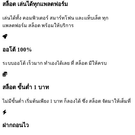
สล็อต เล่นได้ทุกแพลตฟอร์ม
เล่นได้ทั้ง คอมพิวเตอร์ สมาร์ทโฟน และแท็บเล็ต ทุก
แพลตฟอร์ม สล็อต พร้อมให้บริการ
ออโต้ 100%
ระบบออโต้ เร็วมาก ทำเองได้เลย ที่ สล็อต มีให้ครบ
สล็อต ขั้นต่ำ 1 บาท
ไม่มีขั้นต่ำ เริ่มต้นเพียง 1 บาท ก็ลองได้ ซึ่ง สล็อต จัดมาให้เต็มที่
ฝากถอนไว