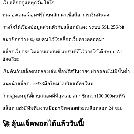
เว็บสล็อตดูแลทุกวัน ใส่ใจ
ทดลองเล่นสล็อตฟรีเว็บหลัก น่าเชื่อถือ การเงินมั่นคง
วางใจได้เรื่องข้อมูลส่วนตัวกับสล็อตมั่นคง ระบบ SSL 256-bit
สมาชิกกว่า100,000คน ไว้ใจสล็อตเว็บตรงตลอดมา
สล็อตเว็บตรง ไม่ผ่านเอเย่นต์ แบรนด์ที่ไว้วางใจได้ ระบบ AI
อัจฉริยะ
เริ่มต้นกับสล็อตทดลองเล่น ซื้อฟรีสปินง่ายๆ ฝากถอนไม่มีขั้นต่ำ
แนะนำสล็อต ace333มือใหม่ โบนัสสมัครใหม่
ก้าวสู่คอมมูนิตี้เว็บสล็อตดีที่สุดเลย สมาชิกกว่า100,000คนที่นี่
สล็อต ambมีทีมทีมงานมืออาชีพคอยช่วยเหลือตลอด 24 ชม.
🚀 ลุ้นแจ็คพอตได้แล้ววันนี้!