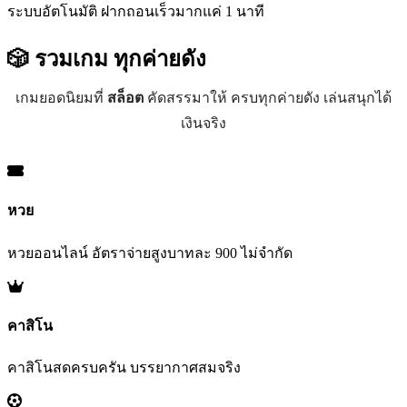
ระบบอัตโนมัติ ฝากถอนเร็วมากแค่ 1 นาที
🎲 รวมเกม
ทุกค่ายดัง
เกมยอดนิยมที่
สล็อต
คัดสรรมาให้ ครบทุกค่ายดัง เล่นสนุกได้
เงินจริง
หวย
หวยออนไลน์ อัตราจ่ายสูงบาทละ 900 ไม่จำกัด
คาสิโน
คาสิโนสดครบครัน บรรยากาศสมจริง