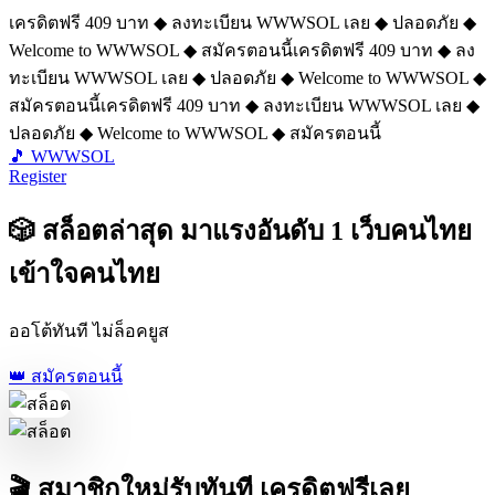
เครดิตฟรี 409 บาท ◆ ลงทะเบียน WWWSOL เลย ◆ ปลอดภัย ◆
Welcome to WWWSOL ◆ สมัครตอนนี้
เครดิตฟรี 409 บาท ◆ ลง
ทะเบียน WWWSOL เลย ◆ ปลอดภัย ◆ Welcome to WWWSOL ◆
สมัครตอนนี้
เครดิตฟรี 409 บาท ◆ ลงทะเบียน WWWSOL เลย ◆
ปลอดภัย ◆ Welcome to WWWSOL ◆ สมัครตอนนี้
🎵 WWWSOL
Register
🎲 สล็อตล่าสุด มาแรงอันดับ 1 เว็บคนไทย
เข้าใจคนไทย
ออโต้ทันที ไม่ล็อคยูส
👑 สมัครตอนนี้
🎬 สมาชิกใหม่รับทันที เครดิตฟรีเลย