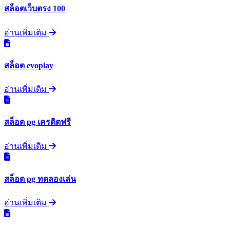
สล็อตเว็บตรง 100
อ่านเพิ่มเติม
สล็อต evoplay
อ่านเพิ่มเติม
สล็อต pg เครดิตฟรี
อ่านเพิ่มเติม
สล็อต pg ทดลองเล่น
อ่านเพิ่มเติม