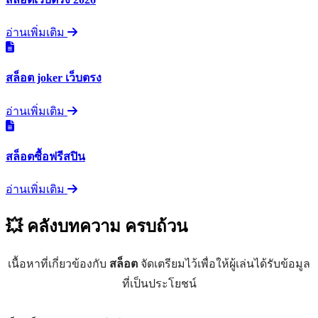
อ่านเพิ่มเติม
สล็อต joker เว็บตรง
อ่านเพิ่มเติม
สล็อตซื้อฟรีสปิน
อ่านเพิ่มเติม
💥 คลังบทความ
ครบถ้วน
เนื้อหาที่เกี่ยวข้องกับ
สล็อต
จัดเตรียมไว้เพื่อให้ผู้เล่นได้รับข้อมูล
ที่เป็นประโยชน์