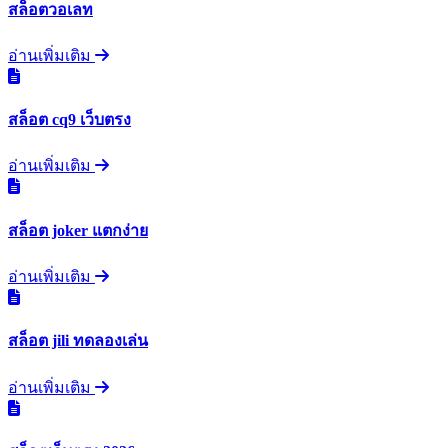
สล็อตวอเลท
อ่านเพิ่มเติม
สล็อต cq9 เว็บตรง
อ่านเพิ่มเติม
สล็อต joker แตกง่าย
อ่านเพิ่มเติม
สล็อต jili ทดลองเล่น
อ่านเพิ่มเติม