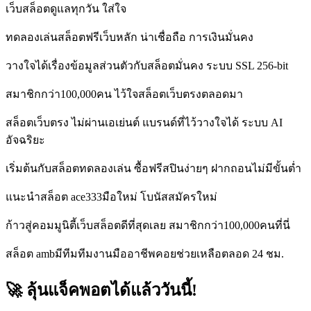
เว็บสล็อตดูแลทุกวัน ใส่ใจ
ทดลองเล่นสล็อตฟรีเว็บหลัก น่าเชื่อถือ การเงินมั่นคง
วางใจได้เรื่องข้อมูลส่วนตัวกับสล็อตมั่นคง ระบบ SSL 256-bit
สมาชิกกว่า100,000คน ไว้ใจสล็อตเว็บตรงตลอดมา
สล็อตเว็บตรง ไม่ผ่านเอเย่นต์ แบรนด์ที่ไว้วางใจได้ ระบบ AI
อัจฉริยะ
เริ่มต้นกับสล็อตทดลองเล่น ซื้อฟรีสปินง่ายๆ ฝากถอนไม่มีขั้นต่ำ
แนะนำสล็อต ace333มือใหม่ โบนัสสมัครใหม่
ก้าวสู่คอมมูนิตี้เว็บสล็อตดีที่สุดเลย สมาชิกกว่า100,000คนที่นี่
สล็อต ambมีทีมทีมงานมืออาชีพคอยช่วยเหลือตลอด 24 ชม.
🚀 ลุ้นแจ็คพอตได้แล้ววันนี้!