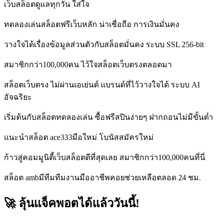
เว็บสล็อตดูแลทุกวัน ใส่ใจ
ทดลองเล่นสล็อตฟรีเว็บหลัก น่าเชื่อถือ การเงินมั่นคง
วางใจได้เรื่องข้อมูลส่วนตัวกับสล็อตมั่นคง ระบบ SSL 256-bit
สมาชิกกว่า100,000คน ไว้ใจสล็อตเว็บตรงตลอดมา
สล็อตเว็บตรง ไม่ผ่านเอเย่นต์ แบรนด์ที่ไว้วางใจได้ ระบบ AI
อัจฉริยะ
เริ่มต้นกับสล็อตทดลองเล่น ซื้อฟรีสปินง่ายๆ ฝากถอนไม่มีขั้นต่ำ
แนะนำสล็อต ace333มือใหม่ โบนัสสมัครใหม่
ก้าวสู่คอมมูนิตี้เว็บสล็อตดีที่สุดเลย สมาชิกกว่า100,000คนที่นี่
สล็อต ambมีทีมทีมงานมืออาชีพคอยช่วยเหลือตลอด 24 ชม.
🚀 ลุ้นแจ็คพอตได้แล้ววันนี้!