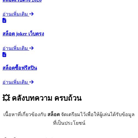
อ่านเพิ่มเติม
สล็อต joker เว็บตรง
อ่านเพิ่มเติม
สล็อตซื้อฟรีสปิน
อ่านเพิ่มเติม
💥 คลังบทความ
ครบถ้วน
เนื้อหาที่เกี่ยวข้องกับ
สล็อต
จัดเตรียมไว้เพื่อให้ผู้เล่นได้รับข้อมูล
ที่เป็นประโยชน์