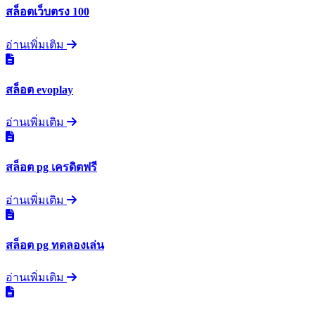
สล็อตเว็บตรง 100
อ่านเพิ่มเติม
สล็อต evoplay
อ่านเพิ่มเติม
สล็อต pg เครดิตฟรี
อ่านเพิ่มเติม
สล็อต pg ทดลองเล่น
อ่านเพิ่มเติม