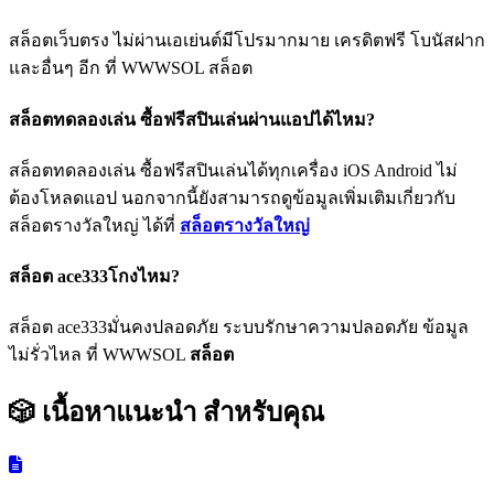
สล็อตเว็บตรง ไม่ผ่านเอเย่นต์มีโปรมากมาย เครดิตฟรี โบนัสฝาก
และอื่นๆ อีก ที่ WWWSOL สล็อต
สล็อตทดลองเล่น ซื้อฟรีสปินเล่นผ่านแอปได้ไหม?
สล็อตทดลองเล่น ซื้อฟรีสปินเล่นได้ทุกเครื่อง iOS Android ไม่
ต้องโหลดแอป นอกจากนี้ยังสามารถดูข้อมูลเพิ่มเติมเกี่ยวกับ
สล็อตรางวัลใหญ่ ได้ที่
สล็อตรางวัลใหญ่
สล็อต ace333โกงไหม?
สล็อต ace333มั่นคงปลอดภัย ระบบรักษาความปลอดภัย ข้อมูล
ไม่รั่วไหล ที่ WWWSOL
สล็อต
🎲 เนื้อหาแนะนำ
สำหรับคุณ