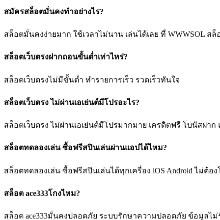
สมัครสล็อตมั่นคงทำอย่างไร?
สล็อตมั่นคงง่ายมาก ใช้เวลาไม่นาน เล่นได้เลย ที่ WWWSOL สล็
สล็อตเว็บตรงฝากถอนขั้นต่ำเท่าไหร่?
สล็อตเว็บตรงไม่มีขั้นต่ำ ทำรายการเร็ว รวดเร็วทันใจ
สล็อตเว็บตรง ไม่ผ่านเอเย่นต์มีโปรอะไร?
สล็อตเว็บตรง ไม่ผ่านเอเย่นต์มีโปรมากมาย เครดิตฟรี โบนัสฝาก
สล็อตทดลองเล่น ซื้อฟรีสปินเล่นผ่านแอปได้ไหม?
สล็อตทดลองเล่น ซื้อฟรีสปินเล่นได้ทุกเครื่อง iOS Android ไม่ต้อ
สล็อต ace333โกงไหม?
สล็อต ace333มั่นคงปลอดภัย ระบบรักษาความปลอดภัย ข้อมูลไม่