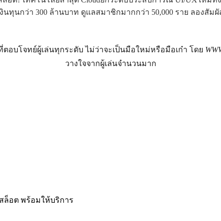
งินทุนกว่า 300 ล้านบาท ดูแลสมาชิกมากกว่า 50,000 ราย ลองสัมผั
่ตอบโจทย์ผู้เล่นทุกระดับ ไม่ว่าจะเป็นมือใหม่หรือมือเก๋า โดย
WW
วางใจจากผู้เล่นจำนวนมาก
สล็อต พร้อมให้บริการ