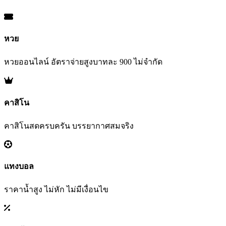
หวย
หวยออนไลน์ อัตราจ่ายสูงบาทละ 900 ไม่จำกัด
คาสิโน
คาสิโนสดครบครัน บรรยากาศสมจริง
แทงบอล
ราคาน้ำสูง ไม่หัก ไม่มีเงื่อนไข