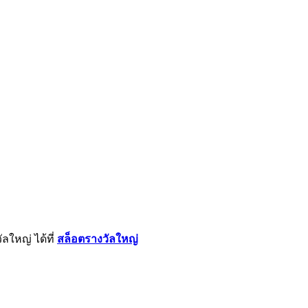
ลใหญ่ ได้ที่
สล็อตรางวัลใหญ่