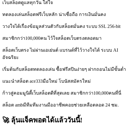
เว็บสล็อตดูแลทุกวัน ใส่ใจ
ทดลองเล่นสล็อตฟรีเว็บหลัก น่าเชื่อถือ การเงินมั่นคง
วางใจได้เรื่องข้อมูลส่วนตัวกับสล็อตมั่นคง ระบบ SSL 256-bit
สมาชิกกว่า100,000คน ไว้ใจสล็อตเว็บตรงตลอดมา
สล็อตเว็บตรง ไม่ผ่านเอเย่นต์ แบรนด์ที่ไว้วางใจได้ ระบบ AI
อัจฉริยะ
เริ่มต้นกับสล็อตทดลองเล่น ซื้อฟรีสปินง่ายๆ ฝากถอนไม่มีขั้นต่ำ
แนะนำสล็อต ace333มือใหม่ โบนัสสมัครใหม่
ก้าวสู่คอมมูนิตี้เว็บสล็อตดีที่สุดเลย สมาชิกกว่า100,000คนที่นี่
สล็อต ambมีทีมทีมงานมืออาชีพคอยช่วยเหลือตลอด 24 ชม.
🚀 ลุ้นแจ็คพอตได้แล้ววันนี้!