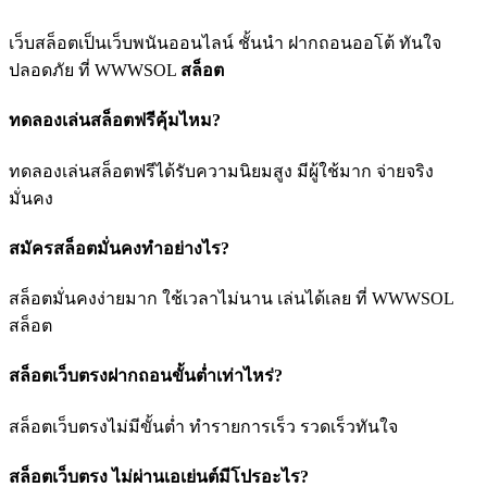
เว็บสล็อตเป็นเว็บพนันออนไลน์ ชั้นนำ ฝากถอนออโต้ ทันใจ
ปลอดภัย ที่ WWWSOL
สล็อต
ทดลองเล่นสล็อตฟรีคุ้มไหม?
ทดลองเล่นสล็อตฟรีได้รับความนิยมสูง มีผู้ใช้มาก จ่ายจริง
มั่นคง
สมัครสล็อตมั่นคงทำอย่างไร?
สล็อตมั่นคงง่ายมาก ใช้เวลาไม่นาน เล่นได้เลย ที่ WWWSOL
สล็อต
สล็อตเว็บตรงฝากถอนขั้นต่ำเท่าไหร่?
สล็อตเว็บตรงไม่มีขั้นต่ำ ทำรายการเร็ว รวดเร็วทันใจ
สล็อตเว็บตรง ไม่ผ่านเอเย่นต์มีโปรอะไร?