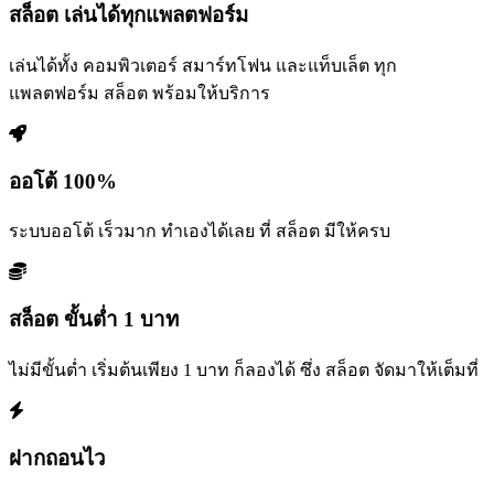
สล็อต เล่นได้ทุกแพลตฟอร์ม
เล่นได้ทั้ง คอมพิวเตอร์ สมาร์ทโฟน และแท็บเล็ต ทุก
แพลตฟอร์ม สล็อต พร้อมให้บริการ
ออโต้ 100%
ระบบออโต้ เร็วมาก ทำเองได้เลย ที่ สล็อต มีให้ครบ
สล็อต ขั้นต่ำ 1 บาท
ไม่มีขั้นต่ำ เริ่มต้นเพียง 1 บาท ก็ลองได้ ซึ่ง สล็อต จัดมาให้เต็มที่
ฝากถอนไว