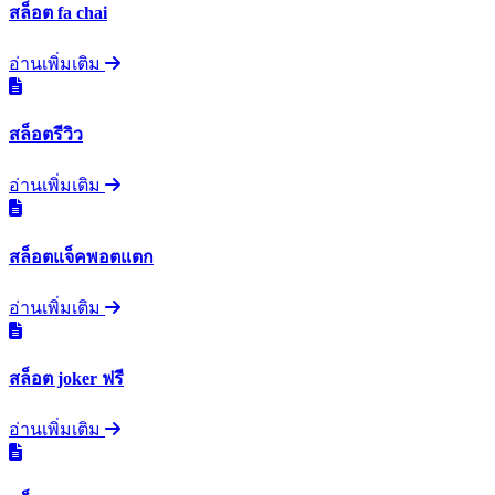
สล็อต fa chai
อ่านเพิ่มเติม
สล็อตรีวิว
อ่านเพิ่มเติม
สล็อตแจ็คพอตแตก
อ่านเพิ่มเติม
สล็อต joker ฟรี
อ่านเพิ่มเติม