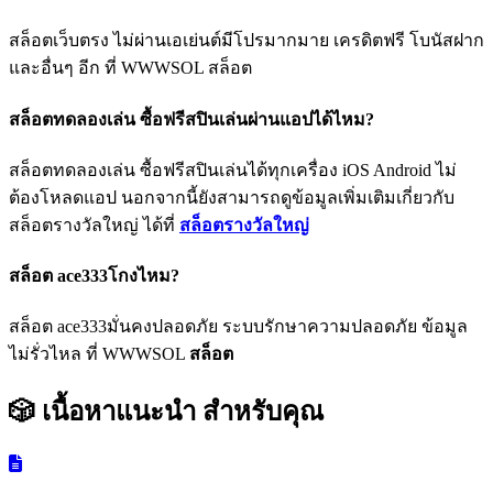
สล็อตเว็บตรง ไม่ผ่านเอเย่นต์มีโปรมากมาย เครดิตฟรี โบนัสฝาก
และอื่นๆ อีก ที่ WWWSOL สล็อต
สล็อตทดลองเล่น ซื้อฟรีสปินเล่นผ่านแอปได้ไหม?
สล็อตทดลองเล่น ซื้อฟรีสปินเล่นได้ทุกเครื่อง iOS Android ไม่
ต้องโหลดแอป นอกจากนี้ยังสามารถดูข้อมูลเพิ่มเติมเกี่ยวกับ
สล็อตรางวัลใหญ่ ได้ที่
สล็อตรางวัลใหญ่
สล็อต ace333โกงไหม?
สล็อต ace333มั่นคงปลอดภัย ระบบรักษาความปลอดภัย ข้อมูล
ไม่รั่วไหล ที่ WWWSOL
สล็อต
🎲 เนื้อหาแนะนำ
สำหรับคุณ