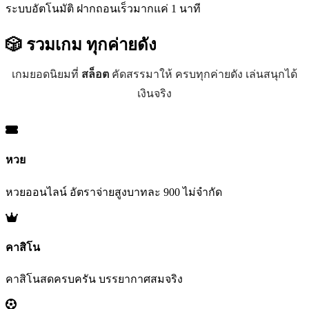
ระบบอัตโนมัติ ฝากถอนเร็วมากแค่ 1 นาที
🎲 รวมเกม
ทุกค่ายดัง
เกมยอดนิยมที่
สล็อต
คัดสรรมาให้ ครบทุกค่ายดัง เล่นสนุกได้
เงินจริง
หวย
หวยออนไลน์ อัตราจ่ายสูงบาทละ 900 ไม่จำกัด
คาสิโน
คาสิโนสดครบครัน บรรยากาศสมจริง