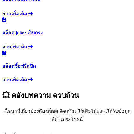
อ่านเพิ่มเติม
สล็อต joker เว็บตรง
อ่านเพิ่มเติม
สล็อตซื้อฟรีสปิน
อ่านเพิ่มเติม
💥 คลังบทความ
ครบถ้วน
เนื้อหาที่เกี่ยวข้องกับ
สล็อต
จัดเตรียมไว้เพื่อให้ผู้เล่นได้รับข้อมูล
ที่เป็นประโยชน์