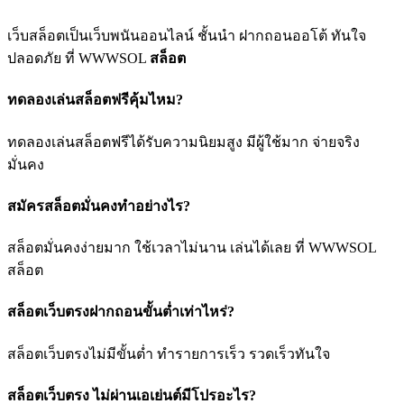
เว็บสล็อตเป็นเว็บพนันออนไลน์ ชั้นนำ ฝากถอนออโต้ ทันใจ
ปลอดภัย ที่ WWWSOL
สล็อต
ทดลองเล่นสล็อตฟรีคุ้มไหม?
ทดลองเล่นสล็อตฟรีได้รับความนิยมสูง มีผู้ใช้มาก จ่ายจริง
มั่นคง
สมัครสล็อตมั่นคงทำอย่างไร?
สล็อตมั่นคงง่ายมาก ใช้เวลาไม่นาน เล่นได้เลย ที่ WWWSOL
สล็อต
สล็อตเว็บตรงฝากถอนขั้นต่ำเท่าไหร่?
สล็อตเว็บตรงไม่มีขั้นต่ำ ทำรายการเร็ว รวดเร็วทันใจ
สล็อตเว็บตรง ไม่ผ่านเอเย่นต์มีโปรอะไร?