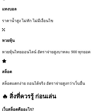
แทงบอล
ราคาน้ำสูง ไม่หัก ไม่มีเงื่อนไข
หวยหุ้น
หวยหุ้นไทยออนไลน์ อัตราจ่ายสูงบาทละ 900 ทุกยอด
สล็อต
สล็อตแตกง่าย ถอนได้จริง อัตราจ่ายสูงกว่าเว็บอื่น
🔥 สิ่งที่ควรรู้
ก่อนเล่น
เว็บสล็อตคืออะไร?