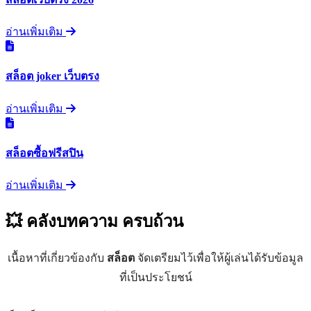
อ่านเพิ่มเติม
สล็อต joker เว็บตรง
อ่านเพิ่มเติม
สล็อตซื้อฟรีสปิน
อ่านเพิ่มเติม
💥 คลังบทความ
ครบถ้วน
เนื้อหาที่เกี่ยวข้องกับ
สล็อต
จัดเตรียมไว้เพื่อให้ผู้เล่นได้รับข้อมูล
ที่เป็นประโยชน์