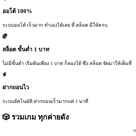
ออโต้ 100%
ระบบออโต้ เร็วมาก ทำเองได้เลย ที่ สล็อต มีให้ครบ
สล็อต ขั้นต่ำ 1 บาท
ไม่มีขั้นต่ำ เริ่มต้นเพียง 1 บาท ก็ลองได้ ซึ่ง สล็อต จัดมาให้เต็มที่
ฝากถอนไว
ระบบอัตโนมัติ ฝากถอนเร็วมากแค่ 1 นาที
🎲 รวมเกม
ทุกค่ายดัง
เ