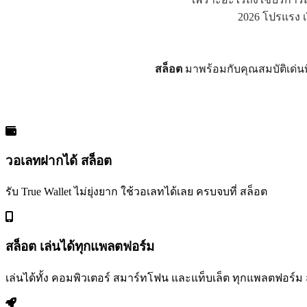
2026 โปรแรง เ
สล็อต
มาพร้อมกับคุณสมบัติเด่นที
วอเลทฝากได้ สล็อต
รับ True Wallet ไม่ยุ่งยาก ใช้วอเลทได้เลย ครบจบที่ สล็อต
สล็อต เล่นได้ทุกแพลตฟอร์ม
เล่นได้ทั้ง คอมพิวเตอร์ สมาร์ทโฟน และแท็บเล็ต ทุกแพลตฟอร์ม 