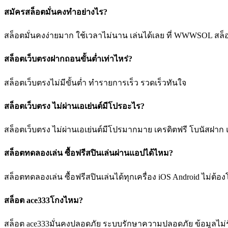
สมัครสล็อตมั่นคงทำอย่างไร?
สล็อตมั่นคงง่ายมาก ใช้เวลาไม่นาน เล่นได้เลย ที่ WWWSOL สล็
สล็อตเว็บตรงฝากถอนขั้นต่ำเท่าไหร่?
สล็อตเว็บตรงไม่มีขั้นต่ำ ทำรายการเร็ว รวดเร็วทันใจ
สล็อตเว็บตรง ไม่ผ่านเอเย่นต์มีโปรอะไร?
สล็อตเว็บตรง ไม่ผ่านเอเย่นต์มีโปรมากมาย เครดิตฟรี โบนัสฝาก
สล็อตทดลองเล่น ซื้อฟรีสปินเล่นผ่านแอปได้ไหม?
สล็อตทดลองเล่น ซื้อฟรีสปินเล่นได้ทุกเครื่อง iOS Android ไม่ต้อ
สล็อต ace333โกงไหม?
สล็อต ace333มั่นคงปลอดภัย ระบบรักษาความปลอดภัย ข้อมูลไม่