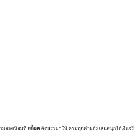
กมยอดนิยมที่
สล็อต
คัดสรรมาให้ ครบทุกค่ายดัง เล่นสนุกได้เงินจร