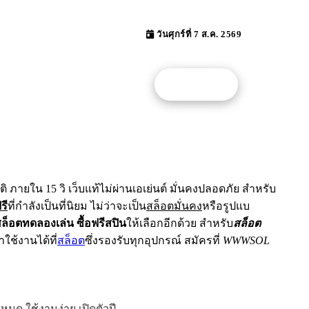
วันศุกร์ที่ 7 ส.ค. 2569
รับโปรนี้
ิ ภายใน 15 วิ เว็บแท้ไม่ผ่านเอเย่นต์ มั่นคงปลอดภัย สำหรับ
รี
ที่กำลังเป็นที่นิยม ไม่ว่าจะเป็น
สล็อตมั่นคง
หรือรูปแบ
ล็อตทดลองเล่น ซื้อฟรีสปิน
ให้เลือกอีกด้วย สำหรับ
สล็อต
้าใช้งานได้ที่
สล็อต
ซึ่งรองรับทุกอุปกรณ์ สมัครที่
WWWSOL
มด ใช้งานง่าย เปิดตัวปี