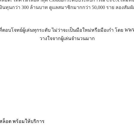
งินทุนกว่า 300 ล้านบาท ดูแลสมาชิกมากกว่า 50,000 ราย ลองสัมผั
่ตอบโจทย์ผู้เล่นทุกระดับ ไม่ว่าจะเป็นมือใหม่หรือมือเก๋า โดย
WW
วางใจจากผู้เล่นจำนวนมาก
สล็อต พร้อมให้บริการ