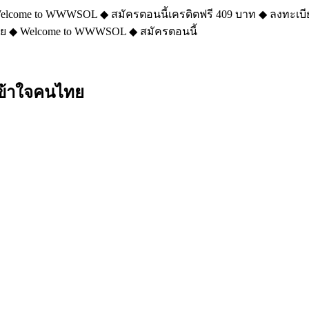
elcome to WWWSOL ◆ สมัครตอนนี้
เครดิตฟรี 409 บาท ◆ ลงทะ
ัย ◆ Welcome to WWWSOL ◆ สมัครตอนนี้
เข้าใจคนไทย