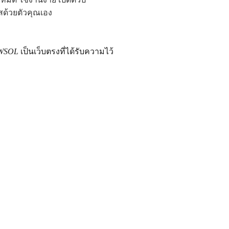
สด้วยตัวคุณเอง
WSOL
เป็นเว็บตรงที่ได้รับความไว้