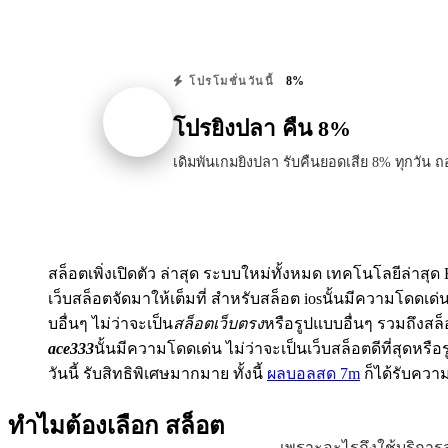
8%
โปรโมชั่นวันนี้
โปรยิงปลา คืน 8%
เดิมพันเกมยิงปลา รับคืนยอดเสีย 8% ทุกวัน ถ
สล็อตเพิ่งเปิดตัว ล่าสุด ระบบใหม่ทั้งหมด เทคโนโลยีล่าสุด
เว็บสล็อตจัดมาให้เต็มที่ สำหรับสล็อต iosนั้นมีความโดดเด่
บอื่นๆ ไม่ว่าจะเป็น
สล็อตเว็บตรง
หรือรูปแบบอื่นๆ รวมถึงสล็
ace333
นั้นมีความโดดเด่น ไม่ว่าจะเป็นเว็บสล็อตดีที่สุดหร
วันนี้ รับสิทธิพิเศษมากมาย ทั้งนี้
ผลบอลสด 7m
ก็ได้รับความ
ทำไมต้องเลือก
สล็อต
เพราะอะไรถึงใช้บริการส