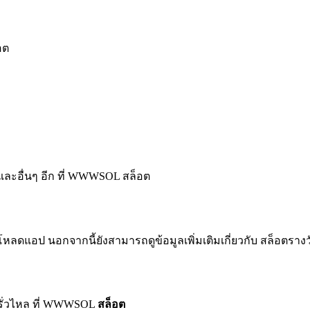
อต
 และอื่นๆ อีก ที่ WWWSOL สล็อต
งโหลดแอป นอกจากนี้ยังสามารถดูข้อมูลเพิ่มเติมเกี่ยวกับ สล็อตรางวั
รั่วไหล ที่ WWWSOL
สล็อต