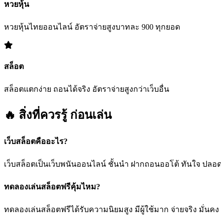
หวยหุ้น
หวยหุ้นไทยออนไลน์ อัตราจ่ายสูงบาทละ 900 ทุกยอด
สล็อต
สล็อตแตกง่าย ถอนได้จริง อัตราจ่ายสูงกว่าเว็บอื่น
🔥 สิ่งที่ควรรู้
ก่อนเล่น
เว็บสล็อตคืออะไร?
เว็บสล็อตเป็นเว็บพนันออนไลน์ ชั้นนำ ฝากถอนออโต้ ทันใจ ปล
ทดลองเล่นสล็อตฟรีคุ้มไหม?
ทดลองเล่นสล็อตฟรีได้รับความนิยมสูง มีผู้ใช้มาก จ่ายจริง มั่นคง