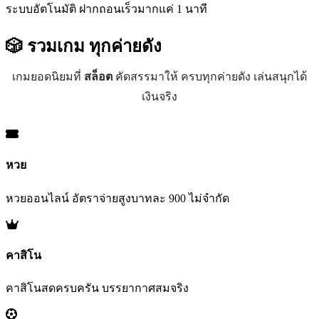
ระบบอัตโนมัติ ฝากถอนเร็วมากแค่ 1 นาที
🎲 รวมเกม
ทุกค่ายดัง
เกมยอดนิยมที่
สล็อต
คัดสรรมาให้ ครบทุกค่ายดัง เล่นสนุกได้
เงินจริง
หวย
หวยออนไลน์ อัตราจ่ายสูงบาทละ 900 ไม่จำกัด
คาสิโน
คาสิโนสดครบครัน บรรยากาศสมจริง