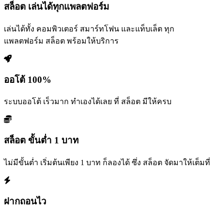
สล็อต เล่นได้ทุกแพลตฟอร์ม
เล่นได้ทั้ง คอมพิวเตอร์ สมาร์ทโฟน และแท็บเล็ต ทุก
แพลตฟอร์ม สล็อต พร้อมให้บริการ
ออโต้ 100%
ระบบออโต้ เร็วมาก ทำเองได้เลย ที่ สล็อต มีให้ครบ
สล็อต ขั้นต่ำ 1 บาท
ไม่มีขั้นต่ำ เริ่มต้นเพียง 1 บาท ก็ลองได้ ซึ่ง สล็อต จัดมาให้เต็มที่
ฝากถอนไว