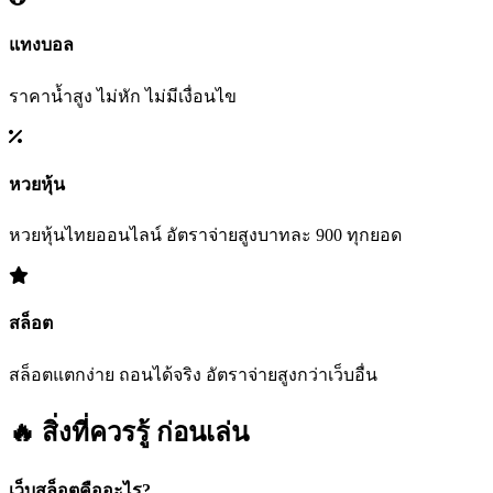
แทงบอล
ราคาน้ำสูง ไม่หัก ไม่มีเงื่อนไข
หวยหุ้น
หวยหุ้นไทยออนไลน์ อัตราจ่ายสูงบาทละ 900 ทุกยอด
สล็อต
สล็อตแตกง่าย ถอนได้จริง อัตราจ่ายสูงกว่าเว็บอื่น
🔥 สิ่งที่ควรรู้
ก่อนเล่น
เว็บสล็อตคืออะไร?