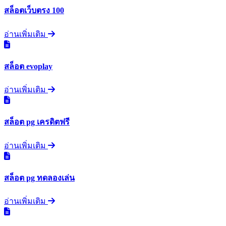
สล็อตเว็บตรง 100
อ่านเพิ่มเติม
สล็อต evoplay
อ่านเพิ่มเติม
สล็อต pg เครดิตฟรี
อ่านเพิ่มเติม
สล็อต pg ทดลองเล่น
อ่านเพิ่มเติม