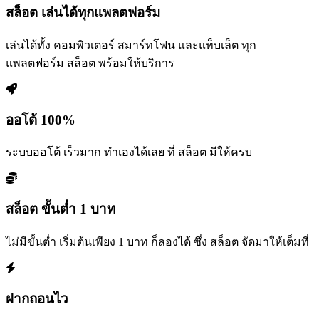
สล็อต เล่นได้ทุกแพลตฟอร์ม
เล่นได้ทั้ง คอมพิวเตอร์ สมาร์ทโฟน และแท็บเล็ต ทุก
แพลตฟอร์ม สล็อต พร้อมให้บริการ
ออโต้ 100%
ระบบออโต้ เร็วมาก ทำเองได้เลย ที่ สล็อต มีให้ครบ
สล็อต ขั้นต่ำ 1 บาท
ไม่มีขั้นต่ำ เริ่มต้นเพียง 1 บาท ก็ลองได้ ซึ่ง สล็อต จัดมาให้เต็มที่
ฝากถอนไว