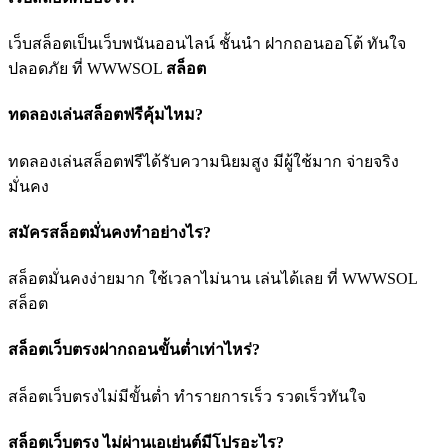
เว็บสล็อตเป็นเว็บพนันออนไลน์ ชั้นนำ ฝากถอนออโต้ ทันใจ
ปลอดภัย ที่ WWWSOL
สล็อต
ทดลองเล่นสล็อตฟรีคุ้มไหม?
ทดลองเล่นสล็อตฟรีได้รับความนิยมสูง มีผู้ใช้มาก จ่ายจริง
มั่นคง
สมัครสล็อตมั่นคงทำอย่างไร?
สล็อตมั่นคงง่ายมาก ใช้เวลาไม่นาน เล่นได้เลย ที่ WWWSOL
สล็อต
สล็อตเว็บตรงฝากถอนขั้นต่ำเท่าไหร่?
สล็อตเว็บตรงไม่มีขั้นต่ำ ทำรายการเร็ว รวดเร็วทันใจ
สล็อตเว็บตรง ไม่ผ่านเอเย่นต์มีโปรอะไร?