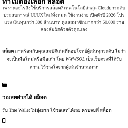
ทำไมต้องเลือก
สล็อต
เพราะอะไรถึงใช้บริการสล็อต? เทคโนโลยีล่าสุด Cloudยกระดับ
ประสบการณ์ UI/UXใหม่ทั้งหมด ใช้งานง่าย เปิดตัวปี 2026 โปร
แรง เงินทุนกว่า 300 ล้านบาท ดูแลสมาชิกมากกว่า 50,000 ราย
ลองสัมผัสด้วยตัวคุณเอง
สล็อต
มาพร้อมกับคุณสมบัติเด่นที่ตอบโจทย์ผู้เล่นทุกระดับ ไม่ว่า
จะเป็นมือใหม่หรือมือเก๋า โดย
WWWSOL
เป็นเว็บตรงที่ได้รับ
ความไว้วางใจจากผู้เล่นจำนวนมาก
วอเลทฝากได้ สล็อต
รับ True Wallet ไม่ยุ่งยาก ใช้วอเลทได้เลย ครบจบที่ สล็อต