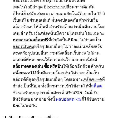
สล็อตเพิ่งเปิดตัว ล่าสุด ระบบใหม่ทั้งหมด
เทคโนโลยีล่าสุด Blockchainเปลี่ยนการเดิมพัน
ดีไซน์ล้ำสมัย สะดวก ฝากถอนอัตโนมัติ ภายใน 15 วิ
เว็บแท้ไม่ผ่านเอเย่นต์ มั่นคงปลอดภัย สำหรับเว็บ
สล็อตจัดมาให้เต็มที่ สำหรับสล็อต iosนั้นมีความโดด
เด่น สำหรับ
เว็บสล็อต
นั้นมีความโดดเด่น โดยเฉพาะ
ทดลองเล่นสล็อตฟรี
ที่กำลังเป็นที่นิยม ไม่ว่าจะเป็น
สล็อตมั่นคง
หรือรูปแบบอื่นๆ ไม่ว่าจะเป็น
สล็อตเว็บ
ตรง
หรือรูปแบบอื่นๆ รวมถึงสล็อตเว็บตรง ไม่ผ่าน
เอเย่นต์ที่หลายคนให้ความสนใจ นอกจากนี้ยังมี
สล็อตทดลองเล่น ซื้อฟรีสปิน
ให้เลือกอีกด้วย สำหรับ
สล็อต ace333
นั้นมีความโดดเด่น ไม่ว่าจะเป็นเว็บ
สล็อตดีที่สุดหรือรูปแบบอื่นๆ โดยเฉพาะ
สล็อต amb
ที่
กำลังเป็นที่นิยม ทั้งนี้สามารถเข้าใช้งานได้ที่
สล็อต
ซึ่งรองรับทุกอุปกรณ์ สมัครที่
WWWSOL
วันนี้ รับ
สิทธิพิเศษมากมาย ทั้งนี้
ผลบอลสด 7m
ก็ได้รับความ
นิยมไม่แพ้กัน