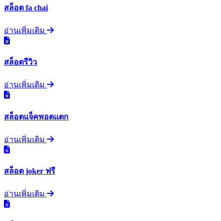
สล็อต fa chai
อ่านเพิ่มเติม
สล็อตรีวิว
อ่านเพิ่มเติม
สล็อตแจ็คพอตแตก
อ่านเพิ่มเติม
สล็อต joker ฟรี
อ่านเพิ่มเติม