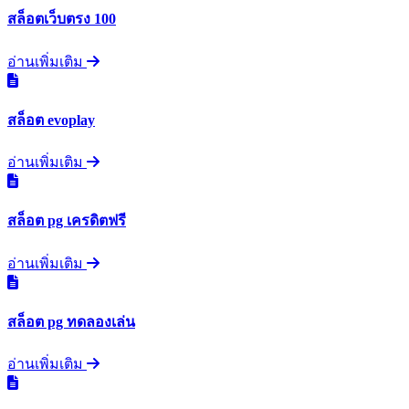
สล็อตเว็บตรง 100
อ่านเพิ่มเติม
สล็อต evoplay
อ่านเพิ่มเติม
สล็อต pg เครดิตฟรี
อ่านเพิ่มเติม
สล็อต pg ทดลองเล่น
อ่านเพิ่มเติม