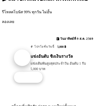
รีโหลดโบนัส 99% ทุกวัน ไม่อั้น
ลองเลย
วันอาทิตย์ที่ 9 ส.ค. 2569
5,000 ฿
โปรโมชั่นวันนี้
แข่งอันดับ ชิงเงินรางวัล
แข่งเดิมพันสูงสุดประจำวัน อันดับ 1 รับ
5,000 บาท
รับโปรนี้