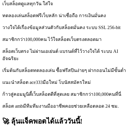
เว็บสล็อตดูแลทุกวัน ใส่ใจ
ทดลองเล่นสล็อตฟรีเว็บหลัก น่าเชื่อถือ การเงินมั่นคง
วางใจได้เรื่องข้อมูลส่วนตัวกับสล็อตมั่นคง ระบบ SSL 256-bit
สมาชิกกว่า100,000คน ไว้ใจสล็อตเว็บตรงตลอดมา
สล็อตเว็บตรง ไม่ผ่านเอเย่นต์ แบรนด์ที่ไว้วางใจได้ ระบบ AI
อัจฉริยะ
เริ่มต้นกับสล็อตทดลองเล่น ซื้อฟรีสปินง่ายๆ ฝากถอนไม่มีขั้นต่ำ
แนะนำสล็อต ace333มือใหม่ โบนัสสมัครใหม่
ก้าวสู่คอมมูนิตี้เว็บสล็อตดีที่สุดเลย สมาชิกกว่า100,000คนที่นี่
สล็อต ambมีทีมทีมงานมืออาชีพคอยช่วยเหลือตลอด 24 ชม.
🚀 ลุ้นแจ็คพอตได้แล้ววันนี้!