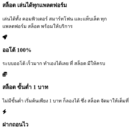
สล็อต เล่นได้ทุกแพลตฟอร์ม
เล่นได้ทั้ง คอมพิวเตอร์ สมาร์ทโฟน และแท็บเล็ต ทุก
แพลตฟอร์ม สล็อต พร้อมให้บริการ
ออโต้ 100%
ระบบออโต้ เร็วมาก ทำเองได้เลย ที่ สล็อต มีให้ครบ
สล็อต ขั้นต่ำ 1 บาท
ไม่มีขั้นต่ำ เริ่มต้นเพียง 1 บาท ก็ลองได้ ซึ่ง สล็อต จัดมาให้เต็มที่
ฝากถอนไว