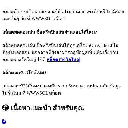
สล็อตเว็บตรง ไม่ผ่านเอเย่นต์มีโปรมากมาย เครดิตฟรี โบนัสฝาก
และอื่นๆ อีก ที่ WWWSOL สล็อต
สล็อตทดลองเล่น ซื้อฟรีสปินเล่นผ่านแอปได้ไหม?
สล็อตทดลองเล่น ซื้อฟรีสปินเล่นได้ทุกเครื่อง iOS Android ไม่
ต้องโหลดแอป นอกจากนี้ยังสามารถดูข้อมูลเพิ่มเติมเกี่ยวกับ
สล็อตรางวัลใหญ่ ได้ที่
สล็อตรางวัลใหญ่
สล็อต ace333โกงไหม?
สล็อต ace333มั่นคงปลอดภัย ระบบรักษาความปลอดภัย ข้อมูล
ไม่รั่วไหล ที่ WWWSOL
สล็อต
🎲 เนื้อหาแนะนำ
สำหรับคุณ