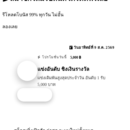
รีโหลดโบนัส 99% ทุกวัน ไม่อั้น
ลองเลย
วันอาทิตย์ที่ 9 ส.ค. 2569
5,000 ฿
โปรโมชั่นวันนี้
แข่งอันดับ ชิงเงินรางวัล
แข่งเดิมพันสูงสุดประจำวัน อันดับ 1 รับ
5,000 บาท
รับโปรนี้