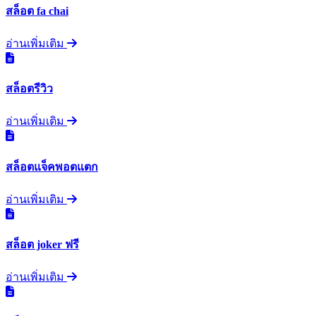
สล็อต fa chai
อ่านเพิ่มเติม
สล็อตรีวิว
อ่านเพิ่มเติม
สล็อตแจ็คพอตแตก
อ่านเพิ่มเติม
สล็อต joker ฟรี
อ่านเพิ่มเติม