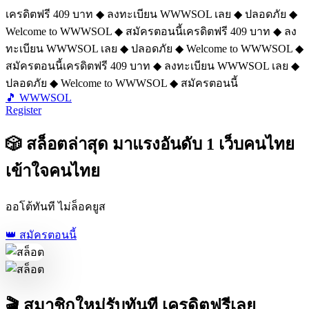
เครดิตฟรี 409 บาท ◆ ลงทะเบียน WWWSOL เลย ◆ ปลอดภัย ◆
Welcome to WWWSOL ◆ สมัครตอนนี้
เครดิตฟรี 409 บาท ◆ ลง
ทะเบียน WWWSOL เลย ◆ ปลอดภัย ◆ Welcome to WWWSOL ◆
สมัครตอนนี้
เครดิตฟรี 409 บาท ◆ ลงทะเบียน WWWSOL เลย ◆
ปลอดภัย ◆ Welcome to WWWSOL ◆ สมัครตอนนี้
🎵 WWWSOL
Register
🎲 สล็อตล่าสุด มาแรงอันดับ 1 เว็บคนไทย
เข้าใจคนไทย
ออโต้ทันที ไม่ล็อคยูส
👑 สมัครตอนนี้
🎬 สมาชิกใหม่รับทันที เครดิตฟรีเลย