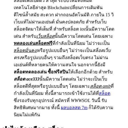
สล็อตเพิ่งเปิดตัว ล่าสุด ระบบใหม่ทั้งหมด
เทคโนโลยีล่าสุด Blockchainเปลี่ยนการเดิมพัน
ดีไซน์ล้ำสมัย สะดวก ฝากถอนอัตโนมัติ ภายใน 15 วิ
เว็บแท้ไม่ผ่านเอเย่นต์ มั่นคงปลอดภัย สำหรับเว็บ
สล็อตจัดมาให้เต็มที่ สำหรับสล็อต iosนั้นมีความโดด
เด่น สำหรับ
เว็บสล็อต
นั้นมีความโดดเด่น โดยเฉพาะ
ทดลองเล่นสล็อตฟรี
ที่กำลังเป็นที่นิยม ไม่ว่าจะเป็น
สล็อตมั่นคง
หรือรูปแบบอื่นๆ ไม่ว่าจะเป็น
สล็อตเว็บ
ตรง
หรือรูปแบบอื่นๆ รวมถึงสล็อตเว็บตรง ไม่ผ่าน
เอเย่นต์ที่หลายคนให้ความสนใจ นอกจากนี้ยังมี
สล็อตทดลองเล่น ซื้อฟรีสปิน
ให้เลือกอีกด้วย สำหรับ
สล็อต ace333
นั้นมีความโดดเด่น ไม่ว่าจะเป็นเว็บ
สล็อตดีที่สุดหรือรูปแบบอื่นๆ โดยเฉพาะ
สล็อต amb
ที่
กำลังเป็นที่นิยม ทั้งนี้สามารถเข้าใช้งานได้ที่
สล็อต
ซึ่งรองรับทุกอุปกรณ์ สมัครที่
WWWSOL
วันนี้ รับ
สิทธิพิเศษมากมาย ทั้งนี้
ผลบอลสด 7m
ก็ได้รับความ
นิยมไม่แพ้กัน