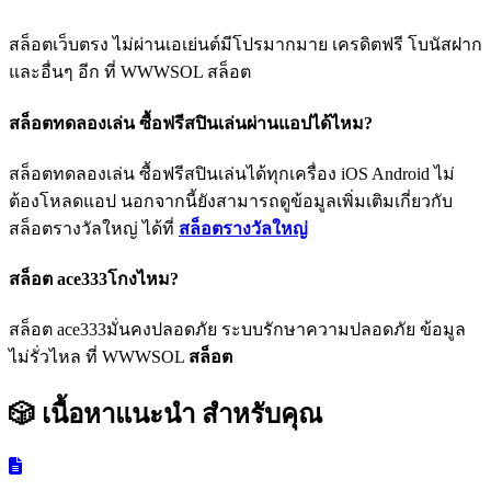
สล็อตเว็บตรง ไม่ผ่านเอเย่นต์มีโปรมากมาย เครดิตฟรี โบนัสฝาก
และอื่นๆ อีก ที่ WWWSOL สล็อต
สล็อตทดลองเล่น ซื้อฟรีสปินเล่นผ่านแอปได้ไหม?
สล็อตทดลองเล่น ซื้อฟรีสปินเล่นได้ทุกเครื่อง iOS Android ไม่
ต้องโหลดแอป นอกจากนี้ยังสามารถดูข้อมูลเพิ่มเติมเกี่ยวกับ
สล็อตรางวัลใหญ่ ได้ที่
สล็อตรางวัลใหญ่
สล็อต ace333โกงไหม?
สล็อต ace333มั่นคงปลอดภัย ระบบรักษาความปลอดภัย ข้อมูล
ไม่รั่วไหล ที่ WWWSOL
สล็อต
🎲 เนื้อหาแนะนำ
สำหรับคุณ