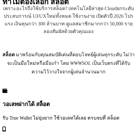
ทำไมต้องเลือก
สล็อต
เพราะอะไรถึงใช้บริการสล็อต? เทคโนโลยีล่าสุด Cloudยกระดับ
ประสบการณ์ UI/UXใหม่ทั้งหมด ใช้งานง่าย เปิดตัวปี 2026 โปร
แรง เงินทุนกว่า 300 ล้านบาท ดูแลสมาชิกมากกว่า 50,000 ราย
ลองสัมผัสด้วยตัวคุณเอง
สล็อต
มาพร้อมกับคุณสมบัติเด่นที่ตอบโจทย์ผู้เล่นทุกระดับ ไม่ว่า
จะเป็นมือใหม่หรือมือเก๋า โดย
WWWSOL
เป็นเว็บตรงที่ได้รับ
ความไว้วางใจจากผู้เล่นจำนวนมาก
วอเลทฝากได้ สล็อต
รับ True Wallet ไม่ยุ่งยาก ใช้วอเลทได้เลย ครบจบที่ สล็อต