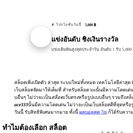
5,000 ฿
โปรโมชั่นวันนี้
แข่งอันดับ ชิงเงินรางวัล
แข่งเดิมพันสูงสุดประจำวัน อันดับ 1 รับ 5,000
สล็อตเพิ่งเปิดตัว ล่าสุด ระบบใหม่ทั้งหมด เทคโนโลยีล่าสุด
เว็บสล็อตจัดมาให้เต็มที่ สำหรับสล็อต iosนั้นมีความโดดเด่
บอื่นๆ ไม่ว่าจะเป็น
สล็อตเว็บตรง
หรือรูปแบบอื่นๆ รวมถึงสล็
ace333
นั้นมีความโดดเด่น ไม่ว่าจะเป็นเว็บสล็อตดีที่สุดหร
วันนี้ รับสิทธิพิเศษมากมาย ทั้งนี้
ผลบอลสด 7m
ก็ได้รับความ
ทำไมต้องเลือก
สล็อต