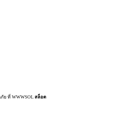
อดภัย ที่ WWWSOL
สล็อต