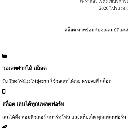
เพราะอะไรถึงใช้บริการส
2026 โปรแรง เ
สล็อต
มาพร้อมกับคุณสมบัติเด่นที
วอเลทฝากได้ สล็อต
รับ True Wallet ไม่ยุ่งยาก ใช้วอเลทได้เลย ครบจบที่ สล็อต
สล็อต เล่นได้ทุกแพลตฟอร์ม
เล่นได้ทั้ง คอมพิวเตอร์ สมาร์ทโฟน และแท็บเล็ต ทุกแพลตฟอร์ม 