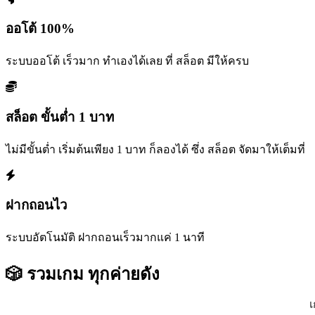
ออโต้ 100%
ระบบออโต้ เร็วมาก ทำเองได้เลย ที่ สล็อต มีให้ครบ
สล็อต ขั้นต่ำ 1 บาท
ไม่มีขั้นต่ำ เริ่มต้นเพียง 1 บาท ก็ลองได้ ซึ่ง สล็อต จัดมาให้เต็มที่
ฝากถอนไว
ระบบอัตโนมัติ ฝากถอนเร็วมากแค่ 1 นาที
🎲 รวมเกม
ทุกค่ายดัง
เ