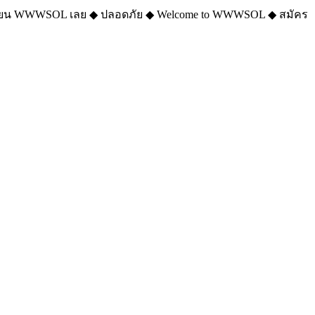
เบียน WWWSOL เลย ◆ ปลอดภัย ◆ Welcome to WWWSOL ◆ สมัคร