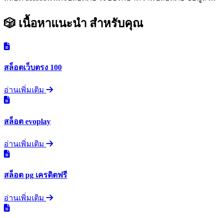
🎲 เนื้อหาแนะนำ
สำหรับคุณ
สล็อตเว็บตรง 100
อ่านเพิ่มเติม
สล็อต evoplay
อ่านเพิ่มเติม
สล็อต pg เครดิตฟรี
อ่านเพิ่มเติม