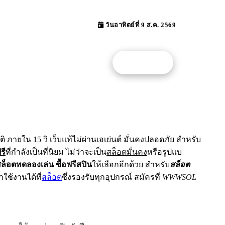
วันอาทิตย์ที่ 9 ส.ค. 2569
รับโปรนี้
ิ ภายใน 15 วิ เว็บแท้ไม่ผ่านเอเย่นต์ มั่นคงปลอดภัย สำหรับ
รี
ที่กำลังเป็นที่นิยม ไม่ว่าจะเป็น
สล็อตมั่นคง
หรือรูปแบ
ล็อตทดลองเล่น ซื้อฟรีสปิน
ให้เลือกอีกด้วย สำหรับ
สล็อต
้าใช้งานได้ที่
สล็อต
ซึ่งรองรับทุกอุปกรณ์ สมัครที่
WWWSOL