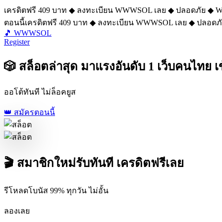
เครดิตฟรี 409 บาท ◆ ลงทะเบียน WWWSOL เลย ◆ ปลอดภัย ◆ W
ตอนนี้
เครดิตฟรี 409 บาท ◆ ลงทะเบียน WWWSOL เลย ◆ ปลอดภ
🎵 WWWSOL
Register
🎲 สล็อตล่าสุด มาแรงอันดับ 1 เว็บคนไทย 
ออโต้ทันที ไม่ล็อคยูส
👑 สมัครตอนนี้
🎬 สมาชิกใหม่รับทันที เครดิตฟรีเลย
รีโหลดโบนัส 99% ทุกวัน ไม่อั้น
ลองเลย