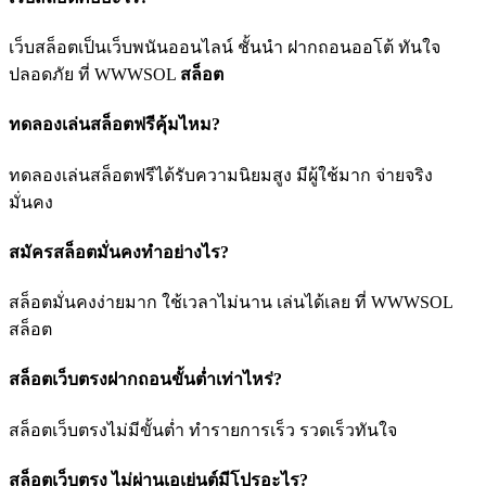
เว็บสล็อตเป็นเว็บพนันออนไลน์ ชั้นนำ ฝากถอนออโต้ ทันใจ
ปลอดภัย ที่ WWWSOL
สล็อต
ทดลองเล่นสล็อตฟรีคุ้มไหม?
ทดลองเล่นสล็อตฟรีได้รับความนิยมสูง มีผู้ใช้มาก จ่ายจริง
มั่นคง
สมัครสล็อตมั่นคงทำอย่างไร?
สล็อตมั่นคงง่ายมาก ใช้เวลาไม่นาน เล่นได้เลย ที่ WWWSOL
สล็อต
สล็อตเว็บตรงฝากถอนขั้นต่ำเท่าไหร่?
สล็อตเว็บตรงไม่มีขั้นต่ำ ทำรายการเร็ว รวดเร็วทันใจ
สล็อตเว็บตรง ไม่ผ่านเอเย่นต์มีโปรอะไร?