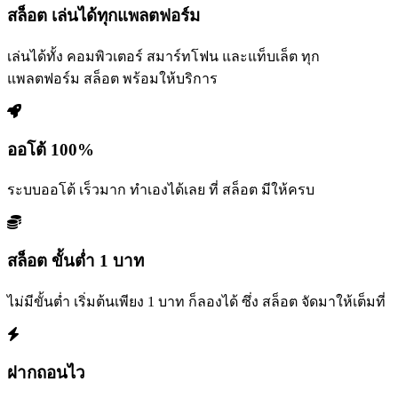
สล็อต เล่นได้ทุกแพลตฟอร์ม
เล่นได้ทั้ง คอมพิวเตอร์ สมาร์ทโฟน และแท็บเล็ต ทุก
แพลตฟอร์ม สล็อต พร้อมให้บริการ
ออโต้ 100%
ระบบออโต้ เร็วมาก ทำเองได้เลย ที่ สล็อต มีให้ครบ
สล็อต ขั้นต่ำ 1 บาท
ไม่มีขั้นต่ำ เริ่มต้นเพียง 1 บาท ก็ลองได้ ซึ่ง สล็อต จัดมาให้เต็มที่
ฝากถอนไว