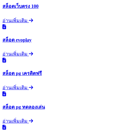
สล็อตเว็บตรง 100
อ่านเพิ่มเติม
สล็อต evoplay
อ่านเพิ่มเติม
สล็อต pg เครดิตฟรี
อ่านเพิ่มเติม
สล็อต pg ทดลองเล่น
อ่านเพิ่มเติม