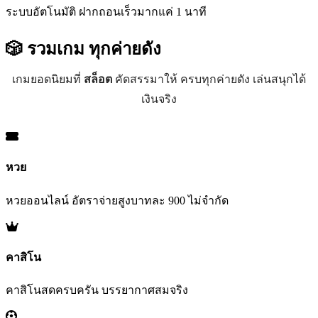
ระบบอัตโนมัติ ฝากถอนเร็วมากแค่ 1 นาที
🎲 รวมเกม
ทุกค่ายดัง
เกมยอดนิยมที่
สล็อต
คัดสรรมาให้ ครบทุกค่ายดัง เล่นสนุกได้
เงินจริง
หวย
หวยออนไลน์ อัตราจ่ายสูงบาทละ 900 ไม่จำกัด
คาสิโน
คาสิโนสดครบครัน บรรยากาศสมจริง