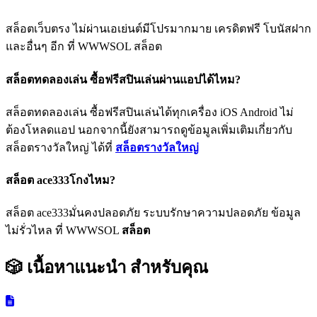
สล็อตเว็บตรง ไม่ผ่านเอเย่นต์มีโปรมากมาย เครดิตฟรี โบนัสฝาก
และอื่นๆ อีก ที่ WWWSOL สล็อต
สล็อตทดลองเล่น ซื้อฟรีสปินเล่นผ่านแอปได้ไหม?
สล็อตทดลองเล่น ซื้อฟรีสปินเล่นได้ทุกเครื่อง iOS Android ไม่
ต้องโหลดแอป นอกจากนี้ยังสามารถดูข้อมูลเพิ่มเติมเกี่ยวกับ
สล็อตรางวัลใหญ่ ได้ที่
สล็อตรางวัลใหญ่
สล็อต ace333โกงไหม?
สล็อต ace333มั่นคงปลอดภัย ระบบรักษาความปลอดภัย ข้อมูล
ไม่รั่วไหล ที่ WWWSOL
สล็อต
🎲 เนื้อหาแนะนำ
สำหรับคุณ