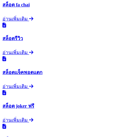
สล็อต fa chai
อ่านเพิ่มเติม
สล็อตรีวิว
อ่านเพิ่มเติม
สล็อตแจ็คพอตแตก
อ่านเพิ่มเติม
สล็อต joker ฟรี
อ่านเพิ่มเติม