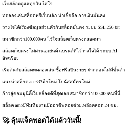
เว็บสล็อตดูแลทุกวัน ใส่ใจ
ทดลองเล่นสล็อตฟรีเว็บหลัก น่าเชื่อถือ การเงินมั่นคง
วางใจได้เรื่องข้อมูลส่วนตัวกับสล็อตมั่นคง ระบบ SSL 256-bit
สมาชิกกว่า100,000คน ไว้ใจสล็อตเว็บตรงตลอดมา
สล็อตเว็บตรง ไม่ผ่านเอเย่นต์ แบรนด์ที่ไว้วางใจได้ ระบบ AI
อัจฉริยะ
เริ่มต้นกับสล็อตทดลองเล่น ซื้อฟรีสปินง่ายๆ ฝากถอนไม่มีขั้นต่ำ
แนะนำสล็อต ace333มือใหม่ โบนัสสมัครใหม่
ก้าวสู่คอมมูนิตี้เว็บสล็อตดีที่สุดเลย สมาชิกกว่า100,000คนที่นี่
สล็อต ambมีทีมทีมงานมืออาชีพคอยช่วยเหลือตลอด 24 ชม.
🚀 ลุ้นแจ็คพอตได้แล้ววันนี้!