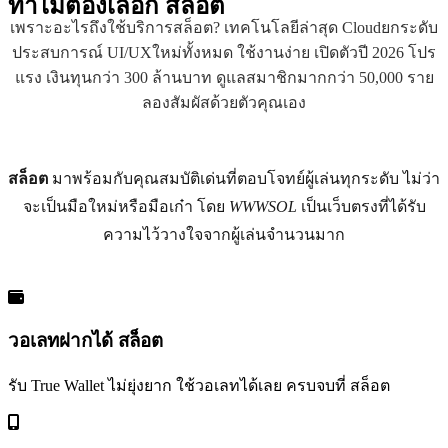
ทำไมต้องเลือก
สล็อต
เพราะอะไรถึงใช้บริการสล็อต? เทคโนโลยีล่าสุด Cloudยกระดับ
ประสบการณ์ UI/UXใหม่ทั้งหมด ใช้งานง่าย เปิดตัวปี 2026 โปร
แรง เงินทุนกว่า 300 ล้านบาท ดูแลสมาชิกมากกว่า 50,000 ราย
ลองสัมผัสด้วยตัวคุณเอง
สล็อต
มาพร้อมกับคุณสมบัติเด่นที่ตอบโจทย์ผู้เล่นทุกระดับ ไม่ว่า
จะเป็นมือใหม่หรือมือเก๋า โดย
WWWSOL
เป็นเว็บตรงที่ได้รับ
ความไว้วางใจจากผู้เล่นจำนวนมาก
วอเลทฝากได้ สล็อต
รับ True Wallet ไม่ยุ่งยาก ใช้วอเลทได้เลย ครบจบที่ สล็อต