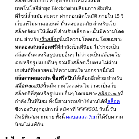
สล็อตเพิ่งเปิดตัว ล่าสุด ระบบใหม่ทั้งหมด
เทคโนโลยีล่าสุด Blockchainเปลี่ยนการเดิมพัน
ดีไซน์ล้ำสมัย สะดวก ฝากถอนอัตโนมัติ ภายใน 15 วิ
เว็บแท้ไม่ผ่านเอเย่นต์ มั่นคงปลอดภัย สำหรับเว็บ
สล็อตจัดมาให้เต็มที่ สำหรับสล็อต iosนั้นมีความโดด
เด่น สำหรับ
เว็บสล็อต
นั้นมีความโดดเด่น โดยเฉพาะ
ทดลองเล่นสล็อตฟรี
ที่กำลังเป็นที่นิยม ไม่ว่าจะเป็น
สล็อตมั่นคง
หรือรูปแบบอื่นๆ ไม่ว่าจะเป็น
สล็อตเว็บ
ตรง
หรือรูปแบบอื่นๆ รวมถึงสล็อตเว็บตรง ไม่ผ่าน
เอเย่นต์ที่หลายคนให้ความสนใจ นอกจากนี้ยังมี
สล็อตทดลองเล่น ซื้อฟรีสปิน
ให้เลือกอีกด้วย สำหรับ
สล็อต ace333
นั้นมีความโดดเด่น ไม่ว่าจะเป็นเว็บ
สล็อตดีที่สุดหรือรูปแบบอื่นๆ โดยเฉพาะ
สล็อต amb
ที่
กำลังเป็นที่นิยม ทั้งนี้สามารถเข้าใช้งานได้ที่
สล็อต
ซึ่งรองรับทุกอุปกรณ์ สมัครที่
WWWSOL
วันนี้ รับ
สิทธิพิเศษมากมาย ทั้งนี้
ผลบอลสด 7m
ก็ได้รับความ
นิยมไม่แพ้กัน