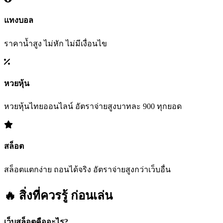
แทงบอล
ราคาน้ำสูง ไม่หัก ไม่มีเงื่อนไข
หวยหุ้น
หวยหุ้นไทยออนไลน์ อัตราจ่ายสูงบาทละ 900 ทุกยอด
สล็อต
สล็อตแตกง่าย ถอนได้จริง อัตราจ่ายสูงกว่าเว็บอื่น
🔥 สิ่งที่ควรรู้
ก่อนเล่น
เว็บสล็อตคืออะไร?