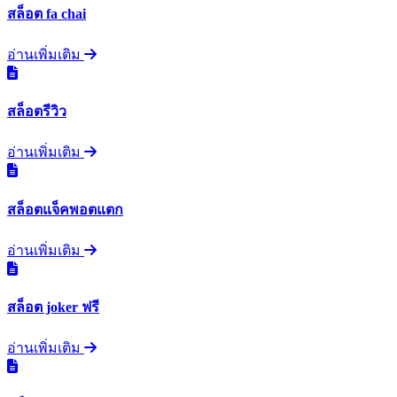
สล็อต fa chai
อ่านเพิ่มเติม
สล็อตรีวิว
อ่านเพิ่มเติม
สล็อตแจ็คพอตแตก
อ่านเพิ่มเติม
สล็อต joker ฟรี
อ่านเพิ่มเติม