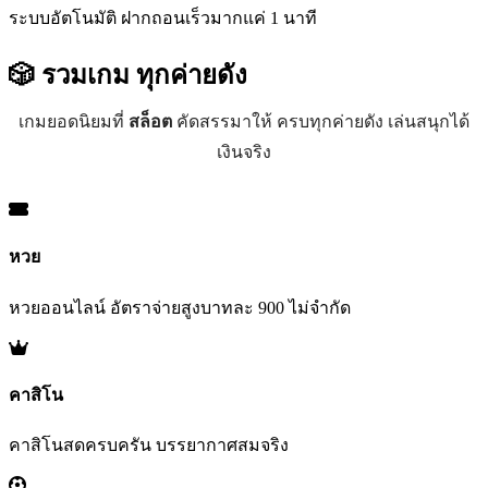
ระบบอัตโนมัติ ฝากถอนเร็วมากแค่ 1 นาที
🎲 รวมเกม
ทุกค่ายดัง
เกมยอดนิยมที่
สล็อต
คัดสรรมาให้ ครบทุกค่ายดัง เล่นสนุกได้
เงินจริง
หวย
หวยออนไลน์ อัตราจ่ายสูงบาทละ 900 ไม่จำกัด
คาสิโน
คาสิโนสดครบครัน บรรยากาศสมจริง