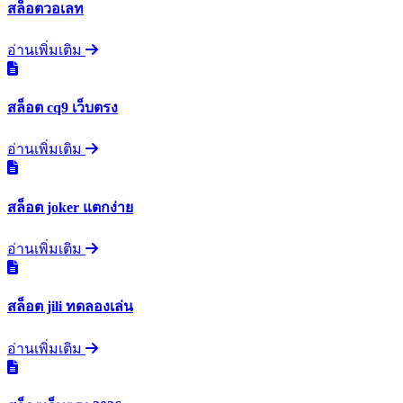
สล็อตวอเลท
อ่านเพิ่มเติม
สล็อต cq9 เว็บตรง
อ่านเพิ่มเติม
สล็อต joker แตกง่าย
อ่านเพิ่มเติม
สล็อต jili ทดลองเล่น
อ่านเพิ่มเติม