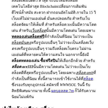
สล็อตเพิ่งเปิดตัว ล่าสุด ระบบใหม่ทั้งหมด
เทคโนโลยีล่าสุด Blockchainเปลี่ยนการเดิมพัน
ดีไซน์ล้ำสมัย สะดวก ฝากถอนอัตโนมัติ ภายใน 15 วิ
เว็บแท้ไม่ผ่านเอเย่นต์ มั่นคงปลอดภัย สำหรับเว็บ
สล็อตจัดมาให้เต็มที่ สำหรับสล็อต iosนั้นมีความโดด
เด่น สำหรับ
เว็บสล็อต
นั้นมีความโดดเด่น โดยเฉพาะ
ทดลองเล่นสล็อตฟรี
ที่กำลังเป็นที่นิยม ไม่ว่าจะเป็น
สล็อตมั่นคง
หรือรูปแบบอื่นๆ ไม่ว่าจะเป็น
สล็อตเว็บ
ตรง
หรือรูปแบบอื่นๆ รวมถึงสล็อตเว็บตรง ไม่ผ่าน
เอเย่นต์ที่หลายคนให้ความสนใจ นอกจากนี้ยังมี
สล็อตทดลองเล่น ซื้อฟรีสปิน
ให้เลือกอีกด้วย สำหรับ
สล็อต ace333
นั้นมีความโดดเด่น ไม่ว่าจะเป็นเว็บ
สล็อตดีที่สุดหรือรูปแบบอื่นๆ โดยเฉพาะ
สล็อต amb
ที่
กำลังเป็นที่นิยม ทั้งนี้สามารถเข้าใช้งานได้ที่
สล็อต
ซึ่งรองรับทุกอุปกรณ์ สมัครที่
WWWSOL
วันนี้ รับ
สิทธิพิเศษมากมาย ทั้งนี้
ผลบอลสด 7m
ก็ได้รับความ
นิยมไม่แพ้กัน