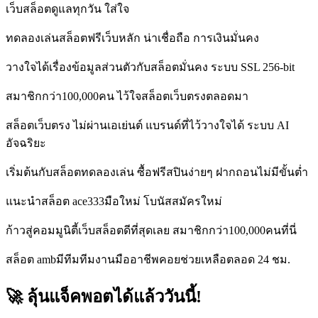
เว็บสล็อตดูแลทุกวัน ใส่ใจ
ทดลองเล่นสล็อตฟรีเว็บหลัก น่าเชื่อถือ การเงินมั่นคง
วางใจได้เรื่องข้อมูลส่วนตัวกับสล็อตมั่นคง ระบบ SSL 256-bit
สมาชิกกว่า100,000คน ไว้ใจสล็อตเว็บตรงตลอดมา
สล็อตเว็บตรง ไม่ผ่านเอเย่นต์ แบรนด์ที่ไว้วางใจได้ ระบบ AI
อัจฉริยะ
เริ่มต้นกับสล็อตทดลองเล่น ซื้อฟรีสปินง่ายๆ ฝากถอนไม่มีขั้นต่ำ
แนะนำสล็อต ace333มือใหม่ โบนัสสมัครใหม่
ก้าวสู่คอมมูนิตี้เว็บสล็อตดีที่สุดเลย สมาชิกกว่า100,000คนที่นี่
สล็อต ambมีทีมทีมงานมืออาชีพคอยช่วยเหลือตลอด 24 ชม.
🚀 ลุ้นแจ็คพอตได้แล้ววันนี้!