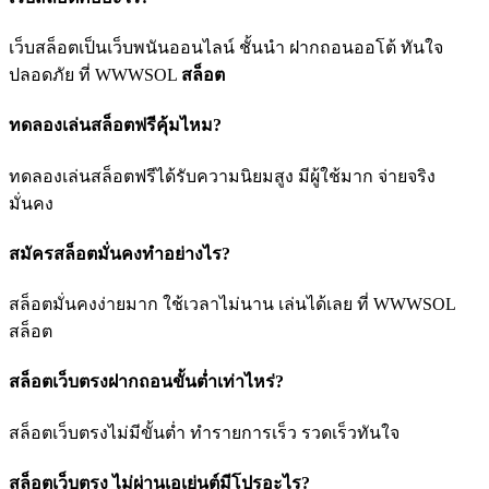
เว็บสล็อตเป็นเว็บพนันออนไลน์ ชั้นนำ ฝากถอนออโต้ ทันใจ
ปลอดภัย ที่ WWWSOL
สล็อต
ทดลองเล่นสล็อตฟรีคุ้มไหม?
ทดลองเล่นสล็อตฟรีได้รับความนิยมสูง มีผู้ใช้มาก จ่ายจริง
มั่นคง
สมัครสล็อตมั่นคงทำอย่างไร?
สล็อตมั่นคงง่ายมาก ใช้เวลาไม่นาน เล่นได้เลย ที่ WWWSOL
สล็อต
สล็อตเว็บตรงฝากถอนขั้นต่ำเท่าไหร่?
สล็อตเว็บตรงไม่มีขั้นต่ำ ทำรายการเร็ว รวดเร็วทันใจ
สล็อตเว็บตรง ไม่ผ่านเอเย่นต์มีโปรอะไร?