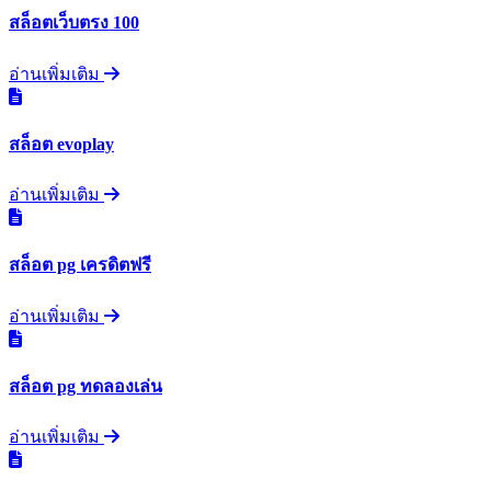
สล็อตเว็บตรง 100
อ่านเพิ่มเติม
สล็อต evoplay
อ่านเพิ่มเติม
สล็อต pg เครดิตฟรี
อ่านเพิ่มเติม
สล็อต pg ทดลองเล่น
อ่านเพิ่มเติม