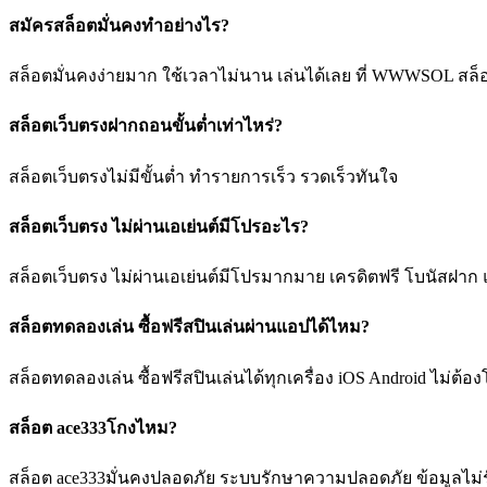
สมัครสล็อตมั่นคงทำอย่างไร?
สล็อตมั่นคงง่ายมาก ใช้เวลาไม่นาน เล่นได้เลย ที่ WWWSOL สล็
สล็อตเว็บตรงฝากถอนขั้นต่ำเท่าไหร่?
สล็อตเว็บตรงไม่มีขั้นต่ำ ทำรายการเร็ว รวดเร็วทันใจ
สล็อตเว็บตรง ไม่ผ่านเอเย่นต์มีโปรอะไร?
สล็อตเว็บตรง ไม่ผ่านเอเย่นต์มีโปรมากมาย เครดิตฟรี โบนัสฝาก
สล็อตทดลองเล่น ซื้อฟรีสปินเล่นผ่านแอปได้ไหม?
สล็อตทดลองเล่น ซื้อฟรีสปินเล่นได้ทุกเครื่อง iOS Android ไม่ต้อ
สล็อต ace333โกงไหม?
สล็อต ace333มั่นคงปลอดภัย ระบบรักษาความปลอดภัย ข้อมูลไม่