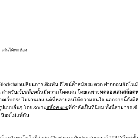
เล่นได้ทุกห้อง
 Blockchainเปลี่ยนการเดิมพัน ดีไซน์ล้ำสมัย สะดวก ฝากถอนอัตโนมัต
น สำหรับ
เว็บสล็อต
นั้นมีความโดดเด่น โดยเฉพาะ
ทดลองเล่นสล็อตฟ
อตเว็บตรง ไม่ผ่านเอเย่นต์ที่หลายคนให้ความสนใจ นอกจากนี้ยังมี
ส
ือรูปแบบอื่นๆ โดยเฉพาะ
สล็อต amb
ที่กำลังเป็นที่นิยม ทั้งนี้สามารถเข
นิยมไม่แพ้กัน
ล็อต? เทคโนโลยีล่าสุด Cloudยกระดับประสบการณ์ UI/UXใหม่ทั้งห