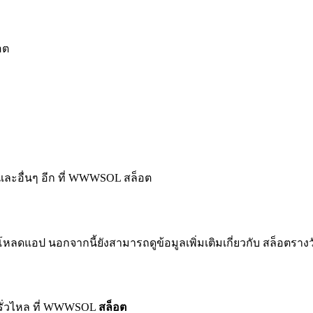
อต
 และอื่นๆ อีก ที่ WWWSOL สล็อต
งโหลดแอป นอกจากนี้ยังสามารถดูข้อมูลเพิ่มเติมเกี่ยวกับ สล็อตรางวั
รั่วไหล ที่ WWWSOL
สล็อต