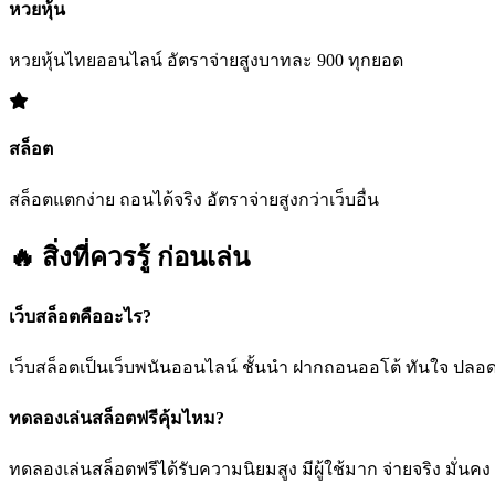
หวยหุ้น
หวยหุ้นไทยออนไลน์ อัตราจ่ายสูงบาทละ 900 ทุกยอด
สล็อต
สล็อตแตกง่าย ถอนได้จริง อัตราจ่ายสูงกว่าเว็บอื่น
🔥 สิ่งที่ควรรู้
ก่อนเล่น
เว็บสล็อตคืออะไร?
เว็บสล็อตเป็นเว็บพนันออนไลน์ ชั้นนำ ฝากถอนออโต้ ทันใจ ปล
ทดลองเล่นสล็อตฟรีคุ้มไหม?
ทดลองเล่นสล็อตฟรีได้รับความนิยมสูง มีผู้ใช้มาก จ่ายจริง มั่นคง