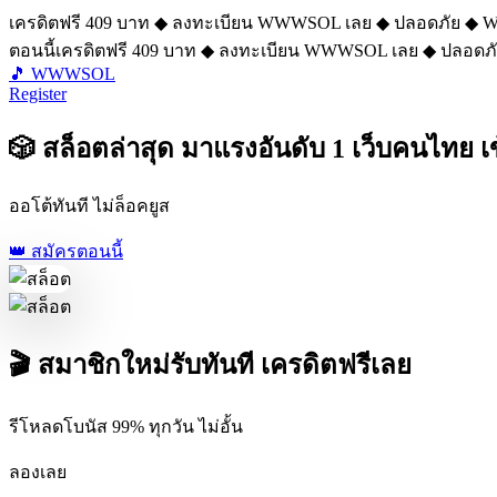
เครดิตฟรี 409 บาท ◆ ลงทะเบียน WWWSOL เลย ◆ ปลอดภัย ◆ W
ตอนนี้
เครดิตฟรี 409 บาท ◆ ลงทะเบียน WWWSOL เลย ◆ ปลอดภ
🎵 WWWSOL
Register
🎲 สล็อตล่าสุด มาแรงอันดับ 1 เว็บคนไทย 
ออโต้ทันที ไม่ล็อคยูส
👑 สมัครตอนนี้
🎬 สมาชิกใหม่รับทันที เครดิตฟรีเลย
รีโหลดโบนัส 99% ทุกวัน ไม่อั้น
ลองเลย