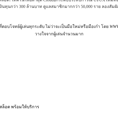
งินทุนกว่า 300 ล้านบาท ดูแลสมาชิกมากกว่า 50,000 ราย ลองสัมผั
่ตอบโจทย์ผู้เล่นทุกระดับ ไม่ว่าจะเป็นมือใหม่หรือมือเก๋า โดย
WW
วางใจจากผู้เล่นจำนวนมาก
สล็อต พร้อมให้บริการ