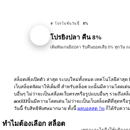
8%
โปรโมชั่นวันนี้
โปรยิงปลา คืน 8%
เดิมพันเกมยิงปลา รับคืนยอดเสีย 8% ทุกวัน ถ
สล็อตเพิ่งเปิดตัว ล่าสุด ระบบใหม่ทั้งหมด เทคโนโลยีล่าสุด
เว็บสล็อตจัดมาให้เต็มที่ สำหรับสล็อต iosนั้นมีความโดดเด่
บอื่นๆ ไม่ว่าจะเป็น
สล็อตเว็บตรง
หรือรูปแบบอื่นๆ รวมถึงสล็
ace333
นั้นมีความโดดเด่น ไม่ว่าจะเป็นเว็บสล็อตดีที่สุดหร
วันนี้ รับสิทธิพิเศษมากมาย ทั้งนี้
ผลบอลสด 7m
ก็ได้รับความ
ทำไมต้องเลือก
สล็อต
เพราะอะไรถึงใช้บริการส