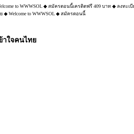
elcome to WWWSOL ◆ สมัครตอนนี้
เครดิตฟรี 409 บาท ◆ ลงทะ
ัย ◆ Welcome to WWWSOL ◆ สมัครตอนนี้
เข้าใจคนไทย