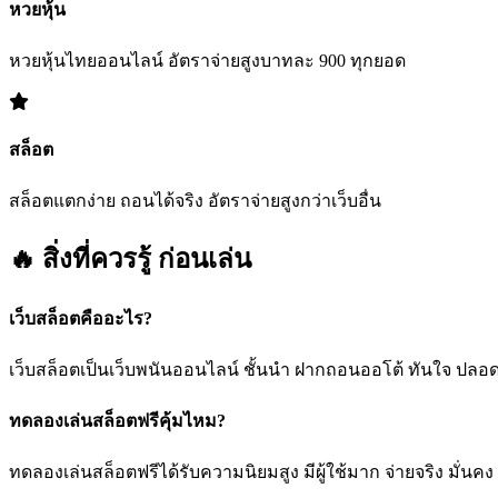
หวยหุ้น
หวยหุ้นไทยออนไลน์ อัตราจ่ายสูงบาทละ 900 ทุกยอด
สล็อต
สล็อตแตกง่าย ถอนได้จริง อัตราจ่ายสูงกว่าเว็บอื่น
🔥 สิ่งที่ควรรู้
ก่อนเล่น
เว็บสล็อตคืออะไร?
เว็บสล็อตเป็นเว็บพนันออนไลน์ ชั้นนำ ฝากถอนออโต้ ทันใจ ปล
ทดลองเล่นสล็อตฟรีคุ้มไหม?
ทดลองเล่นสล็อตฟรีได้รับความนิยมสูง มีผู้ใช้มาก จ่ายจริง มั่นคง