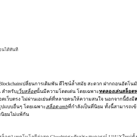
อนได้ทันที
 Blockchainเปลี่ยนการเดิมพัน ดีไซน์ล้ำสมัย สะดวก ฝากถอนอัตโนมัต
น สำหรับ
เว็บสล็อต
นั้นมีความโดดเด่น โดยเฉพาะ
ทดลองเล่นสล็อตฟ
อตเว็บตรง ไม่ผ่านเอเย่นต์ที่หลายคนให้ความสนใจ นอกจากนี้ยังมี
ส
ือรูปแบบอื่นๆ โดยเฉพาะ
สล็อต amb
ที่กำลังเป็นที่นิยม ทั้งนี้สามารถเข
นิยมไม่แพ้กัน
ล็อต? เทคโนโลยีล่าสุด Cloudยกระดับประสบการณ์ UI/UXใหม่ทั้งห