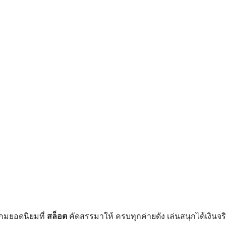
กมยอดนิยมที่
สล็อต
คัดสรรมาให้ ครบทุกค่ายดัง เล่นสนุกได้เงินจร