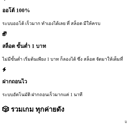
ออโต้ 100%
ระบบออโต้ เร็วมาก ทำเองได้เลย ที่ สล็อต มีให้ครบ
สล็อต ขั้นต่ำ 1 บาท
ไม่มีขั้นต่ำ เริ่มต้นเพียง 1 บาท ก็ลองได้ ซึ่ง สล็อต จัดมาให้เต็มที่
ฝากถอนไว
ระบบอัตโนมัติ ฝากถอนเร็วมากแค่ 1 นาที
🎲 รวมเกม
ทุกค่ายดัง
เ