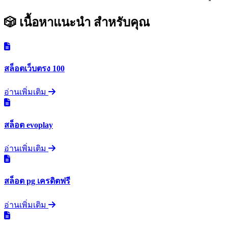
🎲 เนื้อหาแนะนำ
สำหรับคุณ
สล็อตเว็บตรง 100
อ่านเพิ่มเติม
สล็อต evoplay
อ่านเพิ่มเติม
สล็อต pg เครดิตฟรี
อ่านเพิ่มเติม