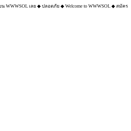
เบียน WWWSOL เลย ◆ ปลอดภัย ◆ Welcome to WWWSOL ◆ สมัคร