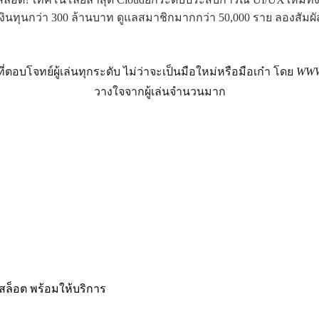
งินทุนกว่า 300 ล้านบาท ดูแลสมาชิกมากกว่า 50,000 ราย ลองสัมผั
่ตอบโจทย์ผู้เล่นทุกระดับ ไม่ว่าจะเป็นมือใหม่หรือมือเก๋า โดย
WW
วางใจจากผู้เล่นจำนวนมาก
สล็อต พร้อมให้บริการ