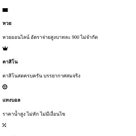
หวย
หวยออนไลน์ อัตราจ่ายสูงบาทละ 900 ไม่จำกัด
คาสิโน
คาสิโนสดครบครัน บรรยากาศสมจริง
แทงบอล
ราคาน้ำสูง ไม่หัก ไม่มีเงื่อนไข