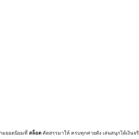
กมยอดนิยมที่
สล็อต
คัดสรรมาให้ ครบทุกค่ายดัง เล่นสนุกได้เงินจร