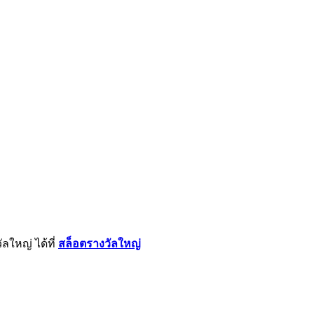
ลใหญ่ ได้ที่
สล็อตรางวัลใหญ่