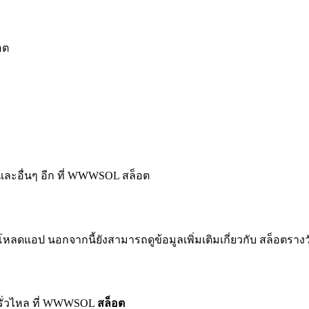
อต
 และอื่นๆ อีก ที่ WWWSOL สล็อต
งโหลดแอป นอกจากนี้ยังสามารถดูข้อมูลเพิ่มเติมเกี่ยวกับ สล็อตรางวั
รั่วไหล ที่ WWWSOL
สล็อต