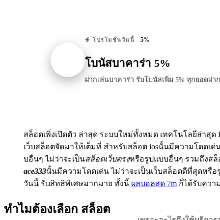
5%
โปรโมชั่นวันนี้
โบนัสบาคาร่า 5%
ฝากเล่นบาคาร่า รับโบนัสเพิ่ม 5% ทุกยอดฝาก 
สล็อตเพิ่งเปิดตัว ล่าสุด ระบบใหม่ทั้งหมด เทคโนโลยีล่าสุด
เว็บสล็อตจัดมาให้เต็มที่ สำหรับสล็อต iosนั้นมีความโดดเด่
บอื่นๆ ไม่ว่าจะเป็น
สล็อตเว็บตรง
หรือรูปแบบอื่นๆ รวมถึงสล็
ace333
นั้นมีความโดดเด่น ไม่ว่าจะเป็นเว็บสล็อตดีที่สุดหร
วันนี้ รับสิทธิพิเศษมากมาย ทั้งนี้
ผลบอลสด 7m
ก็ได้รับความ
ทำไมต้องเลือก
สล็อต
เพราะอะไรถึงใช้บริการส