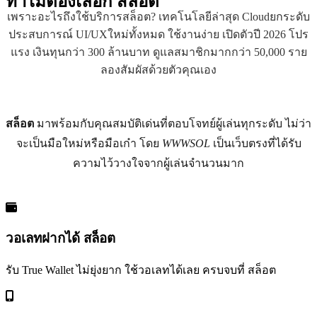
ทำไมต้องเลือก
สล็อต
เพราะอะไรถึงใช้บริการสล็อต? เทคโนโลยีล่าสุด Cloudยกระดับ
ประสบการณ์ UI/UXใหม่ทั้งหมด ใช้งานง่าย เปิดตัวปี 2026 โปร
แรง เงินทุนกว่า 300 ล้านบาท ดูแลสมาชิกมากกว่า 50,000 ราย
ลองสัมผัสด้วยตัวคุณเอง
สล็อต
มาพร้อมกับคุณสมบัติเด่นที่ตอบโจทย์ผู้เล่นทุกระดับ ไม่ว่า
จะเป็นมือใหม่หรือมือเก๋า โดย
WWWSOL
เป็นเว็บตรงที่ได้รับ
ความไว้วางใจจากผู้เล่นจำนวนมาก
วอเลทฝากได้ สล็อต
รับ True Wallet ไม่ยุ่งยาก ใช้วอเลทได้เลย ครบจบที่ สล็อต