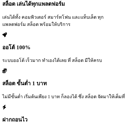
สล็อต เล่นได้ทุกแพลตฟอร์ม
เล่นได้ทั้ง คอมพิวเตอร์ สมาร์ทโฟน และแท็บเล็ต ทุก
แพลตฟอร์ม สล็อต พร้อมให้บริการ
ออโต้ 100%
ระบบออโต้ เร็วมาก ทำเองได้เลย ที่ สล็อต มีให้ครบ
สล็อต ขั้นต่ำ 1 บาท
ไม่มีขั้นต่ำ เริ่มต้นเพียง 1 บาท ก็ลองได้ ซึ่ง สล็อต จัดมาให้เต็มที่
ฝากถอนไว