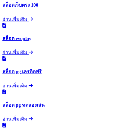
สล็อตเว็บตรง 100
อ่านเพิ่มเติม
สล็อต evoplay
อ่านเพิ่มเติม
สล็อต pg เครดิตฟรี
อ่านเพิ่มเติม
สล็อต pg ทดลองเล่น
อ่านเพิ่มเติม