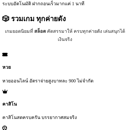
ระบบอัตโนมัติ ฝากถอนเร็วมากแค่ 1 นาที
🎲 รวมเกม
ทุกค่ายดัง
เกมยอดนิยมที่
สล็อต
คัดสรรมาให้ ครบทุกค่ายดัง เล่นสนุกได้
เงินจริง
หวย
หวยออนไลน์ อัตราจ่ายสูงบาทละ 900 ไม่จำกัด
คาสิโน
คาสิโนสดครบครัน บรรยากาศสมจริง