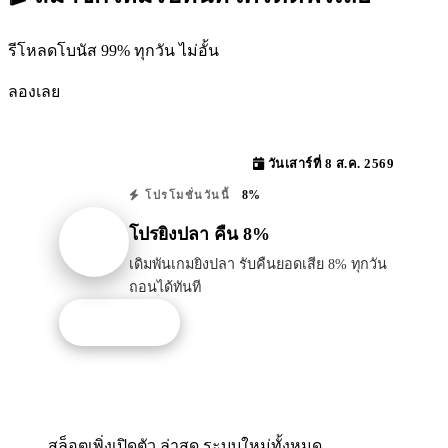
รีโหลดโบนัส 99% ทุกวัน ไม่อั้น
ลองเลย
วันเสาร์ที่ 8 ส.ค. 2569
8%
โปรโมชั่นวันนี้
โปรยิงปลา คืน 8%
เดิมพันเกมยิงปลา รับคืนยอดเสีย 8% ทุกวัน
ถอนได้ทันที
รับโปรนี้
สล็อตเพิ่งเปิดตัว ล่าสุด ระบบใหม่ทั้งหมด