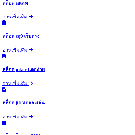
สล็อตวอเลท
อ่านเพิ่มเติม
สล็อต cq9 เว็บตรง
อ่านเพิ่มเติม
สล็อต joker แตกง่าย
อ่านเพิ่มเติม
สล็อต jili ทดลองเล่น
อ่านเพิ่มเติม