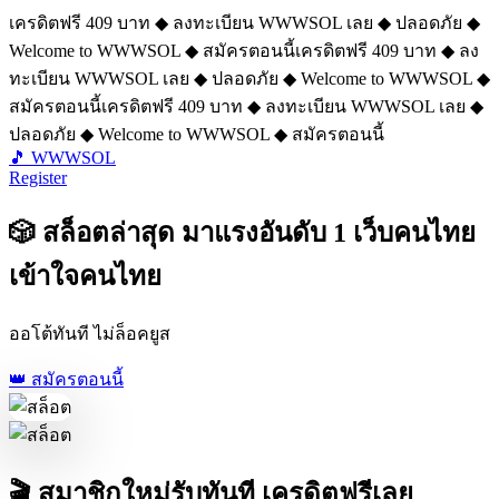
เครดิตฟรี 409 บาท ◆ ลงทะเบียน WWWSOL เลย ◆ ปลอดภัย ◆
Welcome to WWWSOL ◆ สมัครตอนนี้
เครดิตฟรี 409 บาท ◆ ลง
ทะเบียน WWWSOL เลย ◆ ปลอดภัย ◆ Welcome to WWWSOL ◆
สมัครตอนนี้
เครดิตฟรี 409 บาท ◆ ลงทะเบียน WWWSOL เลย ◆
ปลอดภัย ◆ Welcome to WWWSOL ◆ สมัครตอนนี้
🎵 WWWSOL
Register
🎲 สล็อตล่าสุด มาแรงอันดับ 1 เว็บคนไทย
เข้าใจคนไทย
ออโต้ทันที ไม่ล็อคยูส
👑 สมัครตอนนี้
🎬 สมาชิกใหม่รับทันที เครดิตฟรีเลย