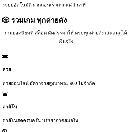
ระบบอัตโนมัติ ฝากถอนเร็วมากแค่ 1 นาที
🎲 รวมเกม
ทุกค่ายดัง
เกมยอดนิยมที่
สล็อต
คัดสรรมาให้ ครบทุกค่ายดัง เล่นสนุกได้
เงินจริง
หวย
หวยออนไลน์ อัตราจ่ายสูงบาทละ 900 ไม่จำกัด
คาสิโน
คาสิโนสดครบครัน บรรยากาศสมจริง