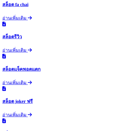
สล็อต fa chai
อ่านเพิ่มเติม
สล็อตรีวิว
อ่านเพิ่มเติม
สล็อตแจ็คพอตแตก
อ่านเพิ่มเติม
สล็อต joker ฟรี
อ่านเพิ่มเติม