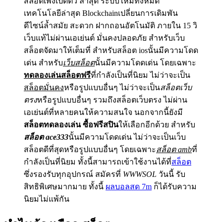
สล็อตเพิ่งเปิดตัว ล่าสุด ระบบใหม่ทั้งหมด
เทคโนโลยีล่าสุด Blockchainเปลี่ยนการเดิมพัน
ดีไซน์ล้ำสมัย สะดวก ฝากถอนอัตโนมัติ ภายใน 15 วิ
เว็บแท้ไม่ผ่านเอเย่นต์ มั่นคงปลอดภัย สำหรับเว็บ
สล็อตจัดมาให้เต็มที่ สำหรับสล็อต iosนั้นมีความโดด
เด่น สำหรับ
เว็บสล็อต
นั้นมีความโดดเด่น โดยเฉพาะ
ทดลองเล่นสล็อตฟรี
ที่กำลังเป็นที่นิยม ไม่ว่าจะเป็น
สล็อตมั่นคง
หรือรูปแบบอื่นๆ ไม่ว่าจะเป็น
สล็อตเว็บ
ตรง
หรือรูปแบบอื่นๆ รวมถึงสล็อตเว็บตรง ไม่ผ่าน
เอเย่นต์ที่หลายคนให้ความสนใจ นอกจากนี้ยังมี
สล็อตทดลองเล่น ซื้อฟรีสปิน
ให้เลือกอีกด้วย สำหรับ
สล็อต ace333
นั้นมีความโดดเด่น ไม่ว่าจะเป็นเว็บ
สล็อตดีที่สุดหรือรูปแบบอื่นๆ โดยเฉพาะ
สล็อต amb
ที่
กำลังเป็นที่นิยม ทั้งนี้สามารถเข้าใช้งานได้ที่
สล็อต
ซึ่งรองรับทุกอุปกรณ์ สมัครที่
WWWSOL
วันนี้ รับ
สิทธิพิเศษมากมาย ทั้งนี้
ผลบอลสด 7m
ก็ได้รับความ
นิยมไม่แพ้กัน