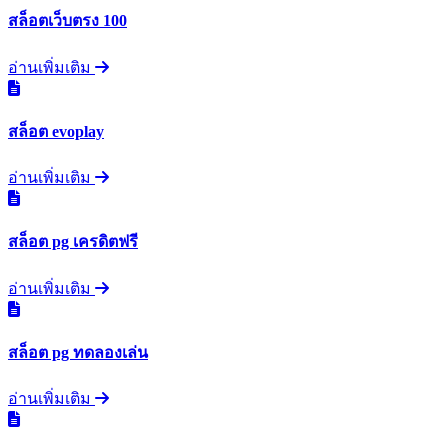
สล็อตเว็บตรง 100
อ่านเพิ่มเติม
สล็อต evoplay
อ่านเพิ่มเติม
สล็อต pg เครดิตฟรี
อ่านเพิ่มเติม
สล็อต pg ทดลองเล่น
อ่านเพิ่มเติม