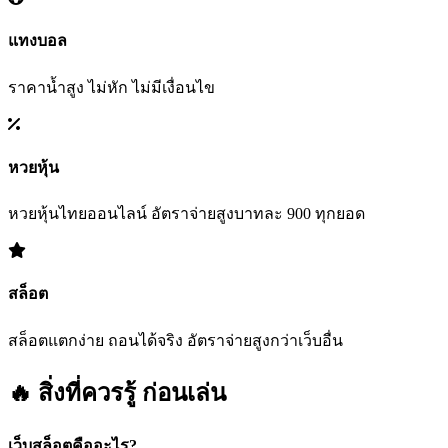
แทงบอล
ราคาน้ำสูง ไม่หัก ไม่มีเงื่อนไข
หวยหุ้น
หวยหุ้นไทยออนไลน์ อัตราจ่ายสูงบาทละ 900 ทุกยอด
สล็อต
สล็อตแตกง่าย ถอนได้จริง อัตราจ่ายสูงกว่าเว็บอื่น
🔥 สิ่งที่ควรรู้
ก่อนเล่น
เว็บสล็อตคืออะไร?