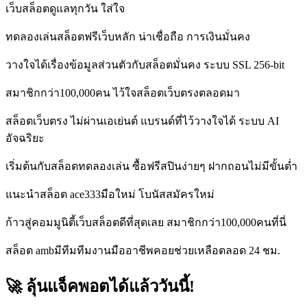
เว็บสล็อตดูแลทุกวัน ใส่ใจ
ทดลองเล่นสล็อตฟรีเว็บหลัก น่าเชื่อถือ การเงินมั่นคง
วางใจได้เรื่องข้อมูลส่วนตัวกับสล็อตมั่นคง ระบบ SSL 256-bit
สมาชิกกว่า100,000คน ไว้ใจสล็อตเว็บตรงตลอดมา
สล็อตเว็บตรง ไม่ผ่านเอเย่นต์ แบรนด์ที่ไว้วางใจได้ ระบบ AI
อัจฉริยะ
เริ่มต้นกับสล็อตทดลองเล่น ซื้อฟรีสปินง่ายๆ ฝากถอนไม่มีขั้นต่ำ
แนะนำสล็อต ace333มือใหม่ โบนัสสมัครใหม่
ก้าวสู่คอมมูนิตี้เว็บสล็อตดีที่สุดเลย สมาชิกกว่า100,000คนที่นี่
สล็อต ambมีทีมทีมงานมืออาชีพคอยช่วยเหลือตลอด 24 ชม.
🚀 ลุ้นแจ็คพอตได้แล้ววันนี้!