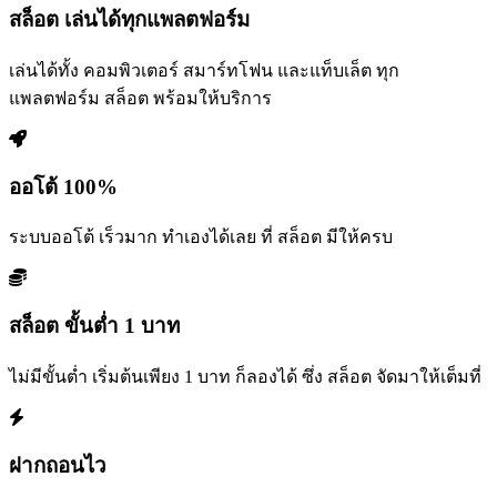
สล็อต เล่นได้ทุกแพลตฟอร์ม
เล่นได้ทั้ง คอมพิวเตอร์ สมาร์ทโฟน และแท็บเล็ต ทุก
แพลตฟอร์ม สล็อต พร้อมให้บริการ
ออโต้ 100%
ระบบออโต้ เร็วมาก ทำเองได้เลย ที่ สล็อต มีให้ครบ
สล็อต ขั้นต่ำ 1 บาท
ไม่มีขั้นต่ำ เริ่มต้นเพียง 1 บาท ก็ลองได้ ซึ่ง สล็อต จัดมาให้เต็มที่
ฝากถอนไว