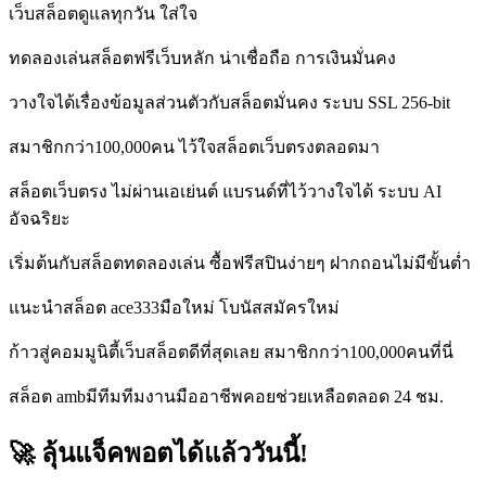
เว็บสล็อตดูแลทุกวัน ใส่ใจ
ทดลองเล่นสล็อตฟรีเว็บหลัก น่าเชื่อถือ การเงินมั่นคง
วางใจได้เรื่องข้อมูลส่วนตัวกับสล็อตมั่นคง ระบบ SSL 256-bit
สมาชิกกว่า100,000คน ไว้ใจสล็อตเว็บตรงตลอดมา
สล็อตเว็บตรง ไม่ผ่านเอเย่นต์ แบรนด์ที่ไว้วางใจได้ ระบบ AI
อัจฉริยะ
เริ่มต้นกับสล็อตทดลองเล่น ซื้อฟรีสปินง่ายๆ ฝากถอนไม่มีขั้นต่ำ
แนะนำสล็อต ace333มือใหม่ โบนัสสมัครใหม่
ก้าวสู่คอมมูนิตี้เว็บสล็อตดีที่สุดเลย สมาชิกกว่า100,000คนที่นี่
สล็อต ambมีทีมทีมงานมืออาชีพคอยช่วยเหลือตลอด 24 ชม.
🚀 ลุ้นแจ็คพอตได้แล้ววันนี้!