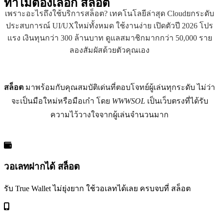
ทำไมต้องเลือก
สล็อต
เพราะอะไรถึงใช้บริการสล็อต? เทคโนโลยีล่าสุด Cloudยกระดับ
ประสบการณ์ UI/UXใหม่ทั้งหมด ใช้งานง่าย เปิดตัวปี 2026 โปร
แรง เงินทุนกว่า 300 ล้านบาท ดูแลสมาชิกมากกว่า 50,000 ราย
ลองสัมผัสด้วยตัวคุณเอง
สล็อต
มาพร้อมกับคุณสมบัติเด่นที่ตอบโจทย์ผู้เล่นทุกระดับ ไม่ว่า
จะเป็นมือใหม่หรือมือเก๋า โดย
WWWSOL
เป็นเว็บตรงที่ได้รับ
ความไว้วางใจจากผู้เล่นจำนวนมาก
วอเลทฝากได้ สล็อต
รับ True Wallet ไม่ยุ่งยาก ใช้วอเลทได้เลย ครบจบที่ สล็อต