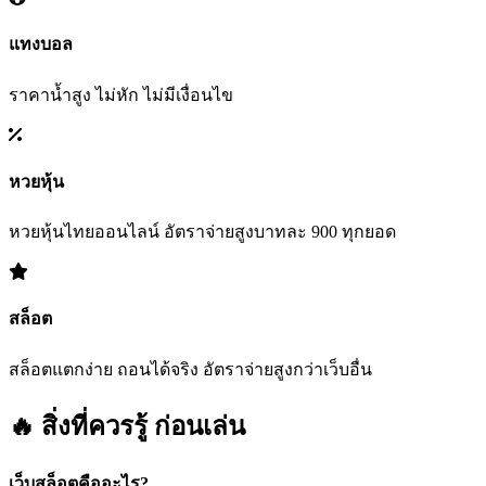
แทงบอล
ราคาน้ำสูง ไม่หัก ไม่มีเงื่อนไข
หวยหุ้น
หวยหุ้นไทยออนไลน์ อัตราจ่ายสูงบาทละ 900 ทุกยอด
สล็อต
สล็อตแตกง่าย ถอนได้จริง อัตราจ่ายสูงกว่าเว็บอื่น
🔥 สิ่งที่ควรรู้
ก่อนเล่น
เว็บสล็อตคืออะไร?