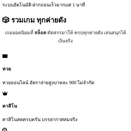
ระบบอัตโนมัติ ฝากถอนเร็วมากแค่ 1 นาที
🎲 รวมเกม
ทุกค่ายดัง
เกมยอดนิยมที่
สล็อต
คัดสรรมาให้ ครบทุกค่ายดัง เล่นสนุกได้
เงินจริง
หวย
หวยออนไลน์ อัตราจ่ายสูงบาทละ 900 ไม่จำกัด
คาสิโน
คาสิโนสดครบครัน บรรยากาศสมจริง