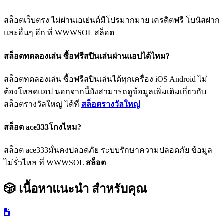
สล็อตเว็บตรง ไม่ผ่านเอเย่นต์มีโปรมากมาย เครดิตฟรี โบนัสฝาก
และอื่นๆ อีก ที่ WWWSOL สล็อต
สล็อตทดลองเล่น ซื้อฟรีสปินเล่นผ่านแอปได้ไหม?
สล็อตทดลองเล่น ซื้อฟรีสปินเล่นได้ทุกเครื่อง iOS Android ไม่
ต้องโหลดแอป นอกจากนี้ยังสามารถดูข้อมูลเพิ่มเติมเกี่ยวกับ
สล็อตรางวัลใหญ่ ได้ที่
สล็อตรางวัลใหญ่
สล็อต ace333โกงไหม?
สล็อต ace333มั่นคงปลอดภัย ระบบรักษาความปลอดภัย ข้อมูล
ไม่รั่วไหล ที่ WWWSOL
สล็อต
🎲 เนื้อหาแนะนำ
สำหรับคุณ