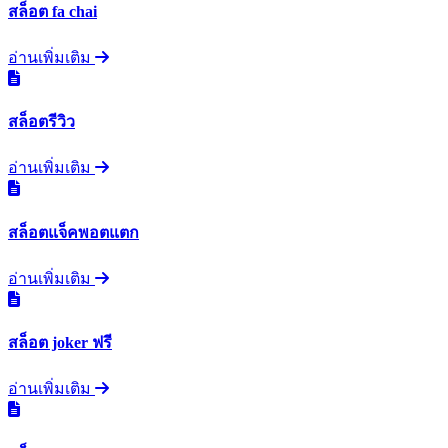
สล็อต fa chai
อ่านเพิ่มเติม
สล็อตรีวิว
อ่านเพิ่มเติม
สล็อตแจ็คพอตแตก
อ่านเพิ่มเติม
สล็อต joker ฟรี
อ่านเพิ่มเติม