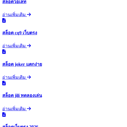
สล็อตวอเลท
อ่านเพิ่มเติม
สล็อต cq9 เว็บตรง
อ่านเพิ่มเติม
สล็อต joker แตกง่าย
อ่านเพิ่มเติม
สล็อต jili ทดลองเล่น
อ่านเพิ่มเติม
สล็อตเว็บตรง 2026