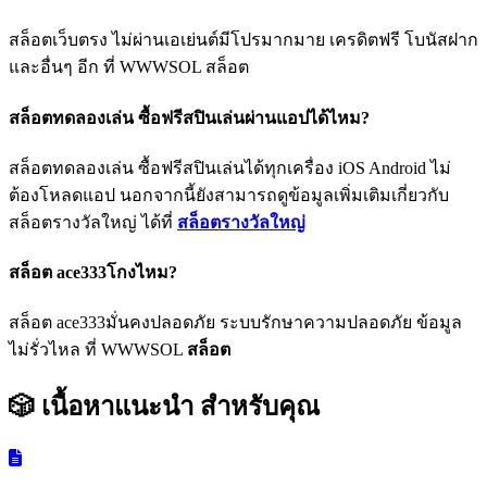
สล็อตเว็บตรง ไม่ผ่านเอเย่นต์มีโปรมากมาย เครดิตฟรี โบนัสฝาก
และอื่นๆ อีก ที่ WWWSOL สล็อต
สล็อตทดลองเล่น ซื้อฟรีสปินเล่นผ่านแอปได้ไหม?
สล็อตทดลองเล่น ซื้อฟรีสปินเล่นได้ทุกเครื่อง iOS Android ไม่
ต้องโหลดแอป นอกจากนี้ยังสามารถดูข้อมูลเพิ่มเติมเกี่ยวกับ
สล็อตรางวัลใหญ่ ได้ที่
สล็อตรางวัลใหญ่
สล็อต ace333โกงไหม?
สล็อต ace333มั่นคงปลอดภัย ระบบรักษาความปลอดภัย ข้อมูล
ไม่รั่วไหล ที่ WWWSOL
สล็อต
🎲 เนื้อหาแนะนำ
สำหรับคุณ