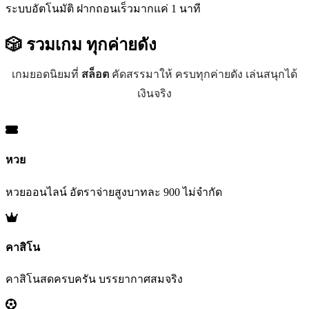
ระบบอัตโนมัติ ฝากถอนเร็วมากแค่ 1 นาที
🎲 รวมเกม
ทุกค่ายดัง
เกมยอดนิยมที่
สล็อต
คัดสรรมาให้ ครบทุกค่ายดัง เล่นสนุกได้
เงินจริง
หวย
หวยออนไลน์ อัตราจ่ายสูงบาทละ 900 ไม่จำกัด
คาสิโน
คาสิโนสดครบครัน บรรยากาศสมจริง