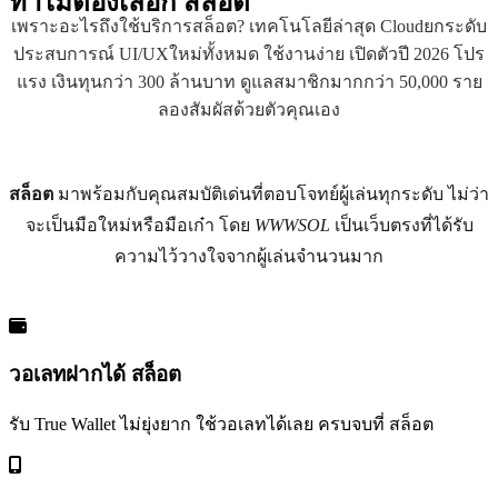
ทำไมต้องเลือก
สล็อต
เพราะอะไรถึงใช้บริการสล็อต? เทคโนโลยีล่าสุด Cloudยกระดับ
ประสบการณ์ UI/UXใหม่ทั้งหมด ใช้งานง่าย เปิดตัวปี 2026 โปร
แรง เงินทุนกว่า 300 ล้านบาท ดูแลสมาชิกมากกว่า 50,000 ราย
ลองสัมผัสด้วยตัวคุณเอง
สล็อต
มาพร้อมกับคุณสมบัติเด่นที่ตอบโจทย์ผู้เล่นทุกระดับ ไม่ว่า
จะเป็นมือใหม่หรือมือเก๋า โดย
WWWSOL
เป็นเว็บตรงที่ได้รับ
ความไว้วางใจจากผู้เล่นจำนวนมาก
วอเลทฝากได้ สล็อต
รับ True Wallet ไม่ยุ่งยาก ใช้วอเลทได้เลย ครบจบที่ สล็อต