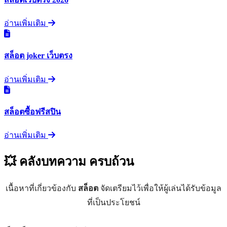
อ่านเพิ่มเติม
สล็อต joker เว็บตรง
อ่านเพิ่มเติม
สล็อตซื้อฟรีสปิน
อ่านเพิ่มเติม
💥 คลังบทความ
ครบถ้วน
เนื้อหาที่เกี่ยวข้องกับ
สล็อต
จัดเตรียมไว้เพื่อให้ผู้เล่นได้รับข้อมูล
ที่เป็นประโยชน์