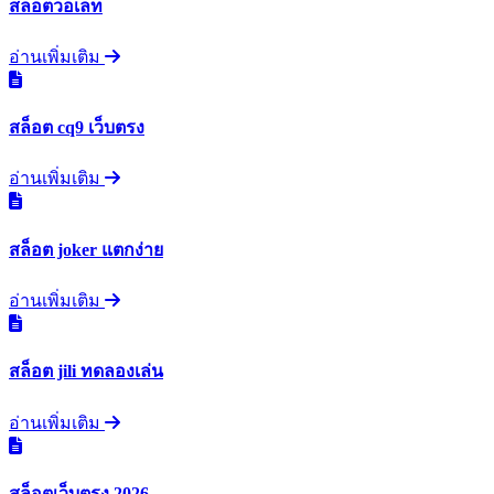
สล็อตวอเลท
อ่านเพิ่มเติม
สล็อต cq9 เว็บตรง
อ่านเพิ่มเติม
สล็อต joker แตกง่าย
อ่านเพิ่มเติม
สล็อต jili ทดลองเล่น
อ่านเพิ่มเติม
สล็อตเว็บตรง 2026