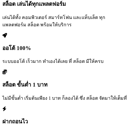
สล็อต เล่นได้ทุกแพลตฟอร์ม
เล่นได้ทั้ง คอมพิวเตอร์ สมาร์ทโฟน และแท็บเล็ต ทุก
แพลตฟอร์ม สล็อต พร้อมให้บริการ
ออโต้ 100%
ระบบออโต้ เร็วมาก ทำเองได้เลย ที่ สล็อต มีให้ครบ
สล็อต ขั้นต่ำ 1 บาท
ไม่มีขั้นต่ำ เริ่มต้นเพียง 1 บาท ก็ลองได้ ซึ่ง สล็อต จัดมาให้เต็มที่
ฝากถอนไว