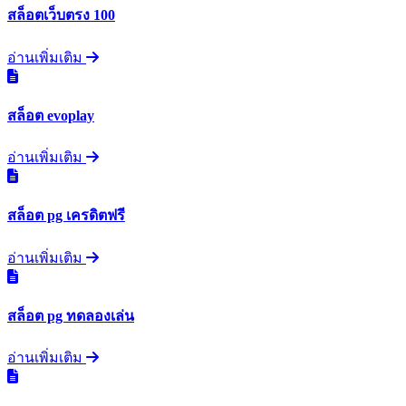
สล็อตเว็บตรง 100
อ่านเพิ่มเติม
สล็อต evoplay
อ่านเพิ่มเติม
สล็อต pg เครดิตฟรี
อ่านเพิ่มเติม
สล็อต pg ทดลองเล่น
อ่านเพิ่มเติม