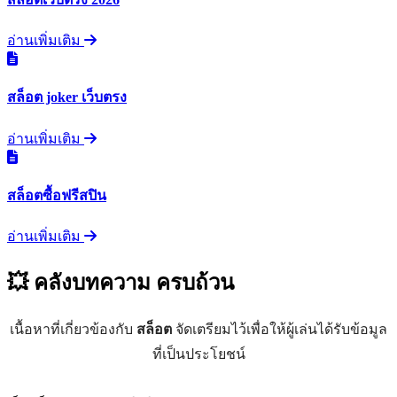
อ่านเพิ่มเติม
สล็อต joker เว็บตรง
อ่านเพิ่มเติม
สล็อตซื้อฟรีสปิน
อ่านเพิ่มเติม
💥 คลังบทความ
ครบถ้วน
เนื้อหาที่เกี่ยวข้องกับ
สล็อต
จัดเตรียมไว้เพื่อให้ผู้เล่นได้รับข้อมูล
ที่เป็นประโยชน์