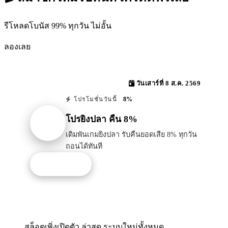
รีโหลดโบนัส 99% ทุกวัน ไม่อั้น
ลองเลย
วันเสาร์ที่ 8 ส.ค. 2569
8%
โปรโมชั่นวันนี้
โปรยิงปลา คืน 8%
เดิมพันเกมยิงปลา รับคืนยอดเสีย 8% ทุกวัน
ถอนได้ทันที
รับโปรนี้
สล็อตเพิ่งเปิดตัว ล่าสุด ระบบใหม่ทั้งหมด