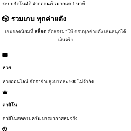
ระบบอัตโนมัติ ฝากถอนเร็วมากแค่ 1 นาที
🎲 รวมเกม
ทุกค่ายดัง
เกมยอดนิยมที่
สล็อต
คัดสรรมาให้ ครบทุกค่ายดัง เล่นสนุกได้
เงินจริง
หวย
หวยออนไลน์ อัตราจ่ายสูงบาทละ 900 ไม่จำกัด
คาสิโน
คาสิโนสดครบครัน บรรยากาศสมจริง