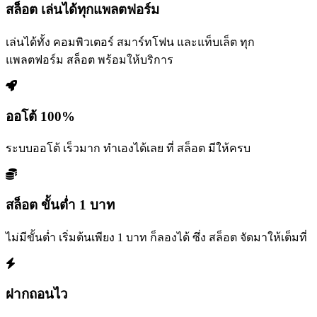
สล็อต เล่นได้ทุกแพลตฟอร์ม
เล่นได้ทั้ง คอมพิวเตอร์ สมาร์ทโฟน และแท็บเล็ต ทุก
แพลตฟอร์ม สล็อต พร้อมให้บริการ
ออโต้ 100%
ระบบออโต้ เร็วมาก ทำเองได้เลย ที่ สล็อต มีให้ครบ
สล็อต ขั้นต่ำ 1 บาท
ไม่มีขั้นต่ำ เริ่มต้นเพียง 1 บาท ก็ลองได้ ซึ่ง สล็อต จัดมาให้เต็มที่
ฝากถอนไว