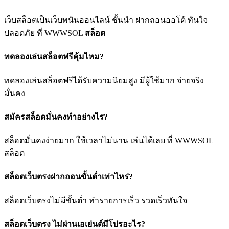
เว็บสล็อตเป็นเว็บพนันออนไลน์ ชั้นนำ ฝากถอนออโต้ ทันใจ
ปลอดภัย ที่ WWWSOL
สล็อต
ทดลองเล่นสล็อตฟรีคุ้มไหม?
ทดลองเล่นสล็อตฟรีได้รับความนิยมสูง มีผู้ใช้มาก จ่ายจริง
มั่นคง
สมัครสล็อตมั่นคงทำอย่างไร?
สล็อตมั่นคงง่ายมาก ใช้เวลาไม่นาน เล่นได้เลย ที่ WWWSOL
สล็อต
สล็อตเว็บตรงฝากถอนขั้นต่ำเท่าไหร่?
สล็อตเว็บตรงไม่มีขั้นต่ำ ทำรายการเร็ว รวดเร็วทันใจ
สล็อตเว็บตรง ไม่ผ่านเอเย่นต์มีโปรอะไร?