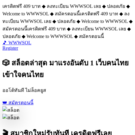
เครดิตฟรี 409 บาท ◆ ลงทะเบียน WWWSOL เลย ◆ ปลอดภัย ◆
Welcome to WWWSOL ◆ สมัครตอนนี้
เครดิตฟรี 409 บาท ◆ ลง
ทะเบียน WWWSOL เลย ◆ ปลอดภัย ◆ Welcome to WWWSOL ◆
สมัครตอนนี้
เครดิตฟรี 409 บาท ◆ ลงทะเบียน WWWSOL เลย ◆
ปลอดภัย ◆ Welcome to WWWSOL ◆ สมัครตอนนี้
🎵 WWWSOL
Register
🎲 สล็อตล่าสุด มาแรงอันดับ 1 เว็บคนไทย
เข้าใจคนไทย
ออโต้ทันที ไม่ล็อคยูส
👑 สมัครตอนนี้
🎬 สมาชิกใหม่รับทันที เครดิตฟรีเลย