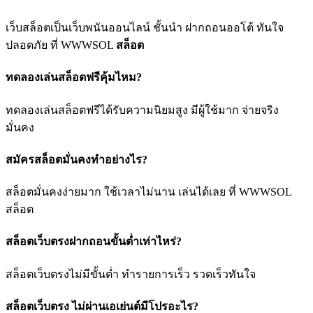
เว็บสล็อตเป็นเว็บพนันออนไลน์ ชั้นนำ ฝากถอนออโต้ ทันใจ
ปลอดภัย ที่ WWWSOL
สล็อต
ทดลองเล่นสล็อตฟรีคุ้มไหม?
ทดลองเล่นสล็อตฟรีได้รับความนิยมสูง มีผู้ใช้มาก จ่ายจริง
มั่นคง
สมัครสล็อตมั่นคงทำอย่างไร?
สล็อตมั่นคงง่ายมาก ใช้เวลาไม่นาน เล่นได้เลย ที่ WWWSOL
สล็อต
สล็อตเว็บตรงฝากถอนขั้นต่ำเท่าไหร่?
สล็อตเว็บตรงไม่มีขั้นต่ำ ทำรายการเร็ว รวดเร็วทันใจ
สล็อตเว็บตรง ไม่ผ่านเอเย่นต์มีโปรอะไร?