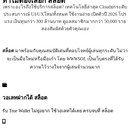
ทำไมต้องเลือก
สล็อต
เพราะอะไรถึงใช้บริการสล็อต? เทคโนโลยีล่าสุด Cloudยกระดับ
ประสบการณ์ UI/UXใหม่ทั้งหมด ใช้งานง่าย เปิดตัวปี 2026 โปร
แรง เงินทุนกว่า 300 ล้านบาท ดูแลสมาชิกมากกว่า 50,000 ราย
ลองสัมผัสด้วยตัวคุณเอง
สล็อต
มาพร้อมกับคุณสมบัติเด่นที่ตอบโจทย์ผู้เล่นทุกระดับ ไม่ว่า
จะเป็นมือใหม่หรือมือเก๋า โดย
WWWSOL
เป็นเว็บตรงที่ได้รับ
ความไว้วางใจจากผู้เล่นจำนวนมาก
วอเลทฝากได้ สล็อต
รับ True Wallet ไม่ยุ่งยาก ใช้วอเลทได้เลย ครบจบที่ สล็อต