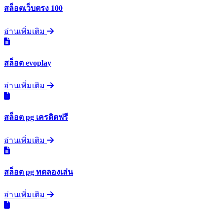
สล็อตเว็บตรง 100
อ่านเพิ่มเติม
สล็อต evoplay
อ่านเพิ่มเติม
สล็อต pg เครดิตฟรี
อ่านเพิ่มเติม
สล็อต pg ทดลองเล่น
อ่านเพิ่มเติม