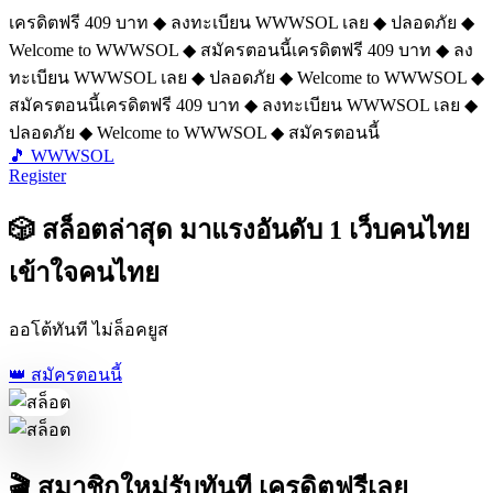
เครดิตฟรี 409 บาท ◆ ลงทะเบียน WWWSOL เลย ◆ ปลอดภัย ◆
Welcome to WWWSOL ◆ สมัครตอนนี้
เครดิตฟรี 409 บาท ◆ ลง
ทะเบียน WWWSOL เลย ◆ ปลอดภัย ◆ Welcome to WWWSOL ◆
สมัครตอนนี้
เครดิตฟรี 409 บาท ◆ ลงทะเบียน WWWSOL เลย ◆
ปลอดภัย ◆ Welcome to WWWSOL ◆ สมัครตอนนี้
🎵 WWWSOL
Register
🎲 สล็อตล่าสุด มาแรงอันดับ 1 เว็บคนไทย
เข้าใจคนไทย
ออโต้ทันที ไม่ล็อคยูส
👑 สมัครตอนนี้
🎬 สมาชิกใหม่รับทันที เครดิตฟรีเลย