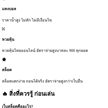
แทงบอล
ราคาน้ำสูง ไม่หัก ไม่มีเงื่อนไข
หวยหุ้น
หวยหุ้นไทยออนไลน์ อัตราจ่ายสูงบาทละ 900 ทุกยอด
สล็อต
สล็อตแตกง่าย ถอนได้จริง อัตราจ่ายสูงกว่าเว็บอื่น
🔥 สิ่งที่ควรรู้
ก่อนเล่น
เว็บสล็อตคืออะไร?