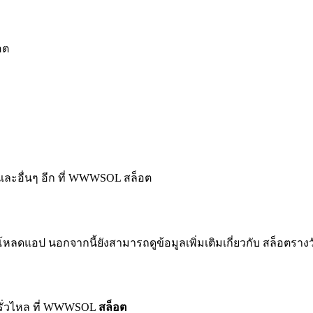
อต
 และอื่นๆ อีก ที่ WWWSOL สล็อต
งโหลดแอป นอกจากนี้ยังสามารถดูข้อมูลเพิ่มเติมเกี่ยวกับ สล็อตรางวั
รั่วไหล ที่ WWWSOL
สล็อต