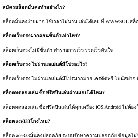
สมัครสล็อตมั่นคงทำอย่างไร?
สล็อตมั่นคงง่ายมาก ใช้เวลาไม่นาน เล่นได้เลย ที่ WWWSOL สล็
สล็อตเว็บตรงฝากถอนขั้นต่ำเท่าไหร่?
สล็อตเว็บตรงไม่มีขั้นต่ำ ทำรายการเร็ว รวดเร็วทันใจ
สล็อตเว็บตรง ไม่ผ่านเอเย่นต์มีโปรอะไร?
สล็อตเว็บตรง ไม่ผ่านเอเย่นต์มีโปรมากมาย เครดิตฟรี โบนัสฝาก
สล็อตทดลองเล่น ซื้อฟรีสปินเล่นผ่านแอปได้ไหม?
สล็อตทดลองเล่น ซื้อฟรีสปินเล่นได้ทุกเครื่อง iOS Android ไม่ต้อ
สล็อต ace333โกงไหม?
สล็อต ace333มั่นคงปลอดภัย ระบบรักษาความปลอดภัย ข้อมูลไม่