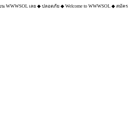
เบียน WWWSOL เลย ◆ ปลอดภัย ◆ Welcome to WWWSOL ◆ สมัคร