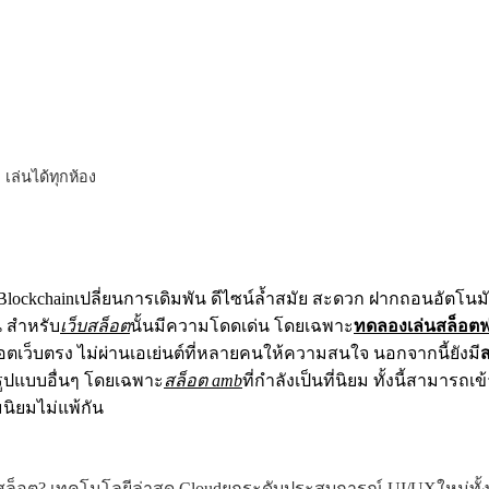
เล่นได้ทุกห้อง
 Blockchainเปลี่ยนการเดิมพัน ดีไซน์ล้ำสมัย สะดวก ฝากถอนอัตโนมัต
น สำหรับ
เว็บสล็อต
นั้นมีความโดดเด่น โดยเฉพาะ
ทดลองเล่นสล็อตฟ
อตเว็บตรง ไม่ผ่านเอเย่นต์ที่หลายคนให้ความสนใจ นอกจากนี้ยังมี
ส
ือรูปแบบอื่นๆ โดยเฉพาะ
สล็อต amb
ที่กำลังเป็นที่นิยม ทั้งนี้สามารถเข
นิยมไม่แพ้กัน
ล็อต? เทคโนโลยีล่าสุด Cloudยกระดับประสบการณ์ UI/UXใหม่ทั้งห