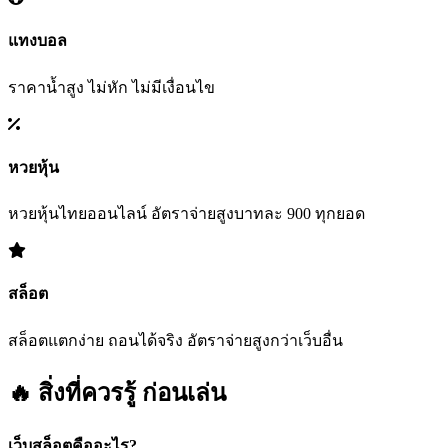
แทงบอล
ราคาน้ำสูง ไม่หัก ไม่มีเงื่อนไข
หวยหุ้น
หวยหุ้นไทยออนไลน์ อัตราจ่ายสูงบาทละ 900 ทุกยอด
สล็อต
สล็อตแตกง่าย ถอนได้จริง อัตราจ่ายสูงกว่าเว็บอื่น
🔥 สิ่งที่ควรรู้
ก่อนเล่น
เว็บสล็อตคืออะไร?