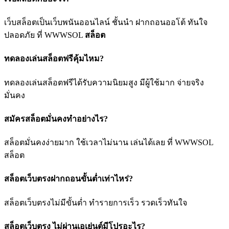
เว็บสล็อตเป็นเว็บพนันออนไลน์ ชั้นนำ ฝากถอนออโต้ ทันใจ
ปลอดภัย ที่ WWWSOL
สล็อต
ทดลองเล่นสล็อตฟรีคุ้มไหม?
ทดลองเล่นสล็อตฟรีได้รับความนิยมสูง มีผู้ใช้มาก จ่ายจริง
มั่นคง
สมัครสล็อตมั่นคงทำอย่างไร?
สล็อตมั่นคงง่ายมาก ใช้เวลาไม่นาน เล่นได้เลย ที่ WWWSOL
สล็อต
สล็อตเว็บตรงฝากถอนขั้นต่ำเท่าไหร่?
สล็อตเว็บตรงไม่มีขั้นต่ำ ทำรายการเร็ว รวดเร็วทันใจ
สล็อตเว็บตรง ไม่ผ่านเอเย่นต์มีโปรอะไร?