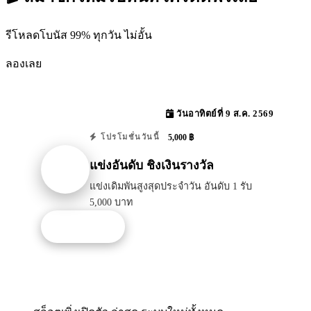
รีโหลดโบนัส 99% ทุกวัน ไม่อั้น
ลองเลย
วันอาทิตย์ที่ 9 ส.ค. 2569
5,000 ฿
โปรโมชั่นวันนี้
แข่งอันดับ ชิงเงินรางวัล
แข่งเดิมพันสูงสุดประจำวัน อันดับ 1 รับ
5,000 บาท
รับโปรนี้