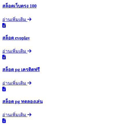
สล็อตเว็บตรง 100
อ่านเพิ่มเติม
สล็อต evoplay
อ่านเพิ่มเติม
สล็อต pg เครดิตฟรี
อ่านเพิ่มเติม
สล็อต pg ทดลองเล่น
อ่านเพิ่มเติม