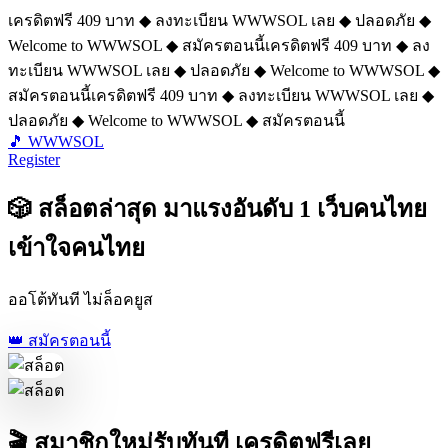
เครดิตฟรี 409 บาท ◆ ลงทะเบียน WWWSOL เลย ◆ ปลอดภัย ◆
Welcome to WWWSOL ◆ สมัครตอนนี้
เครดิตฟรี 409 บาท ◆ ลง
ทะเบียน WWWSOL เลย ◆ ปลอดภัย ◆ Welcome to WWWSOL ◆
สมัครตอนนี้
เครดิตฟรี 409 บาท ◆ ลงทะเบียน WWWSOL เลย ◆
ปลอดภัย ◆ Welcome to WWWSOL ◆ สมัครตอนนี้
🎵 WWWSOL
Register
🎲 สล็อตล่าสุด มาแรงอันดับ 1 เว็บคนไทย
เข้าใจคนไทย
ออโต้ทันที ไม่ล็อคยูส
👑 สมัครตอนนี้
🎬 สมาชิกใหม่รับทันที เครดิตฟรีเลย