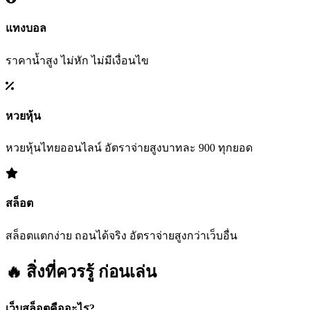
แทงบอล
ราคาน้ำสูง ไม่หัก ไม่มีเงื่อนไข
หวยหุ้น
หวยหุ้นไทยออนไลน์ อัตราจ่ายสูงบาทละ 900 ทุกยอด
สล็อต
สล็อตแตกง่าย ถอนได้จริง อัตราจ่ายสูงกว่าเว็บอื่น
🔥 สิ่งที่ควรรู้
ก่อนเล่น
เว็บสล็อตคืออะไร?