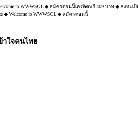
elcome to WWWSOL ◆ สมัครตอนนี้
เครดิตฟรี 409 บาท ◆ ลงทะ
ัย ◆ Welcome to WWWSOL ◆ สมัครตอนนี้
เข้าใจคนไทย