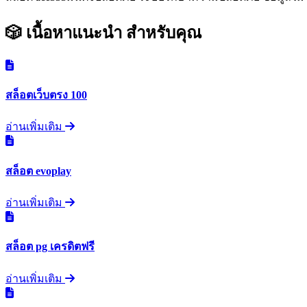
🎲 เนื้อหาแนะนำ
สำหรับคุณ
สล็อตเว็บตรง 100
อ่านเพิ่มเติม
สล็อต evoplay
อ่านเพิ่มเติม
สล็อต pg เครดิตฟรี
อ่านเพิ่มเติม