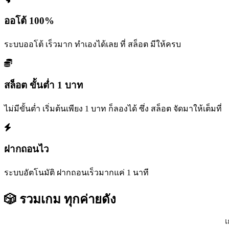
ออโต้ 100%
ระบบออโต้ เร็วมาก ทำเองได้เลย ที่ สล็อต มีให้ครบ
สล็อต ขั้นต่ำ 1 บาท
ไม่มีขั้นต่ำ เริ่มต้นเพียง 1 บาท ก็ลองได้ ซึ่ง สล็อต จัดมาให้เต็มที่
ฝากถอนไว
ระบบอัตโนมัติ ฝากถอนเร็วมากแค่ 1 นาที
🎲 รวมเกม
ทุกค่ายดัง
เ