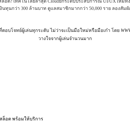
ล็อต? เทคโนโลยีล่าสุด Cloudยกระดับประสบการณ์ UI/UXใหม่ทั้งห
งินทุนกว่า 300 ล้านบาท ดูแลสมาชิกมากกว่า 50,000 ราย ลองสัมผั
่ตอบโจทย์ผู้เล่นทุกระดับ ไม่ว่าจะเป็นมือใหม่หรือมือเก๋า โดย
WW
วางใจจากผู้เล่นจำนวนมาก
สล็อต พร้อมให้บริการ