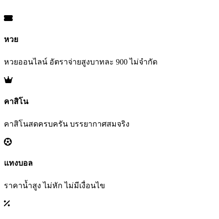
หวย
หวยออนไลน์ อัตราจ่ายสูงบาทละ 900 ไม่จำกัด
คาสิโน
คาสิโนสดครบครัน บรรยากาศสมจริง
แทงบอล
ราคาน้ำสูง ไม่หัก ไม่มีเงื่อนไข