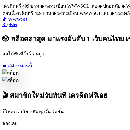
เครดิตฟรี 409 บาท ◆ ลงทะเบียน WWWSOL เลย ◆ ปลอดภัย ◆ W
ตอนนี้
เครดิตฟรี 409 บาท ◆ ลงทะเบียน WWWSOL เลย ◆ ปลอดภ
🎵 WWWSOL
Register
🎲 สล็อตล่าสุด มาแรงอันดับ 1 เว็บคนไทย 
ออโต้ทันที ไม่ล็อคยูส
👑 สมัครตอนนี้
🎬 สมาชิกใหม่รับทันที เครดิตฟรีเลย
รีโหลดโบนัส 99% ทุกวัน ไม่อั้น
ลองเลย