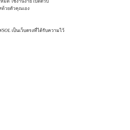
มด ใช้งานง่าย เปิดตัวปี
สด้วยตัวคุณเอง
WSOL
เป็นเว็บตรงที่ได้รับความไว้