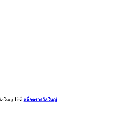
ลใหญ่ ได้ที่
สล็อตรางวัลใหญ่