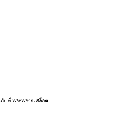
อดภัย ที่ WWWSOL
สล็อต