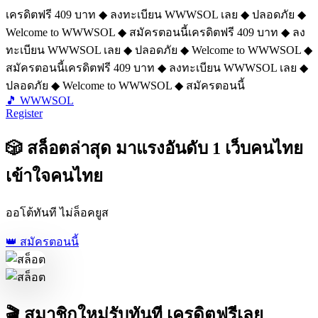
เครดิตฟรี 409 บาท ◆ ลงทะเบียน WWWSOL เลย ◆ ปลอดภัย ◆
Welcome to WWWSOL ◆ สมัครตอนนี้
เครดิตฟรี 409 บาท ◆ ลง
ทะเบียน WWWSOL เลย ◆ ปลอดภัย ◆ Welcome to WWWSOL ◆
สมัครตอนนี้
เครดิตฟรี 409 บาท ◆ ลงทะเบียน WWWSOL เลย ◆
ปลอดภัย ◆ Welcome to WWWSOL ◆ สมัครตอนนี้
🎵 WWWSOL
Register
🎲 สล็อตล่าสุด มาแรงอันดับ 1 เว็บคนไทย
เข้าใจคนไทย
ออโต้ทันที ไม่ล็อคยูส
👑 สมัครตอนนี้
🎬 สมาชิกใหม่รับทันที เครดิตฟรีเลย