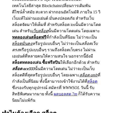
เทคโนโลยีล่าสุด Blockchainเปลี่ยนการเดิมพัน
ดีไซน์ล้ำสมัย สะดวก ฝากถอนอัตโนมัติ ภายใน 15 วิ
เว็บแท้ไม่ผ่านเอเย่นต์ มั่นคงปลอดภัย สำหรับเว็บ
สล็อตจัดมาให้เต็มที่ สำหรับสล็อต iosนั้นมีความโดด
เด่น สำหรับ
เว็บสล็อต
นั้นมีความโดดเด่น โดยเฉพาะ
ทดลองเล่นสล็อตฟรี
ที่กำลังเป็นที่นิยม ไม่ว่าจะเป็น
สล็อตมั่นคง
หรือรูปแบบอื่นๆ ไม่ว่าจะเป็น
สล็อตเว็บ
ตรง
หรือรูปแบบอื่นๆ รวมถึงสล็อตเว็บตรง ไม่ผ่าน
เอเย่นต์ที่หลายคนให้ความสนใจ นอกจากนี้ยังมี
สล็อตทดลองเล่น ซื้อฟรีสปิน
ให้เลือกอีกด้วย สำหรับ
สล็อต ace333
นั้นมีความโดดเด่น ไม่ว่าจะเป็นเว็บ
สล็อตดีที่สุดหรือรูปแบบอื่นๆ โดยเฉพาะ
สล็อต amb
ที่
กำลังเป็นที่นิยม ทั้งนี้สามารถเข้าใช้งานได้ที่
สล็อต
ซึ่งรองรับทุกอุปกรณ์ สมัครที่
WWWSOL
วันนี้ รับ
สิทธิพิเศษมากมาย ทั้งนี้
ผลบอลสด 7m
ก็ได้รับความ
นิยมไม่แพ้กัน