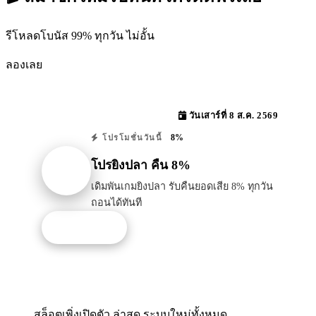
รีโหลดโบนัส 99% ทุกวัน ไม่อั้น
ลองเลย
วันเสาร์ที่ 8 ส.ค. 2569
8%
โปรโมชั่นวันนี้
โปรยิงปลา คืน 8%
เดิมพันเกมยิงปลา รับคืนยอดเสีย 8% ทุกวัน
ถอนได้ทันที
รับโปรนี้
สล็อตเพิ่งเปิดตัว ล่าสุด ระบบใหม่ทั้งหมด