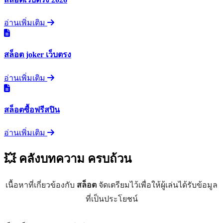
อ่านเพิ่มเติม
สล็อต joker เว็บตรง
อ่านเพิ่มเติม
สล็อตซื้อฟรีสปิน
อ่านเพิ่มเติม
💥 คลังบทความ
ครบถ้วน
เนื้อหาที่เกี่ยวข้องกับ
สล็อต
จัดเตรียมไว้เพื่อให้ผู้เล่นได้รับข้อมูล
ที่เป็นประโยชน์