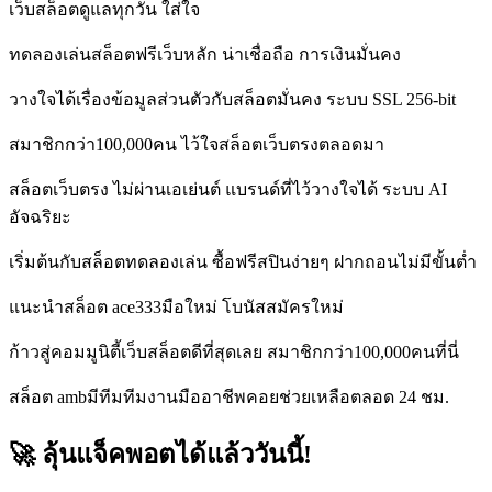
เว็บสล็อตดูแลทุกวัน ใส่ใจ
ทดลองเล่นสล็อตฟรีเว็บหลัก น่าเชื่อถือ การเงินมั่นคง
วางใจได้เรื่องข้อมูลส่วนตัวกับสล็อตมั่นคง ระบบ SSL 256-bit
สมาชิกกว่า100,000คน ไว้ใจสล็อตเว็บตรงตลอดมา
สล็อตเว็บตรง ไม่ผ่านเอเย่นต์ แบรนด์ที่ไว้วางใจได้ ระบบ AI
อัจฉริยะ
เริ่มต้นกับสล็อตทดลองเล่น ซื้อฟรีสปินง่ายๆ ฝากถอนไม่มีขั้นต่ำ
แนะนำสล็อต ace333มือใหม่ โบนัสสมัครใหม่
ก้าวสู่คอมมูนิตี้เว็บสล็อตดีที่สุดเลย สมาชิกกว่า100,000คนที่นี่
สล็อต ambมีทีมทีมงานมืออาชีพคอยช่วยเหลือตลอด 24 ชม.
🚀 ลุ้นแจ็คพอตได้แล้ววันนี้!