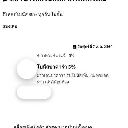
รีโหลดโบนัส 99% ทุกวัน ไม่อั้น
ลองเลย
วันศุกร์ที่ 7 ส.ค. 2569
5%
โปรโมชั่นวันนี้
โบนัสบาคาร่า 5%
ฝากเล่นบาคาร่า รับโบนัสเพิ่ม 5% ทุกยอด
ฝาก เล่นได้ทุกห้อง
รับโปรนี้
สล็อตเพิ่งเปิดตัว ล่าสุด ระบบใหม่ทั้งหมด