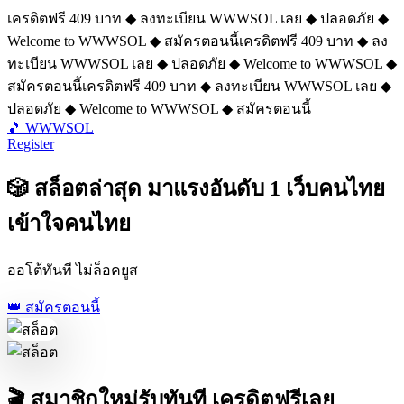
เครดิตฟรี 409 บาท ◆ ลงทะเบียน WWWSOL เลย ◆ ปลอดภัย ◆
Welcome to WWWSOL ◆ สมัครตอนนี้
เครดิตฟรี 409 บาท ◆ ลง
ทะเบียน WWWSOL เลย ◆ ปลอดภัย ◆ Welcome to WWWSOL ◆
สมัครตอนนี้
เครดิตฟรี 409 บาท ◆ ลงทะเบียน WWWSOL เลย ◆
ปลอดภัย ◆ Welcome to WWWSOL ◆ สมัครตอนนี้
🎵 WWWSOL
Register
🎲 สล็อตล่าสุด มาแรงอันดับ 1 เว็บคนไทย
เข้าใจคนไทย
ออโต้ทันที ไม่ล็อคยูส
👑 สมัครตอนนี้
🎬 สมาชิกใหม่รับทันที เครดิตฟรีเลย