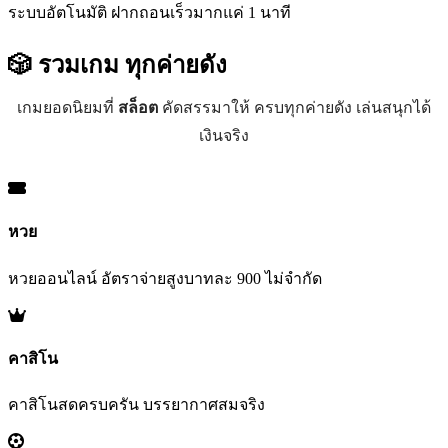
ระบบอัตโนมัติ ฝากถอนเร็วมากแค่ 1 นาที
🎲 รวมเกม
ทุกค่ายดัง
เกมยอดนิยมที่
สล็อต
คัดสรรมาให้ ครบทุกค่ายดัง เล่นสนุกได้
เงินจริง
หวย
หวยออนไลน์ อัตราจ่ายสูงบาทละ 900 ไม่จำกัด
คาสิโน
คาสิโนสดครบครัน บรรยากาศสมจริง