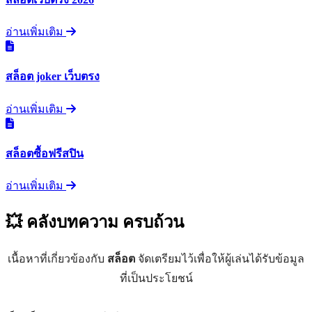
อ่านเพิ่มเติม
สล็อต joker เว็บตรง
อ่านเพิ่มเติม
สล็อตซื้อฟรีสปิน
อ่านเพิ่มเติม
💥 คลังบทความ
ครบถ้วน
เนื้อหาที่เกี่ยวข้องกับ
สล็อต
จัดเตรียมไว้เพื่อให้ผู้เล่นได้รับข้อมูล
ที่เป็นประโยชน์