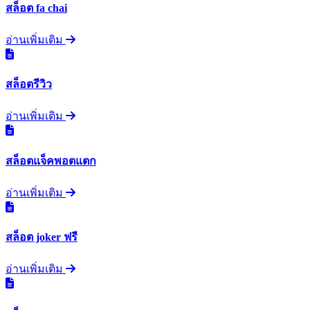
สล็อต fa chai
อ่านเพิ่มเติม
สล็อตรีวิว
อ่านเพิ่มเติม
สล็อตแจ็คพอตแตก
อ่านเพิ่มเติม
สล็อต joker ฟรี
อ่านเพิ่มเติม