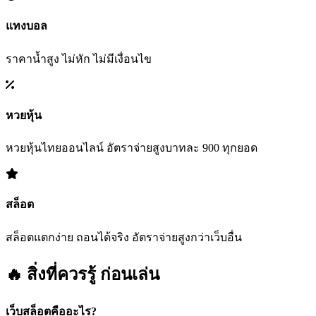
แทงบอล
ราคาน้ำสูง ไม่หัก ไม่มีเงื่อนไข
หวยหุ้น
หวยหุ้นไทยออนไลน์ อัตราจ่ายสูงบาทละ 900 ทุกยอด
สล็อต
สล็อตแตกง่าย ถอนได้จริง อัตราจ่ายสูงกว่าเว็บอื่น
🔥 สิ่งที่ควรรู้
ก่อนเล่น
เว็บสล็อตคืออะไร?