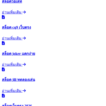
สล็อตวอเลท
อ่านเพิ่มเติม
สล็อต cq9 เว็บตรง
อ่านเพิ่มเติม
สล็อต joker แตกง่าย
อ่านเพิ่มเติม
สล็อต jili ทดลองเล่น
อ่านเพิ่มเติม
สล็อตเว็บตรง 2026