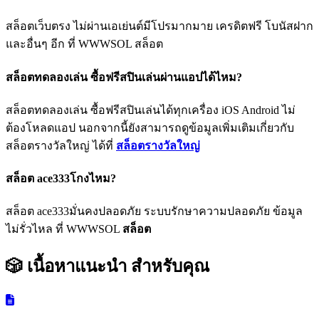
สล็อตเว็บตรง ไม่ผ่านเอเย่นต์มีโปรมากมาย เครดิตฟรี โบนัสฝาก
และอื่นๆ อีก ที่ WWWSOL สล็อต
สล็อตทดลองเล่น ซื้อฟรีสปินเล่นผ่านแอปได้ไหม?
สล็อตทดลองเล่น ซื้อฟรีสปินเล่นได้ทุกเครื่อง iOS Android ไม่
ต้องโหลดแอป นอกจากนี้ยังสามารถดูข้อมูลเพิ่มเติมเกี่ยวกับ
สล็อตรางวัลใหญ่ ได้ที่
สล็อตรางวัลใหญ่
สล็อต ace333โกงไหม?
สล็อต ace333มั่นคงปลอดภัย ระบบรักษาความปลอดภัย ข้อมูล
ไม่รั่วไหล ที่ WWWSOL
สล็อต
🎲 เนื้อหาแนะนำ
สำหรับคุณ