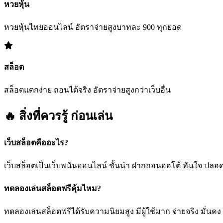
หวยหุ้น
หวยหุ้นไทยออนไลน์ อัตราจ่ายสูงบาทละ 900 ทุกยอด
สล็อต
สล็อตแตกง่าย ถอนได้จริง อัตราจ่ายสูงกว่าเว็บอื่น
🔥 สิ่งที่ควรรู้
ก่อนเล่น
เว็บสล็อตคืออะไร?
เว็บสล็อตเป็นเว็บพนันออนไลน์ ชั้นนำ ฝากถอนออโต้ ทันใจ ปล
ทดลองเล่นสล็อตฟรีคุ้มไหม?
ทดลองเล่นสล็อตฟรีได้รับความนิยมสูง มีผู้ใช้มาก จ่ายจริง มั่นคง