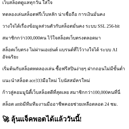
เว็บสล็อตดูแลทุกวัน ใส่ใจ
ทดลองเล่นสล็อตฟรีเว็บหลัก น่าเชื่อถือ การเงินมั่นคง
วางใจได้เรื่องข้อมูลส่วนตัวกับสล็อตมั่นคง ระบบ SSL 256-bit
สมาชิกกว่า100,000คน ไว้ใจสล็อตเว็บตรงตลอดมา
สล็อตเว็บตรง ไม่ผ่านเอเย่นต์ แบรนด์ที่ไว้วางใจได้ ระบบ AI
อัจฉริยะ
เริ่มต้นกับสล็อตทดลองเล่น ซื้อฟรีสปินง่ายๆ ฝากถอนไม่มีขั้นต่ำ
แนะนำสล็อต ace333มือใหม่ โบนัสสมัครใหม่
ก้าวสู่คอมมูนิตี้เว็บสล็อตดีที่สุดเลย สมาชิกกว่า100,000คนที่นี่
สล็อต ambมีทีมทีมงานมืออาชีพคอยช่วยเหลือตลอด 24 ชม.
🚀 ลุ้นแจ็คพอตได้แล้ววันนี้!