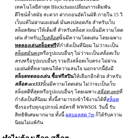
เทคโนโลยีล่าสุด Blockchainเปลี่ยนการเดิมพัน
ดีไซน์ล้ำสมัย สะดวก ฝากถอนอัตโนมัติ ภายใน 15 วิ
เว็บแท้ไม่ผ่านเอเย่นต์ มั่นคงปลอดภัย สำหรับเว็บ
สล็อตจัดมาให้เต็มที่ สำหรับสล็อต iosนั้นมีความโดด
เด่น สำหรับ
เว็บสล็อต
นั้นมีความโดดเด่น โดยเฉพาะ
ทดลองเล่นสล็อตฟรี
ที่กำลังเป็นที่นิยม ไม่ว่าจะเป็น
สล็อตมั่นคง
หรือรูปแบบอื่นๆ ไม่ว่าจะเป็น
สล็อตเว็บ
ตรง
หรือรูปแบบอื่นๆ รวมถึงสล็อตเว็บตรง ไม่ผ่าน
เอเย่นต์ที่หลายคนให้ความสนใจ นอกจากนี้ยังมี
สล็อตทดลองเล่น ซื้อฟรีสปิน
ให้เลือกอีกด้วย สำหรับ
สล็อต ace333
นั้นมีความโดดเด่น ไม่ว่าจะเป็นเว็บ
สล็อตดีที่สุดหรือรูปแบบอื่นๆ โดยเฉพาะ
สล็อต amb
ที่
กำลังเป็นที่นิยม ทั้งนี้สามารถเข้าใช้งานได้ที่
สล็อต
ซึ่งรองรับทุกอุปกรณ์ สมัครที่
WWWSOL
วันนี้ รับ
สิทธิพิเศษมากมาย ทั้งนี้
ผลบอลสด 7m
ก็ได้รับความ
นิยมไม่แพ้กัน