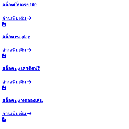
สล็อตเว็บตรง 100
อ่านเพิ่มเติม
สล็อต evoplay
อ่านเพิ่มเติม
สล็อต pg เครดิตฟรี
อ่านเพิ่มเติม
สล็อต pg ทดลองเล่น
อ่านเพิ่มเติม