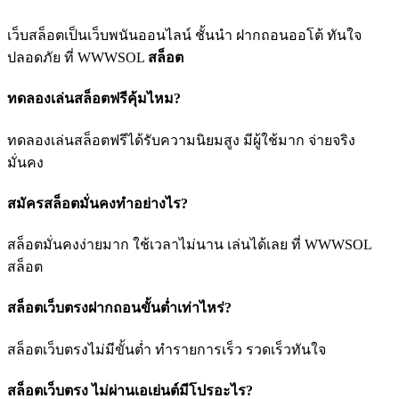
เว็บสล็อตเป็นเว็บพนันออนไลน์ ชั้นนำ ฝากถอนออโต้ ทันใจ
ปลอดภัย ที่ WWWSOL
สล็อต
ทดลองเล่นสล็อตฟรีคุ้มไหม?
ทดลองเล่นสล็อตฟรีได้รับความนิยมสูง มีผู้ใช้มาก จ่ายจริง
มั่นคง
สมัครสล็อตมั่นคงทำอย่างไร?
สล็อตมั่นคงง่ายมาก ใช้เวลาไม่นาน เล่นได้เลย ที่ WWWSOL
สล็อต
สล็อตเว็บตรงฝากถอนขั้นต่ำเท่าไหร่?
สล็อตเว็บตรงไม่มีขั้นต่ำ ทำรายการเร็ว รวดเร็วทันใจ
สล็อตเว็บตรง ไม่ผ่านเอเย่นต์มีโปรอะไร?