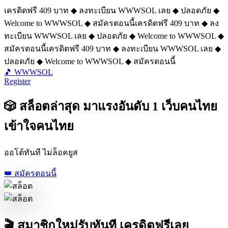
เครดิตฟรี 409 บาท ◆ ลงทะเบียน WWWSOL เลย ◆ ปลอดภัย ◆
Welcome to WWWSOL ◆ สมัครตอนนี้
เครดิตฟรี 409 บาท ◆ ลง
ทะเบียน WWWSOL เลย ◆ ปลอดภัย ◆ Welcome to WWWSOL ◆
สมัครตอนนี้
เครดิตฟรี 409 บาท ◆ ลงทะเบียน WWWSOL เลย ◆
ปลอดภัย ◆ Welcome to WWWSOL ◆ สมัครตอนนี้
🎵 WWWSOL
Register
🎲 สล็อตล่าสุด มาแรงอันดับ 1 เว็บคนไทย
เข้าใจคนไทย
ออโต้ทันที ไม่ล็อคยูส
👑 สมัครตอนนี้
🎬 สมาชิกใหม่รับทันที เครดิตฟรีเลย