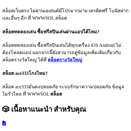
สล็อตเว็บตรง ไม่ผ่านเอเย่นต์มีโปรมากมาย เครดิตฟรี โบนัสฝาก
และอื่นๆ อีก ที่ WWWSOL สล็อต
สล็อตทดลองเล่น ซื้อฟรีสปินเล่นผ่านแอปได้ไหม?
สล็อตทดลองเล่น ซื้อฟรีสปินเล่นได้ทุกเครื่อง iOS Android ไม่
ต้องโหลดแอป นอกจากนี้ยังสามารถดูข้อมูลเพิ่มเติมเกี่ยวกับ
สล็อตรางวัลใหญ่ ได้ที่
สล็อตรางวัลใหญ่
สล็อต ace333โกงไหม?
สล็อต ace333มั่นคงปลอดภัย ระบบรักษาความปลอดภัย ข้อมูล
ไม่รั่วไหล ที่ WWWSOL
สล็อต
🎲 เนื้อหาแนะนำ
สำหรับคุณ