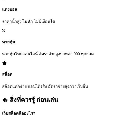
แทงบอล
ราคาน้ำสูง ไม่หัก ไม่มีเงื่อนไข
หวยหุ้น
หวยหุ้นไทยออนไลน์ อัตราจ่ายสูงบาทละ 900 ทุกยอด
สล็อต
สล็อตแตกง่าย ถอนได้จริง อัตราจ่ายสูงกว่าเว็บอื่น
🔥 สิ่งที่ควรรู้
ก่อนเล่น
เว็บสล็อตคืออะไร?