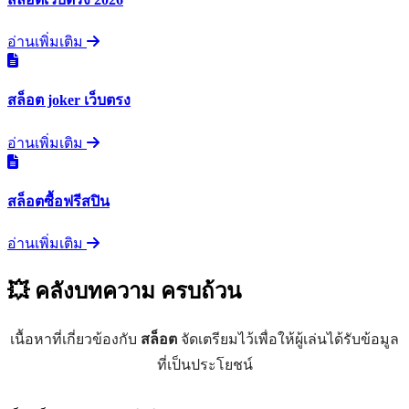
อ่านเพิ่มเติม
สล็อต joker เว็บตรง
อ่านเพิ่มเติม
สล็อตซื้อฟรีสปิน
อ่านเพิ่มเติม
💥 คลังบทความ
ครบถ้วน
เนื้อหาที่เกี่ยวข้องกับ
สล็อต
จัดเตรียมไว้เพื่อให้ผู้เล่นได้รับข้อมูล
ที่เป็นประโยชน์