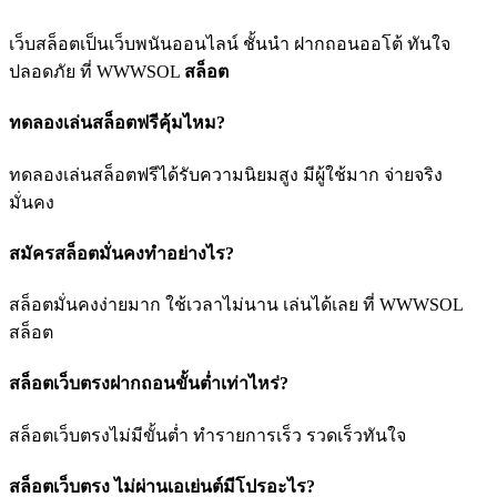
เว็บสล็อตเป็นเว็บพนันออนไลน์ ชั้นนำ ฝากถอนออโต้ ทันใจ
ปลอดภัย ที่ WWWSOL
สล็อต
ทดลองเล่นสล็อตฟรีคุ้มไหม?
ทดลองเล่นสล็อตฟรีได้รับความนิยมสูง มีผู้ใช้มาก จ่ายจริง
มั่นคง
สมัครสล็อตมั่นคงทำอย่างไร?
สล็อตมั่นคงง่ายมาก ใช้เวลาไม่นาน เล่นได้เลย ที่ WWWSOL
สล็อต
สล็อตเว็บตรงฝากถอนขั้นต่ำเท่าไหร่?
สล็อตเว็บตรงไม่มีขั้นต่ำ ทำรายการเร็ว รวดเร็วทันใจ
สล็อตเว็บตรง ไม่ผ่านเอเย่นต์มีโปรอะไร?