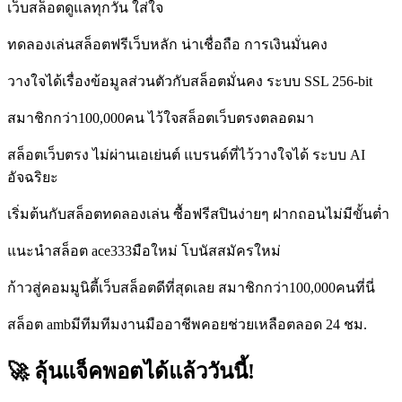
เว็บสล็อตดูแลทุกวัน ใส่ใจ
ทดลองเล่นสล็อตฟรีเว็บหลัก น่าเชื่อถือ การเงินมั่นคง
วางใจได้เรื่องข้อมูลส่วนตัวกับสล็อตมั่นคง ระบบ SSL 256-bit
สมาชิกกว่า100,000คน ไว้ใจสล็อตเว็บตรงตลอดมา
สล็อตเว็บตรง ไม่ผ่านเอเย่นต์ แบรนด์ที่ไว้วางใจได้ ระบบ AI
อัจฉริยะ
เริ่มต้นกับสล็อตทดลองเล่น ซื้อฟรีสปินง่ายๆ ฝากถอนไม่มีขั้นต่ำ
แนะนำสล็อต ace333มือใหม่ โบนัสสมัครใหม่
ก้าวสู่คอมมูนิตี้เว็บสล็อตดีที่สุดเลย สมาชิกกว่า100,000คนที่นี่
สล็อต ambมีทีมทีมงานมืออาชีพคอยช่วยเหลือตลอด 24 ชม.
🚀 ลุ้นแจ็คพอตได้แล้ววันนี้!