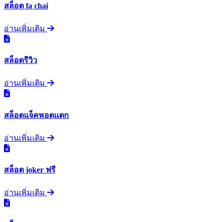
สล็อต fa chai
อ่านเพิ่มเติม
สล็อตรีวิว
อ่านเพิ่มเติม
สล็อตแจ็คพอตแตก
อ่านเพิ่มเติม
สล็อต joker ฟรี
อ่านเพิ่มเติม