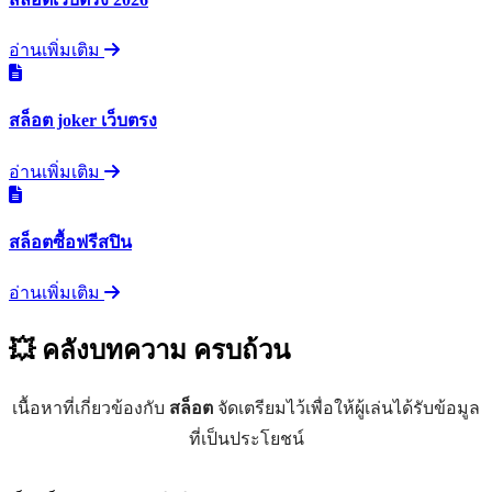
อ่านเพิ่มเติม
สล็อต joker เว็บตรง
อ่านเพิ่มเติม
สล็อตซื้อฟรีสปิน
อ่านเพิ่มเติม
💥 คลังบทความ
ครบถ้วน
เนื้อหาที่เกี่ยวข้องกับ
สล็อต
จัดเตรียมไว้เพื่อให้ผู้เล่นได้รับข้อมูล
ที่เป็นประโยชน์