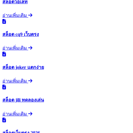
สล็อตวอเลท
อ่านเพิ่มเติม
สล็อต cq9 เว็บตรง
อ่านเพิ่มเติม
สล็อต joker แตกง่าย
อ่านเพิ่มเติม
สล็อต jili ทดลองเล่น
อ่านเพิ่มเติม
สล็อตเว็บตรง 2026