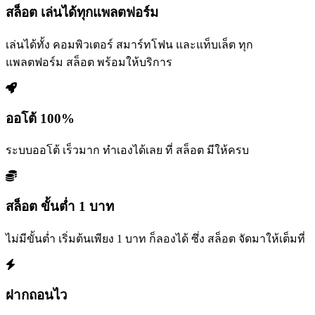
สล็อต เล่นได้ทุกแพลตฟอร์ม
เล่นได้ทั้ง คอมพิวเตอร์ สมาร์ทโฟน และแท็บเล็ต ทุก
แพลตฟอร์ม สล็อต พร้อมให้บริการ
ออโต้ 100%
ระบบออโต้ เร็วมาก ทำเองได้เลย ที่ สล็อต มีให้ครบ
สล็อต ขั้นต่ำ 1 บาท
ไม่มีขั้นต่ำ เริ่มต้นเพียง 1 บาท ก็ลองได้ ซึ่ง สล็อต จัดมาให้เต็มที่
ฝากถอนไว