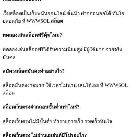
เว็บสล็อตเป็นเว็บพนันออนไลน์ ชั้นนำ ฝากถอนออโต้ ทันใจ
ปลอดภัย ที่ WWWSOL
สล็อต
ทดลองเล่นสล็อตฟรีคุ้มไหม?
ทดลองเล่นสล็อตฟรีได้รับความนิยมสูง มีผู้ใช้มาก จ่ายจริง
มั่นคง
สมัครสล็อตมั่นคงทำอย่างไร?
สล็อตมั่นคงง่ายมาก ใช้เวลาไม่นาน เล่นได้เลย ที่ WWWSOL
สล็อต
สล็อตเว็บตรงฝากถอนขั้นต่ำเท่าไหร่?
สล็อตเว็บตรงไม่มีขั้นต่ำ ทำรายการเร็ว รวดเร็วทันใจ
สล็อตเว็บตรง ไม่ผ่านเอเย่นต์มีโปรอะไร?