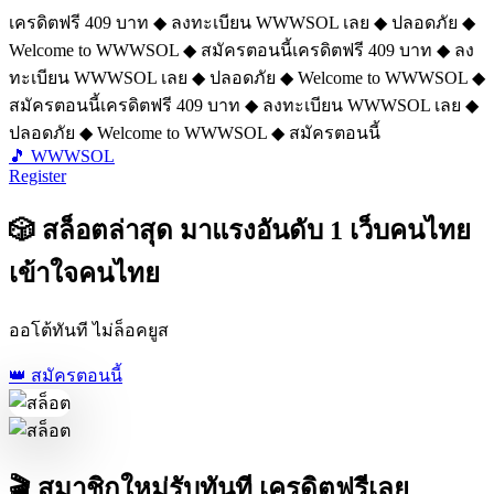
เครดิตฟรี 409 บาท ◆ ลงทะเบียน WWWSOL เลย ◆ ปลอดภัย ◆
Welcome to WWWSOL ◆ สมัครตอนนี้
เครดิตฟรี 409 บาท ◆ ลง
ทะเบียน WWWSOL เลย ◆ ปลอดภัย ◆ Welcome to WWWSOL ◆
สมัครตอนนี้
เครดิตฟรี 409 บาท ◆ ลงทะเบียน WWWSOL เลย ◆
ปลอดภัย ◆ Welcome to WWWSOL ◆ สมัครตอนนี้
🎵 WWWSOL
Register
🎲 สล็อตล่าสุด มาแรงอันดับ 1 เว็บคนไทย
เข้าใจคนไทย
ออโต้ทันที ไม่ล็อคยูส
👑 สมัครตอนนี้
🎬 สมาชิกใหม่รับทันที เครดิตฟรีเลย