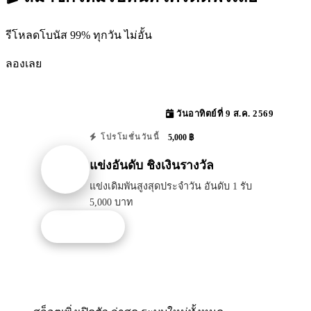
รีโหลดโบนัส 99% ทุกวัน ไม่อั้น
ลองเลย
วันอาทิตย์ที่ 9 ส.ค. 2569
5,000 ฿
โปรโมชั่นวันนี้
แข่งอันดับ ชิงเงินรางวัล
แข่งเดิมพันสูงสุดประจำวัน อันดับ 1 รับ
5,000 บาท
รับโปรนี้