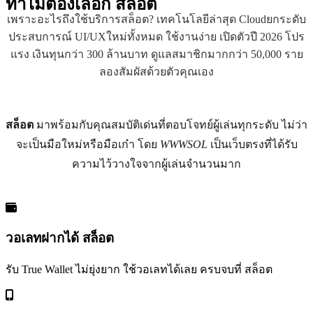
ทำไมต้องเลือก
สล็อต
เพราะอะไรถึงใช้บริการสล็อต? เทคโนโลยีล่าสุด Cloudยกระดับ
ประสบการณ์ UI/UXใหม่ทั้งหมด ใช้งานง่าย เปิดตัวปี 2026 โปร
แรง เงินทุนกว่า 300 ล้านบาท ดูแลสมาชิกมากกว่า 50,000 ราย
ลองสัมผัสด้วยตัวคุณเอง
สล็อต
มาพร้อมกับคุณสมบัติเด่นที่ตอบโจทย์ผู้เล่นทุกระดับ ไม่ว่า
จะเป็นมือใหม่หรือมือเก๋า โดย
WWWSOL
เป็นเว็บตรงที่ได้รับ
ความไว้วางใจจากผู้เล่นจำนวนมาก
วอเลทฝากได้ สล็อต
รับ True Wallet ไม่ยุ่งยาก ใช้วอเลทได้เลย ครบจบที่ สล็อต