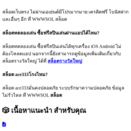
สล็อตเว็บตรง ไม่ผ่านเอเย่นต์มีโปรมากมาย เครดิตฟรี โบนัสฝาก
และอื่นๆ อีก ที่ WWWSOL สล็อต
สล็อตทดลองเล่น ซื้อฟรีสปินเล่นผ่านแอปได้ไหม?
สล็อตทดลองเล่น ซื้อฟรีสปินเล่นได้ทุกเครื่อง iOS Android ไม่
ต้องโหลดแอป นอกจากนี้ยังสามารถดูข้อมูลเพิ่มเติมเกี่ยวกับ
สล็อตรางวัลใหญ่ ได้ที่
สล็อตรางวัลใหญ่
สล็อต ace333โกงไหม?
สล็อต ace333มั่นคงปลอดภัย ระบบรักษาความปลอดภัย ข้อมูล
ไม่รั่วไหล ที่ WWWSOL
สล็อต
🎲 เนื้อหาแนะนำ
สำหรับคุณ