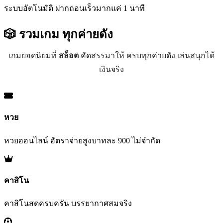
ระบบอัตโนมัติ ฝากถอนเร็วมากแค่ 1 นาที
🎲 รวมเกม
ทุกค่ายดัง
เกมยอดนิยมที่
สล็อต
คัดสรรมาให้ ครบทุกค่ายดัง เล่นสนุกได้
เงินจริง
หวย
หวยออนไลน์ อัตราจ่ายสูงบาทละ 900 ไม่จำกัด
คาสิโน
คาสิโนสดครบครัน บรรยากาศสมจริง